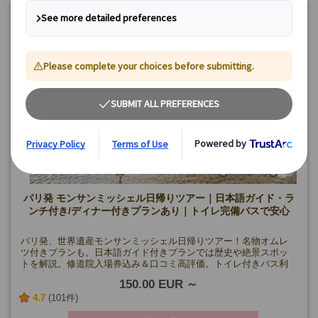
《8月》6日、8日、9日、11日、13日、15日、16日、18日、20
日、23日、25日
15%
《9月》1日、3日、5日、8日、10日、12日、13日、15日、22日、
OFF
24日、26日
《10月》1日、3日、6日、8日、10日、13日、20日、22日、24
日、27日
《11月》5日、24日
【午後プラン】
水・金曜日(5/1・8、12/25、1/1を除く)
催行確定日
《8月》7日、12日、14日、19日、21日、26日、28日
《9月》2日、4日、9日、11日、16日、18日、23日、25日、30日
《10月》2日、9日、14日、23日、28日、30日
《11月》6日
パリ発 モンサンミッシェル日帰りツアー｜日本語ガイド・ラ
ンチ付き/ディナー付きプランあり｜トイレ完備バスで安心
パリ発、世界遺産モンサンミッシェル日帰りツアー！名物オムレ
ツ付きプランも。日本語ガイド付きプランでは歴史や絶景スポッ
トを解説。修道院入場券込み＆口コミ高評価。トイレ付きバス利
用で安心！
150.00 EUR
4.7
(101件)