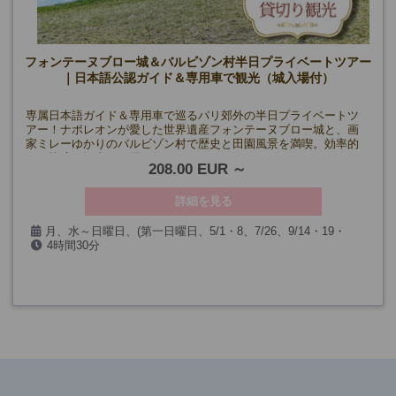
フォンテーヌブロー城＆バルビゾン村半日プライベートツアー
｜日本語公認ガイド＆専用車で観光（城入場付）
専属日本語ガイド＆専用車で巡るパリ郊外の半日プライベートツ
アー！ナポレオンが愛した世界遺産フォンテーヌブロー城と、画
家ミレーゆかりのバルビゾン村で歴史と田園風景を満喫。効率的
かつ快適な観光をお届けします。
208.00 EUR
詳細を見る
月、水～日曜日、(第一日曜日、5/1・8、7/26、9/14・19・
4時間30分
20、12/24・25・31、1/1を除く)