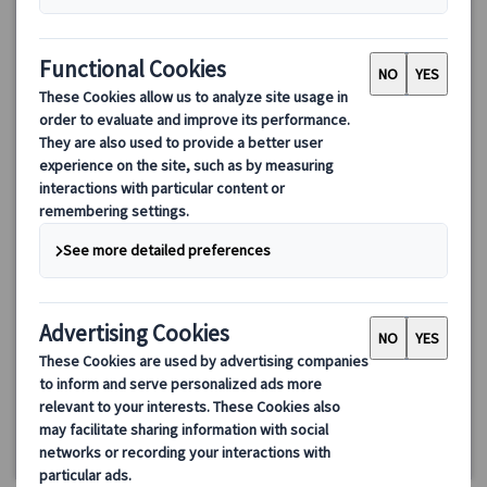
【優先入場】ベルサイユ宮殿観光ツアー（日本語ガイド）｜庭
園＆トリアノン宮殿見学・ランチプランあり
パリ発ベルサイユ宮殿ツアー。日本語ガイド同行＆優先入場で宮
殿内部を効率よく見学。午後は庭園とトリアノン宮殿まで楽しめ
る「1日満喫プラン」やカフェランチ付きプランも選択可能です。
106.00 EUR
90.10 EUR
4.7
(43件)
詳細を見る
【午前プラン/カフェランチ付きプラン/庭園＆トリアノン宮殿
【午前プラン】4時間15分（香水博物館立寄りなしの場合は3
見学プラン】
火・木・土曜・特定の日曜日、12/27(7/14、9/17・
時間50分）
19を除く)(*ランチ付きプランは12/24・31も除く)
【カフェランチ付きプラン】+ランチ時間
【午後プラン】4時間
催行確定日