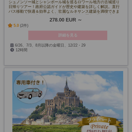
シュノンソー城とシャンボール城を巡るロワール地方の古城巡り
日帰りツアー！政府公認ガイドが歴史や建築を詳しく解説。直行
バス移動で快適＆効率よく、壮麗なルネサンス建築を満喫できま
す。フランス王家ゆかりの城を訪れ、優雅な歴史と美を体感しま
278.00 EUR
せんか？
5.0
(2件)
詳細を見る
6/26、7/3、8月以降の金曜日、12/22・29
12時間
(12/25、1月、2月を除く)
催行確定日
8月14日、9月18日、10月2日