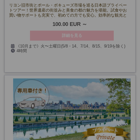
リヨン旧市街とポール・ボキューズ市場を巡る日本語プライベー
トツアー！世界遺産の街並みと美食の都の魅力を堪能。試食やお
買い物サポートも充実で、初めての方でも安心。効率的な観光と
リヨンならではの味を楽しもう！
100.00 EUR
詳細を見る
《10月まで》火〜土曜日(5/8・14、7/14、8/15、9/19を除く)
4時間
《11月～》火～日曜日(11/1・11、12/12~1/3を除く)