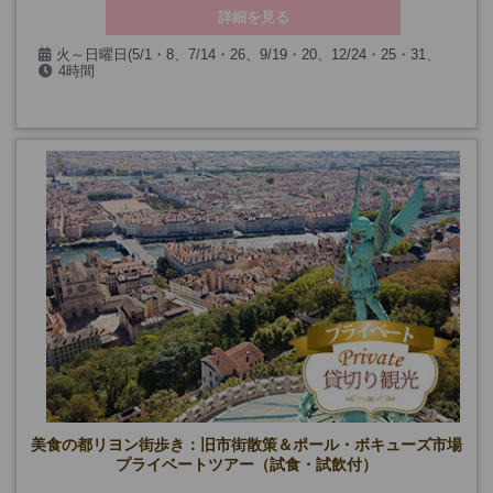
詳細を見る
火～日曜日(5/1・8、7/14・26、9/19・20、12/24・25・31、
4時間
1/1、第一日曜日を除く)
美食の都リヨン街歩き：旧市街散策＆ポール・ボキューズ市場
プライベートツアー（試食・試飲付）