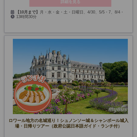
詳細を見る
【10月まで】
月・水・金・土・日曜日、4/30、5/5・7、8/4・
13時間30分
6・11・13・18・20・25・27、9/22・24
（第一日曜、5/1・8、7/26、9/19・20を除く）
【11月～1月】
月・水・金・土曜日、12/29・31
【2月～3月】
毎日
(2・3月の第一日曜、12/25、1/1、3/30を除く)
空席カレンダーをご確認ください
ロワール地方の名城巡り！シュノンソー城＆シャンボール城入
場・日帰りツアー（政府公認日本語ガイド・ランチ付）