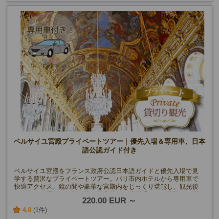
ベルサイユ宮殿プライベートツアー｜優先入場＆専用車、日本
語公認ガイド付き
ベルサイユ宮殿をフランス政府公認日本語ガイドと優先入場で見
学する贅沢なプライベートツアー。パリ市内ホテルから専用車で
快適アクセス。鏡の間や豪華な宮殿内をじっくり堪能し、観光後
はお好きな場所で解散可能。効率的かつ特別感のある体験をお届
220.00 EUR
けします！
4.0
(1件)