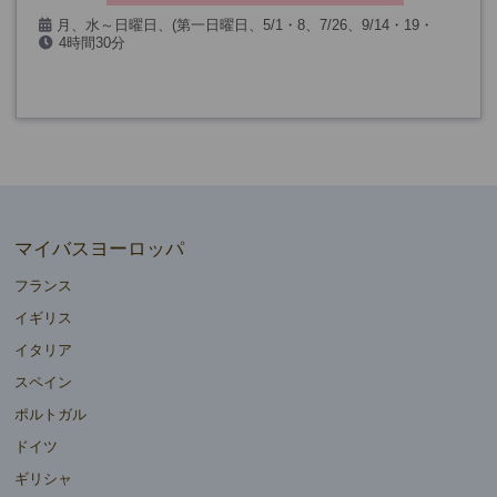
月、水～日曜日、(第一日曜日、5/1・8、7/26、9/14・19・
4時間30分
20、12/24・25・31、1/1を除く)
マイバスヨーロッパ
フランス
イギリス
イタリア
スペイン
ポルトガル
ドイツ
ギリシャ