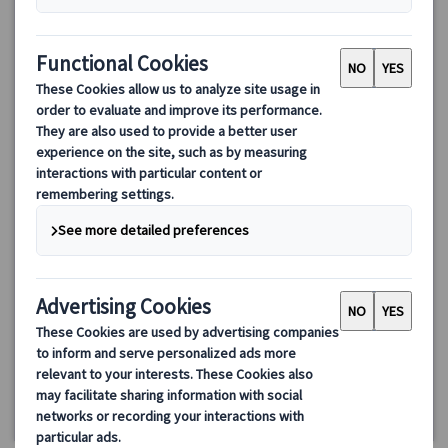
美食の都リヨン街歩き：旧市街散策＆ポール・ボキューズ市場
プライベートツアー（試食・試飲付）
リヨン旧市街とポール・ボキューズ市場を巡る日本語プライベー
トツアー！世界遺産の街並みと美食の都の魅力を堪能。試食やお
買い物サポートも充実で、初めての方でも安心。効率的な観光と
リヨンならではの味を楽しもう！
100.00 EUR
詳細を見る
《10月まで》火〜土曜日(5/8・14、7/14、8/15、9/19を除く)
4時間
《11月～》火～日曜日(11/1・11、12/12~1/3を除く)