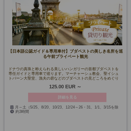
【日本語公認ガイド＆専用車付】ブダペストの美しき名所を巡
る午前プライベート観光
ドナウの真珠と称えられる美しいハンガリーの首都ブダペストを
専任ガイドと専用車で巡ります。マーチャーシュ教会、聖イシュ
トバーン大聖堂、漁夫の砦などのブダペストの見どころをめぐり
ます♪
125.00 EUR
詳細を見る
月～土（5/25、8/20、10/23、12/24～26・31、1/1、3/15を除
約3時間
く）