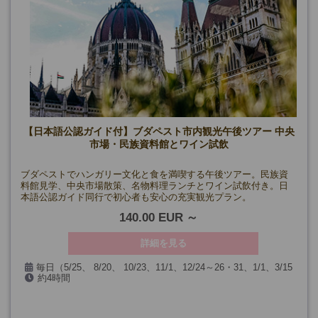
【日本語公認ガイド付】ブダペスト市内観光午後ツアー 中央
市場・民族資料館とワイン試飲
ブダペストでハンガリー文化と食を満喫する午後ツアー。民族資
料館見学、中央市場散策、名物料理ランチとワイン試飲付き。日
本語公認ガイド同行で初心者も安心の充実観光プラン。
140.00 EUR
詳細を見る
毎日（5/25、 8/20、 10/23、11/1、12/24～26・31、1/1、3/15
約4時間
を除く）