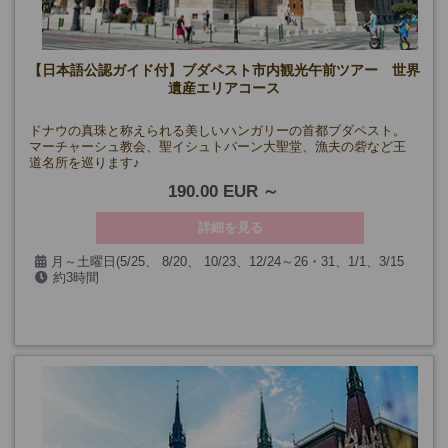
【日本語公認ガイド付】ブダペスト市内観光午前ツアー 世界
遺産エリアコース
ドナウの真珠と称えられる美しいハンガリーの首都ブダペスト。
マーチャーシュ教会、聖イシュトバーン大聖堂、漁夫の砦など王
道名所を巡ります♪
190.00 EUR
詳細を見る
月～土曜日(5/25、 8/20、 10/23、12/24～26・31、1/1、3/15
約3時間
を除く)