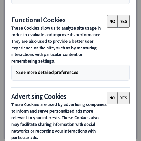
世界遺産ホッロークー1日プライベート観光
日本語公認ガイドがご案内！ハンガリーで最も美しい村といわれ
る世界遺産のホッロークー村を訪れ、伝統文化に触れる一日をお
過ごし下さい♪
200.00 EUR
詳細を見る
毎日(5/25、8/20、10/23、11/1、12/24～26・31、1/1、3/15を
約7時間
除く)