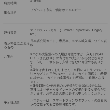
約8時間
所要時間
ブダペスト市内ご宿泊ホテルロビー
集合場所
マイバス ハンガリー(Tumlare Corporation Hungary
運行業者
Kft.)
日本語公認ガイド、専用車、エゲル城入場、ワイン試
表示料金に含まれ
飲
るもの
※エゲル大聖堂への入場は可能ですが、入り口で400
ご案内
HUF（または1€）の寄付金の支払いが必要となりま
す。但し、ミサがあり入場できない可能性もありま
す。
※昼食は含まれておりません。当日レストランでのご
注文などをお手伝いいたします。ガイド同席をご希望
の場合は、 ガイドの食事代もお客様のご負担となり
ます。
※身長135センチ未満のお子様がご参加の場合には、
車種によりチャイルドシートの準備が必要な場合がご
ざいます。お申込みの際に必ずお申し付けください。
バウチャーは、スマートフォンやタブレットの画面表
予約確認書
示のご提示でもご参加可能です。