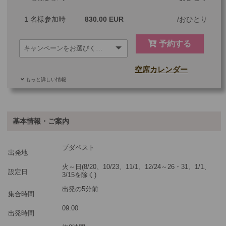
1 名様参加時
830.00 EUR
おひとり
予約する
空席カレンダー
もっと詳しい情報
ご参加可能な年齢
0 歳以上
その他
基本情報・ご案内
最少催行人数
1
ブダペスト
ツアーコード
MBH9
出発地
火～日(8/20、10/23、11/1、12/24～26・31、1/1、
設定日
3/15を除く)
※料金：大人・子供2歳以上共通
出発の5分前
集合時間
09:00
出発時間