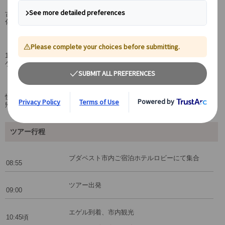
古都エゲルを日本語公認ガイドと観光し、ハンガリーの歴史、中世の文
化などを感じながら、美しい街並みや街の風景をお楽しみください。
ワイン好きなら一度は訪れたい「美女の谷」
100軒以上のワインセラーで有名な美女の谷へ訪れ、世界でも有名なエ
ゲルの赤ワインを試飲していただきます。
専用車で気軽な日帰り旅行♪
快適な専用車で移動しますので、車窓からの風景を見ながら、気軽な日
帰り旅行をお楽しみください。
ツアー行程
ブダペスト市内ご宿泊ホテルロビーにて集合
08:55
ツアー出発
09:00
エゲル到着、市内観光
10:45頃