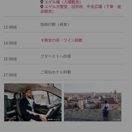
エゲル城（入場観光）
エゲル大聖堂、旧市街、中央広場（下車・徒
歩観光）
自由行動（昼食）
12:45頃
🍷美女の谷・ワイン試飲
14:00頃
ブダペストへ出発
15:00頃
ご宿泊ホテル到着
17:00頃