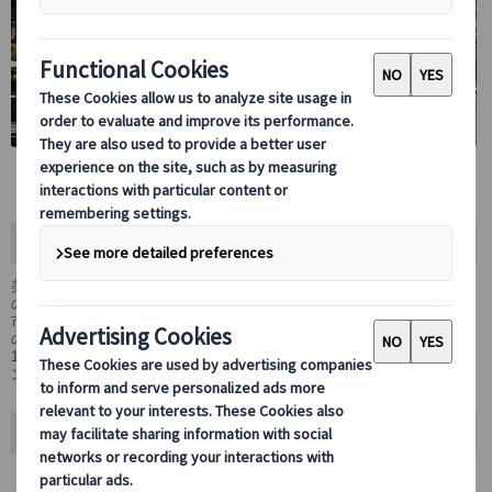
ツアー内容
美しく歴史ある町エゲルを観光し、美女の谷では世界でも有名なエゲル
の赤ワインを飲んで、エゲルの観光を満喫しましょう。エゲルでは、旧
市街や大聖堂の外観の他、13世紀に建てられたエゲル城跡へ入場、お城
の上からはエゲル市街を見渡せます。市内観光後は専用車にて移動し、
100軒以上のワインセラーが並ぶ「美女の谷」にてハンガリーの赤ワイ
ンの試飲をお楽しみください。
ツアーポイント
ベテランガイドと共にエゲルの歴史を辿る！