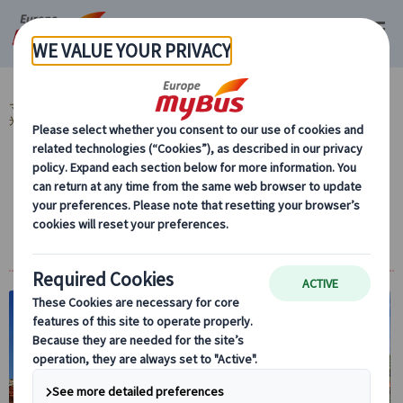
マイバス・ヨーロッパ
ハンガリー (14)
ブダペスト (14)
プライベート観
光 (9)
【日本語公認ガイド＆専用車付】ハンガリー
の歴史とワインを味わう エゲルと美女の谷
プライベート一日観光