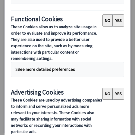
【日本語公認ガイド＆専用車付】ブダペストの美しき名所を巡
る午前プライベート観光
ドナウの真珠と称えられる美しいハンガリーの首都ブダペストを
専任ガイドと専用車で巡ります。マーチャーシュ教会、聖イシュ
トバーン大聖堂、漁夫の砦などのブダペストの見どころをめぐり
ます♪
125.00 EUR
詳細を見る
月～土（5/25、8/20、10/23、12/24～26・31、1/1、3/15を除
約3時間
く）