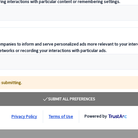
【日本語公認ガイド＆専用車付】ブダペストの美し
き名所を巡る午前プライベート観光
ドナウの真珠と称えられる美しいハンガリーの首都ブダペ
ストを専任ガイドと専用車で巡ります。マーチャーシュ教
会、聖イシュトバーン大聖堂、漁夫の砦などのブダペスト
の見どころをめぐります♪
125.00 EUR
詳細を見る
月～土（5/25、8/20、10/23、12/24～26・31、1/1、
約3時間
3/15を除く）