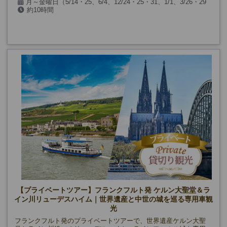
月～金曜日（5/14・25、6/4、12/24・25・31、1/1、3/26・29
約10時間
を除く）
【プライベートツアー】フランクフルト発 ケルン大聖堂＆ラ
イン川リューデスハイム｜世界遺産と中世の城を巡る専用車観
光
フランクフルト発のプライベートツアーで、世界遺産ケルン大聖