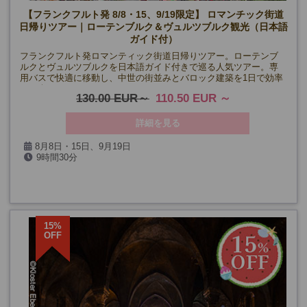
【フランクフルト発 8/8・15、9/19限定】 ロマンチック街道
日帰りツアー｜ローテンブルク＆ヴュルツブルク観光（日本語
ガイド付）
フランクフルト発ロマンティック街道日帰りツアー。ローテンブ
ルクとヴュルツブルクを日本語ガイド付きで巡る人気ツアー。専
用バスで快適に移動し、中世の街並みとバロック建築を1日で効率
よく楽しめます。
130.00 EUR
110.50 EUR
詳細を見る
8月8日・15日、9月19日
9時間30分
15%
OFF