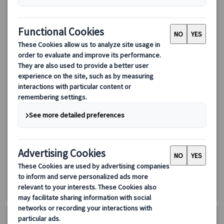
【ミュンヘン発】ノイシュバンシュタイン城ツアー｜リンダー
ホーフ城＆ヴィース教会 世界遺産巡り（日本語ガイド・シャ
トルバス込み）
ミュンヘン発の日帰りバスツアーでドイツの世界遺産を満喫！ノ
イシュバンシュタイン城、リンダーホーフ城、ヴィース教会の入
場付き。オーバーアマガウ散策や、限定プランではリンダーホー
フ城ヴィーナスの洞窟も体験可能。効率よく絶景と名所を巡れる
150.00 EUR
120.00 EUR
充実ツアーです。
5.0
(17件)
詳細を見る
🔶
通常プラン:
約11時間30分
《8～9月》
火・水・木曜日、8/8～10・14～16、9/19～21
《10月》
火・木曜日
《11月》
23・24・26・28~30
《12月》
月・火・木・土・日曜日、12/23・30
《1月》
2・3・4
《2～3月》
火・木・日曜日、2/8
※除外日は空席カレンダーをご覧ください。