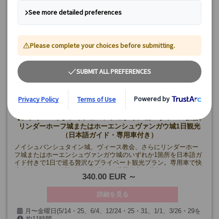
催行確定日
8月8日～14日、16日、19日、20日、25日、27日、9月17日、21
日、22日
🔷
限定プラン:
《8月》
3・17・24・31
《9月》
7・14
【催行最少人数】10名
催行確定日
8月24日、31日
【プライベート】ノイシュバンシュタイン城＆ヴィース教会、
リンダーホーフ城またはホーエンシュヴァンガウ城1日観光
（日本語ガイド・専用車付き）
ノイシュバンシュタイン城、ヴィース教会、さらにリンダーホー
フ城またはホーエンシュヴァンガウ城のいずれか1箇所を日本語ガ
イド付きで1日で巡る贅沢なプライベート観光プラン。専用車で快
適移動、ホテル送迎付きで効率よく世界遺産を満喫できます。
340.00 EUR
詳細を見る
月〜金曜日(5/14・25、6/4、12/24・25・31、1/1、3/26・29を
約11時間
除く）