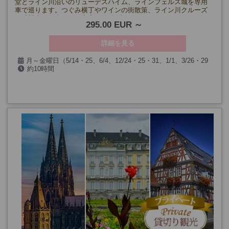
堂とライン川沿いのリューデスハイム、ラインフェルス城を専用
車で巡ります。つぐみ横丁やワインの街散策、ライン川クルーズ
（希望者）も楽しめる充実の1日観光です。
295.00 EUR
詳細を見る
月～金曜日（5/14・25、6/4、12/24・25・31、1/1、3/26・29
約10時間
を除く）