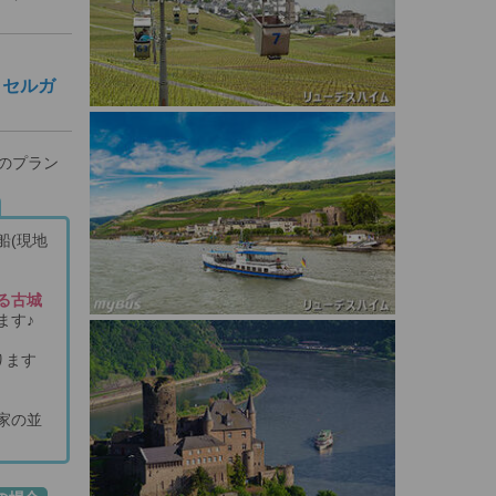
ッセルガ
のプラン
船(現地
る古城
ます♪
ります
家の並