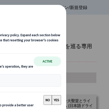
検索
お気に入り
ログイン/新規登録
イム｜世界遺産と中世の城を巡る専用
金・空席カレンダー・お申込み
ランをお選びください。
【プライベート】2つの世界遺産ケルン大聖堂とライ
渓谷中流上部、古城とリューデスハイム (日本語ドライ