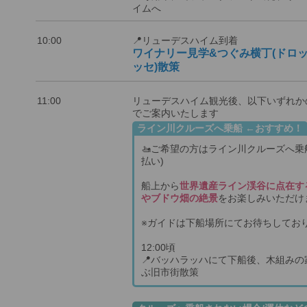
イムへ
10:00
📍リューデスハイム到着
ワイナリー見学&つぐみ横丁(ドロ
ッセ)散策
11:00
リューデスハイム観光後、以下いずれか
でご案内いたします
ライン川クルーズへ乗船 ←おすすめ！
🚤ご希望の方はライン川クルーズへ乗
払い)
船上から
世界遺産ライン渓谷に点在す
やブドウ畑の絶景
をお楽しみいただけ
※ガイドは下船場所にてお待ちしてお
12:00頃
📍バッハラッハにて下船後、木組みの
ぶ旧市街散策