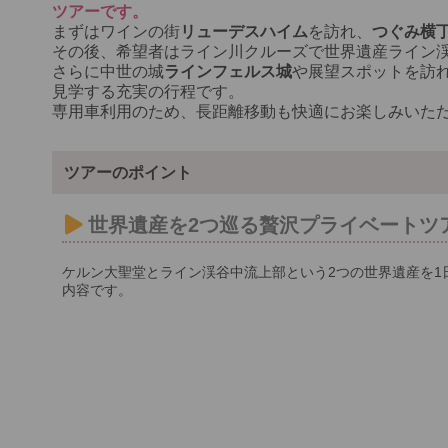
ツアーです。
まずはワインの街
リューデスハイム
を訪れ、
つぐみ横
その後、希望者はライン川クルーズで世界遺産ライン
さらに中世の城
ラインフェルス城
や展望スポットを訪
見学する充実の行程です。
専用車利用のため、長距離移動も快適にお楽しみいた
ツアーのポイント
世界遺産を2つ巡る贅沢プライベートツ
ケルン大聖堂とライン渓谷中流上部という2つの世界遺産を1
内容です。