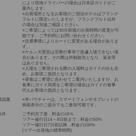
により現地ドライバーの場合は日本語ガイドがご
案内します。
※出発場所となるお客様のご宿泊ホテルはフランク
フルトに限定いたしますが、フランクフルト以外
の場合は別途ご相談ください。
※ご希望によっては30分前後の出発時間の変更が可
能です。ご予約時にお問い合わせください。
※交通事情によりルートに変更がある場合がありま
す。
※ケルン大聖堂は宗教行事等で急遽入場できない場
合があります。その際は外観観光となり、返金等
はありません。
※入場をご希望される際の入場料はガイドの分も含
め、お客様ご負担となります。
※昼食はご希望に合わせてご案内いたしますが、お
食事にガイド同席をご希望の場合はガイドの食事
代もお客様の負担となります。
確認書
※本バウチャーは、スマートフォンやタブレットの
画面表示のご提示でもご参加可能です。
条件
ご予約完了後…料金の10％
ツアー催行日14～8日前まで…料金の50%
ツアー催行日7日前以降…料金の100%
(ツアー出発地の標準時間)