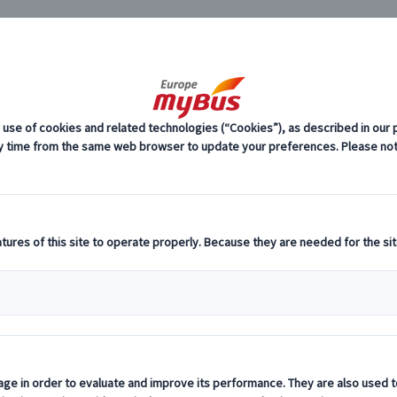
JP
り観光ツアー (12)
ライン川渓谷 (6)
ルト発 ケルン大聖堂＆ライン川リューデスハ
車観光
料
プ
ン