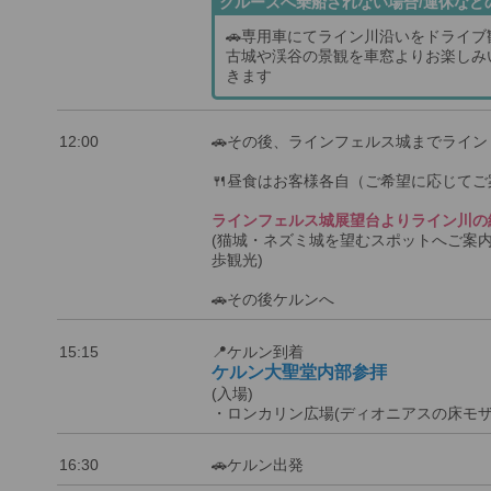
クルーズへ乗船されない場合/運休など
🚗専用車にてライン川沿いをドライブ
古城や渓谷の景観を車窓よりお楽しみ
きます
12:00
🚗その後、ラインフェルス城までライン
🍴昼食はお客様各自（ご希望に応じてご
ラインフェルス城展望台よりライン川の
(猫城・ネズミ城を望むスポットへご案
歩観光)
🚗その後ケルンへ
15:15
📍ケルン到着
ケルン大聖堂内部参拝
(入場)
・ロンカリン広場(ディオニアスの床モザ
16:30
🚗ケルン出発