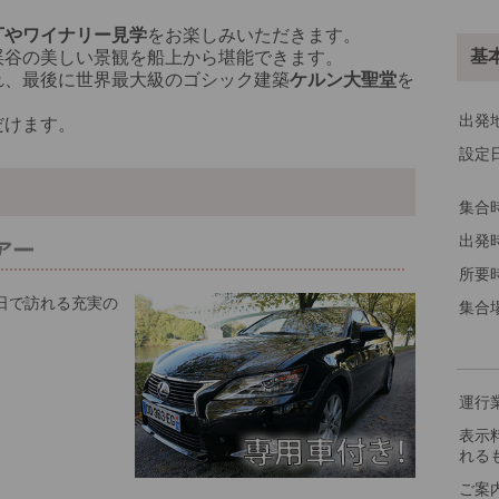
その
丁やワイナリー見学
をお楽しみいただきます。
基
渓谷の美しい景観を船上から堪能できます。
れ、最後に世界最大級のゴシック建築
ケルン大聖堂
を
出発
だけます。
設定
※料
集合
出発
アー
所要
日で訪れる充実の
集合
運行
表示
れる
ご案