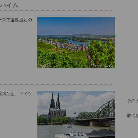
スハイム
ーズで世界遺産の
験
建築など、ドイツ
予約
取消