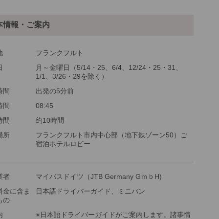
他
ご参加可能な年齢
0 歳以上
本情報・ご案内
最少催行人数
1
ツアーコード
MBF82K
地
フランクフルト
日
月～金曜日（5/14・25、6/4、12/24・25・31、
1/1、3/26・29を除く）
金：大人・子供2歳以上共通
時間
出発の5分前
時間
08:45
時間
約10時間
場所
フランクフルト市内中心部（地下鉄ゾーン50）ご
宿泊ホテルロビー
業者
マイバスドイツ（JTB Germany GｍｂH)
料金に含ま
日本語ドライバーガイド、ミニバン
もの
内
※日本語ドライバーガイドがご案内します。諸事情