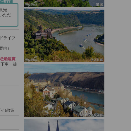
の場合
観光
いただ
ドライブ
案内）
絶景鑑賞
内下車・徒
イ)散策