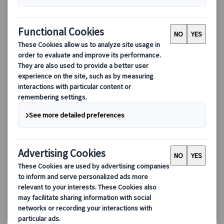
【プライベート】日本語公認ガイドと行くザルツブルクプライ
ベート半日観光午前/午後（ザルツブルクカード付き）
世界文化遺産にも登録され、モーツァルトの生誕地として有名
な、音楽と歴史が融合した美しい都市ザルツブルクを、日本語公
認ガイドと共に効率よく巡ります。
90.00 EUR
詳細を見る
月～金（6/4、10/26、12/8・24・25・31、1/1・6、3/26・29を
約2.5時間
除く）