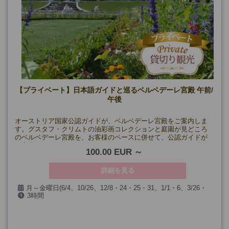
【プライベート】日本語ガイドと巡るベルベデーレ宮殿 午前/
午後
オーストリア国家公認ガイドが、ベルベデーレ宮殿をご案内しま
す。グスタフ・クリムトの油彩画コレクションと庭園が見どころ
のベルベデーレ宮殿を、お客様のペースに併せて、公認ガイドが
ご案内！
100.00 EUR
詳細を見る
月～金曜日(6/4、10/26、12/8・24・25・31、1/1・6、3/26・
3時間
29を除く)