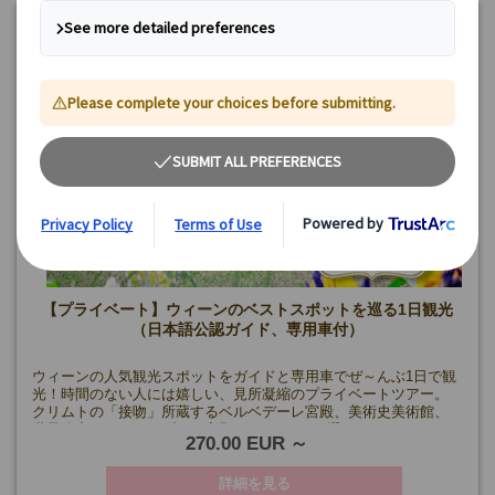
【プライベート】ウィーンのベストスポットを巡る1日観光
（日本語公認ガイド、専用車付）
ウィーンの人気観光スポットをガイドと専用車でぜ～んぶ1日で観
光！時間のない人には嬉しい、見所凝縮のプライベートツアー。
クリムトの「接吻」所蔵するベルベデーレ宮殿、美術史美術館、
世界遺産のシェーンブルン宮殿のうち2つをお選び頂きます。
270.00 EUR
詳細を見る