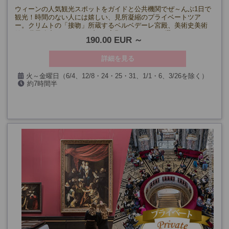
ウィーンの人気観光スポットをガイドと公共機関でぜ～んぶ1日で
観光！時間のない人には嬉しい、見所凝縮のプライベートツア
ー。クリムトの「接吻」所蔵するベルベデーレ宮殿、美術史美術
館、世界遺産のシェーンブルン宮殿のうち2つをお選び頂きます。
190.00 EUR
詳細を見る
火～金曜日（6/4、12/8・24・25・31、1/1・6、3/26を除く）
約7時間半