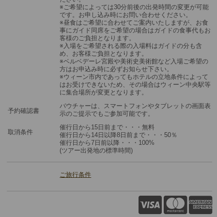
※ご希望によっては30分前後の出発時間の変更が可能
です。お申し込み時にお問い合わせください。
※昼食はご希望に合わせてご案内いたしますが、お食
事にガイド同席をご希望の場合はガイドの食事代もお
客様のご負担となります。
※入場をご希望される際の入場料はガイドの分も含
め、お客様ご負担となります。
※ベルベデーレ宮殿や美術史美術館など入場ご希望の
方はお申込み時に必ずお知らせ下さい。
※ウィーン市内であってもホテルの立地条件によって
はお受けできないため、その場合はウィーン中央駅等
に集合場所が変更となります。
バウチャーは、スマートフォンやタブレットの画面表
予約確認書
示のご提示でもご参加可能です。
催行日から15日前まで・・・無料
取消条件
催行日から14日以降8日前まで・・・50％
催行日から7日前以降・・・100%
(ツアー出発地の標準時間)
ご旅行条件