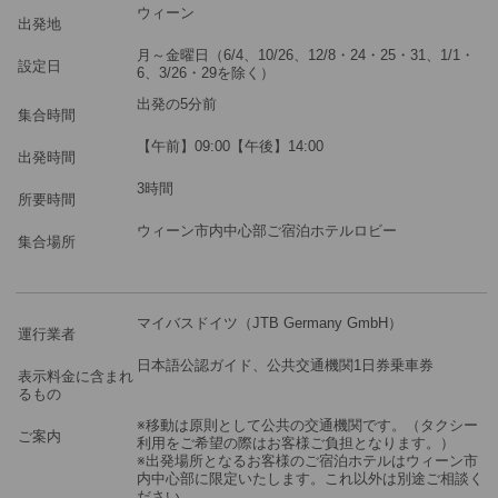
ウィーン
ツアーコード
MBV77P
出発地
月～金曜日（6/4、10/26、12/8・24・25・31、1/1・
設定日
6、3/26・29を除く）
※料金：大人・子供2歳以上共通
出発の5分前
集合時間
【午前】09:00【午後】14:00
出発時間
3時間
所要時間
ウィーン市内中心部ご宿泊ホテルロビー
集合場所
マイバスドイツ（JTB Germany GmbH）
運行業者
日本語公認ガイド、公共交通機関1日券乗車券
表示料金に含まれ
るもの
※移動は原則として公共の交通機関です。（タクシー
ご案内
利用をご希望の際はお客様ご負担となります。）
※出発場所となるお客様のご宿泊ホテルはウィーン市
内中心部に限定いたします。これ以外は別途ご相談く
ださい。