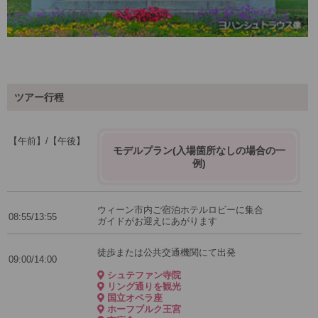
ツアー行程
【午前】/【午後】
モデルプラン(入場箇所なしの場合の一
例)
ウィーン市内ご宿泊ホテルロビーに集合
08:55/13:55
ガイドがお迎えにあがります
徒歩または公共交通機関にて出発
09:00/14:00
シュテファン寺院
リング通りを観光
国立オペラ座
ホーフブルク王宮