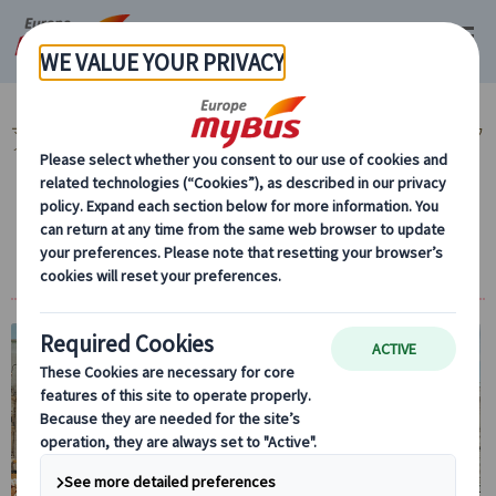
マイバス・ヨーロッパ
オーストリア (18)
ウィーン (9)
市内観光 (7)
ウ
ィーン市内観光 (6)
【プライベート】ウィーン散策専用日本語ガ
イド午前/午後