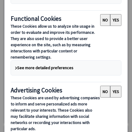
リスボン世界遺産エリアを満喫する市内観光 午前散策 （日本
語観光ガイド付）
リスボン観光で絶対に押えておくべき観光スポットをめぐりま
す！公共交通機関1日券がついているので、現地のトラムに乗って
観光！
98.00 EUR
詳細を見る
月～金(5/25、6/4・24、9/11・24、10/12、12/8・24・25・
約4時間
31、1/1・6、3/26・29を除く)