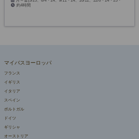
月～金(5/25、6/4・24、9/11・24、10/12、12/8・24・25・
約4時間
31、1/1・6、3/26・29を除く)
マイバスヨーロッパ
フランス
イギリス
イタリア
スペイン
ポルトガル
ドイツ
ギリシャ
オーストリア