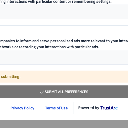
【日本語公認ガイド＆専用車付】ブダペストの美し
き名所を巡る午前プライベート観光
ドナウの真珠と称えられる美しいハンガリーの首都ブダペ
ストを専任ガイドと専用車で巡ります。マーチャーシュ教
会、聖イシュトバーン大聖堂、漁夫の砦などのブダペスト
の見どころをめぐります♪
125.00 EUR
詳細を見る
月～土（5/25、8/20、10/23、12/24～26・31、1/1、
約3時間
3/15を除く）