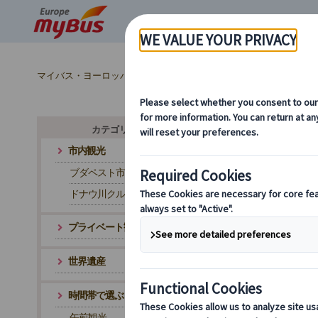
マイバス・ヨーロッパ
ハンガリー (14)
ブダペスト (14)
カテゴリ・テーマから探す
市内観光
ブダペスト市内観光
ヨ
ドナウ川クルーズ
プライベート観光
世界遺産
時間帯で選ぶ
午前観光