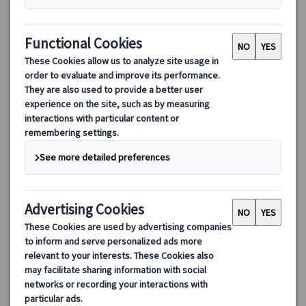
【日本語公認ガイド＆専用車付】ブダペストの美しき名所を巡
る午前プライベート観光
ドナウの真珠と称えられる美しいハンガリーの首都ブダペストを
専任ガイドと専用車で巡ります。マーチャーシュ教会、聖イシュ
トバーン大聖堂、漁夫の砦などのブダペストの見どころをめぐり
ます♪
125.00 EUR
詳細を見る
月～土（5/25、8/20、10/23、12/24～26・31、1/1、3/15を除
約3時間
く）