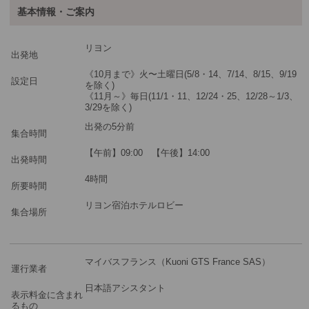
基本情報・ご案内
最少催行人数
1
リヨン
ツアーコード
MGLY4P
出発地
《10月まで》火〜土曜日(5/8・14、7/14、8/15、9/19
設定日
を除く)
《11月～》毎日(11/1・11、12/24・25、12/28～1/3、
※料金は大人・子供・幼児共通
3/29を除く)
出発の5分前
集合時間
【午前】09:00 【午後】14:00
出発時間
4時間
所要時間
リヨン宿泊ホテルロビー
集合場所
マイバスフランス（Kuoni GTS France SAS）
運行業者
日本語アシスタント
表示料金に含まれ
るもの