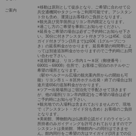
※移動は原則として徒歩となり、ご希望に合わせて公
ご案内
共交通機関やタクシーをご利用可能です。アシスタン
ト分も含め、運賃はお客様のご負担となります。
※観光及び見学箇所はリヨン市内限定となります。
※過ごし方のご希望を事前にお知らせください。
※延長をご希望の場合は必ずご予約時にお知らせ下さ
い。30分に付きアシスタント付きプランは45€、公認
ガイド付きプラン(3月まで)は60€（1グループにつ
き）の延長料金がかかります。延長希望の時間帯によ
っては別途追加料金がかかりますのでご予約時にお問
い合わせ下さい。
※送迎対象は、リヨン市内１〜８区（郵便番号：
69001～69008）住所で、お客様ご宿泊のホテルやご
希望の場所となります。
（駅やベルクール広場の観光案内所からの開始も可
能）リヨン市１～８区外ホテル出発・終了の場合は別
途片道65€の追加料金がかかります。
※ツアー出発場所はご宿泊先で手配させて頂きます
が、他の場所(リヨン市内限定)をご希望の場合は必ず
ご予約時にお知らせ下さい。
※観光地での入場料は含まれておりませんので、現地
で（アシスタント・ガイド分も含め）お客様のご負担
となります。
※美術館、博物館内は仏政府公認ガイドのライセンス
所持者のみガイディングを許可されておりますのでア
シスタントは美術館、博物館内への同行はできませ
ん。館内同行をご希望の方はマイガイド(3月までの公