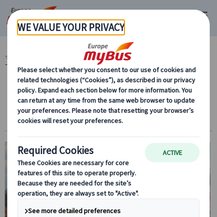
マイバス・ヨーロッパ
フランス (67)
パリ (67)
フランス地方都市発ツア
ー (2)
リヨン発 (2)
リヨン観光を満喫！日本語アシスタント同行
プライベートツアー｜午前・午後