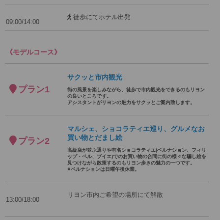
徒歩にてホテル出発
09:00/14:00
《モデルコース》
サクッと市内観光
プラン1
街の風景を楽しみながら、徒歩で市内観光をできるのもリヨン
の良いところです。
アシスタントがリヨンの魅力をサクッとご案内致します。
マルシェ、ショコラティエ巡り、グルメなお
買い物とだまし絵
プラン2
高級店が並ぶ通りや有名ショコラティエ(ベルナション、フィリ
ップ・ベル、ブイエ)でのお買い物の合間に街の様々な騙し絵を
見つけながら散策するのもリヨン歩きの魅力の一つです。
※ベルナションは日曜午後休業。
リヨン市内ご希望の場所にて解散
13:00/18:00