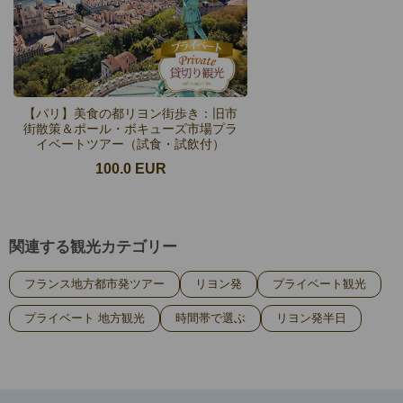
【パリ】美食の都リヨン街歩き：旧市
街散策＆ポール・ボキューズ市場プラ
イベートツアー（試食・試飲付）
100.0 EUR
関連する観光カテゴリー
フランス地方都市発ツアー
リヨン発
プライベート観光
プライベート 地方観光
時間帯で選ぶ
リヨン発半日