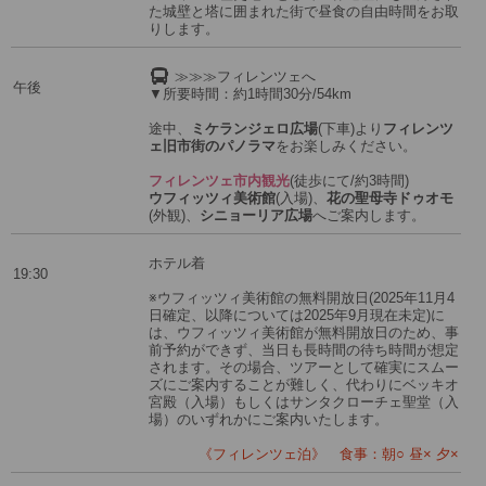
た城壁と塔に囲まれた街で昼食の自由時間をお取
りします。
≫≫≫フィレンツェへ
午後
▼所要時間：約1時間30分/54km
途中、
ミケランジェロ広場
(下車)より
フィレンツ
ェ旧市街のパノラマ
をお楽しみください。
フィレンツェ市内観光
(徒歩にて/約3時間)
ウフィッツィ美術館
(入場)、
花の聖母寺ドゥオモ
(外観)、
シニョーリア広場
へご案内します。
ホテル着
19:30
※ウフィッツィ美術館の無料開放日(2025年11月4
日確定、以降については2025年9月現在未定)に
は、ウフィッツィ美術館が無料開放日のため、事
前予約ができず、当日も長時間の待ち時間が想定
されます。その場合、ツアーとして確実にスムー
ズにご案内することが難しく、代わりにベッキオ
宮殿（入場）もしくはサンタクローチェ聖堂（入
場）のいずれかにご案内いたします。
《フィレンツェ泊》 食事：朝○ 昼× 夕×