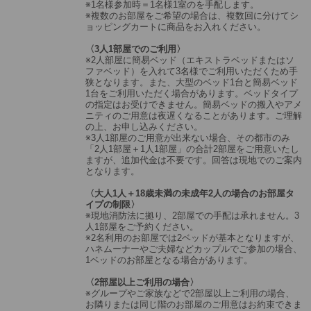
※1名様参加時＝1名様1室のを手配します。
※複数のお部屋をご希望の場合は、複数回に分けてシ
ョッピングカートに商品をお入れください。
〈3人1部屋でのご利用〉
※2人部屋に簡易ベッド（エキストラベッドまたはソ
ファベッド）を入れて3名様でご利用いただくため手
狭となります。また、大型のベッド1台と簡易ベッド
1台をご利用いただく場合があります。ベッドタイプ
の指定はお受けできません。簡易ベッドの搬入やアメ
ニティのご用意は夜遅くなることがあります。ご理解
の上、お申し込みください。
※3人1部屋のご用意が出来ない場合、その都市のみ
「2人1部屋＋1人1部屋」の合計2部屋をご用意いたし
ますが、追加代金は不要です。回答は現地でのご案内
となります。
〈大人1人＋18歳未満の未成年2人の場合のお部屋タ
イプの制限〉
※現地消防法に拠り、2部屋での手配は承れません。3
人1部屋をご予約ください。
※2名利用のお部屋では2ベッドが基本となりますが、
ハネムーナーやご夫婦などカップルでご参加の場合、
1ベッドのお部屋となる場合があります。
〈2部屋以上ご利用の場合〉
※グループやご家族などで2部屋以上ご利用の場合、
お隣りまたは同じ階のお部屋のご用意はお約束できま