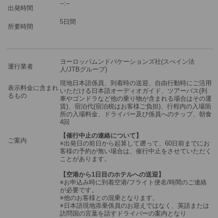
‐‐:‐‐
出発時間
※3名様参加時＝3名様1室を手配します。
※2名様参加時＝2名様1室を手配します。
5日間
所要時間
※1名様参加時＝1名様1室のを手配します。
※複数のお部屋をご希望の場合は、複数回に分けてショッピングカ
ートに商品をお入れください。
ヨーロッパムンドバケーションズ社(スぺイン法
運行業者
人/JTBグループ)
現地日本語係員、到着時の送迎、自由行動時にご活用
表示料金に含まれ
いただける日本語オーディオガイド、ツアーバス(列
るもの
車やゴンドラなど他の乗り物が含まれる場合はその運
賃)、宿泊代(宿泊税はお客様ご負担)、行程内の入場箇
所の入場料金、ドライバー及び係員へのチップ、朝食
4回
【催行中止の連絡について】
ご案内
※出発日の前日から起算して遡って、60日前までにお
客様の予約が無い場合は、催行中止をさせていただく
ことがあります。
【空港から1日目のホテルへの送迎】
※お申込み時に到着空港/フライト便名/時間のご連絡
が必要です。
※他のお客様との混乗となります。
※日本語現地添乗係員のお迎えではなく、英語または
訪問国の言葉を話すドライバーの案内となり