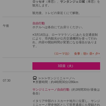
ロッセオ
（車窓）、
サンタンジェロ城
（車窓）を
観光します。
観光後、トレビの泉近くにて解散。
自由行動
午後
ホテルへは各自にてお戻りください。
※3月14日は、ローママラソンにあたる交通規制
により、市内観光が公共交通機関を使って行わ
れ、内容や開始時間が変更になる場合がありま
す。
《ローマ泊》 食事：朝○ 昼× 夕×
3日目（火）
≫≫≫サンジミニャーノへ
07:30
▼所要時間：約4時間30分/286km
サンジミニャーノ自由行動
（約1時間30分/昼食は
各自）
イタリア中部のトスカーナ地方に位置し、サンジ
ミニャーノ歴史地区として世界遺産にも登録され