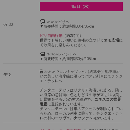
4日目（水）
≫≫≫ピサへ
07:30
▼所要時間：約1時間30分/86km
ピサ自由行動
（約2時間）
世界でも珍しい傾いた鐘楼の立つ
ドゥオモ広場
に
て散策をお楽しみください。
≫≫≫レバントへ
▼所要時間：約1時間30分/105km
≫≫≫ヴェルナッツァへ（約10分）地中海沿
午後
いの美しい海岸線に沿ってバスと列車にてチンク
エ・テッレへ
チンクエ・テッレ
はリグリア海沿いにある、険し
い海岸の急斜面に色とりどりの家が立ち並ぶ美し
い景観を誇る5つの村の総称で、
ユネスコの世界
遺産
に登録されています。
チンクエテッレには車のアクセスが制限されてい
るため、ローカル列車に乗って、チンクエ・テッ
レの村の一つ
ヴェルナッツァ
へ向かいます。