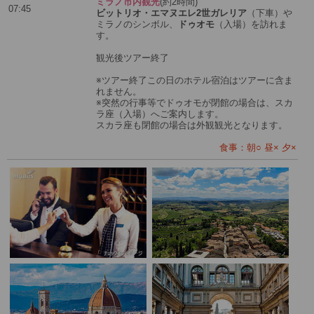
ミラノ市内観光
(約2時間)
07:45
ビットリオ・エマヌエレ2世ガレリア
（下車）や
ミラノのシンボル、
ドゥオモ
（入場）を訪れま
す。
観光後ツアー終了
※ツアー終了この日のホテル宿泊はツアーに含ま
れません。
※突然の行事等でドゥオモが閉館の場合は、スカ
ラ座（入場）へご案内します。
スカラ座も閉館の場合は外観観光となります。
食事：朝○ 昼× 夕×