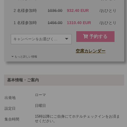
2 名様参加時
1036.00
932.40 EUR
おひとり
1 名様参加時
1456.00
1310.40 EUR
おひとり
予約する
空席カレンダー
もっと詳しい情報
追加料金
基本情報・ご案内
ご参加可能な年齢
0 歳以上
その他
ローマ
出発地
最少催行人数
1
日曜日
設定日
ツアーコード
2604837
15時以降にご自身にてホテルチェックインをお済ま
集合時間
せください。