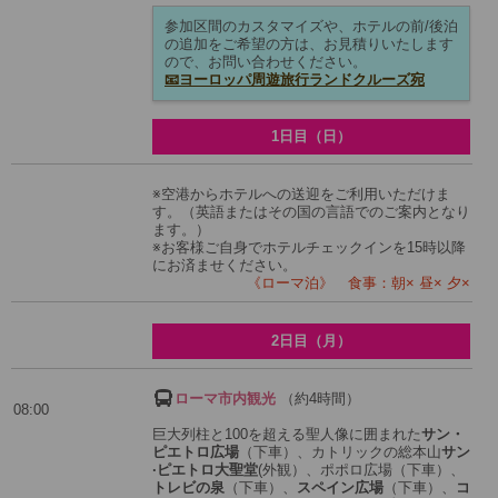
参加区間のカスタマイズや、ホテルの前/後泊
の追加をご希望の方は、お見積りいたします
ので、お問い合わせください。
📧ヨーロッパ周遊旅行ランドクルーズ宛
1日目（日）
※空港からホテルへの送迎をご利用いただけま
す。（英語またはその国の言語でのご案内となり
ます。）
※お客様ご自身でホテルチェックインを15時以降
にお済ませください。
《ローマ泊》 食事：朝× 昼× 夕×
2日目（月）
ローマ市内観光
（約4時間）
08:00
巨大列柱と100を超える聖人像に囲まれた
サン・
ピエトロ広場
（下車）、カトリックの総本山
サン
·ピエトロ大聖堂
(外観）、ポポロ広場（下車）、
トレビの泉
（下車）、
スペイン広場
（下車）、
コ