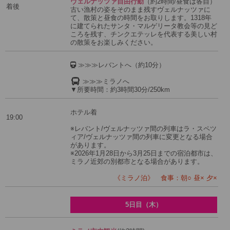
ヴェルナッツァ自由行動
（約2時間/昼食は各自）
着後
古い漁村の姿をそのまま残すヴェルナッツァに
て、散策と昼食の時間をお取りします。1318年
に建てられたサンタ・マルゲリータ教会等の見ど
ころを残す、チンクエテッレを代表する美しい村
の散策をお楽しみください。
≫≫≫レバントへ（約10分）
≫≫≫ミラノへ
▼所要時間：約3時間30分/250km
ホテル着
19:00
※レバント/ヴェルナッツァ間の列車はラ・スペツ
ィア/ヴェルナッツァ間の列車に変更となる場合
があります。
※2026年1月28日から3月25日までの宿泊都市は、
ミラノ近郊の別都市となる場合があります。
《ミラノ泊》 食事：朝○ 昼× 夕×
5日目（木）