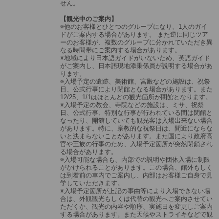
せん。
【観光中のご案内】
※他のお客様とひとつのグループになり、1人のガイ
ドがご案内する場合があります。 また逆に同じツア
ーのお客様が、複数のグループに分かれていただき異
なる時間帯にご案内する場合があります。
※地域により日本語ガイドがいないため、英語ガイド
がご案内し、日本語現地添乗係員が説明する場合があ
ります。
※入場予定の遺跡、美術館、宮殿などの施設は、祝祭
日、公式行事により閉館となる場合があります。また
12/25、1/1はほとんどの観光箇所が閉館となります。
※入場予定の教会、寺院などの施設は、ミサ、祝祭
日、公式行事、特別な行事が行われている間は閉館と
なったり、開館していても観光客は入場出来ない場合
があります。特に、宗教的な祝祭日は、間近にならな
いと決まらないことがあります。また国により政府高
官や王族の行事のため、入場予定箇所が突然閉鎖され
る場合があります。
※入場可能な場合も、内部での説明や団体入場に制限
がかけられることがあります。この場合、館外もしく
は到着前の車内でご案内し、内部はお客様ご自身で見
学していただきます。
※入場予定箇所が上記の事由等により入場できない場
合は、外観観光もしくは代替の観光へご案内させてい
ただくか、観光の内容や順序、実施日を変更しご案内
する場合があります。また天候やストライキなどで観