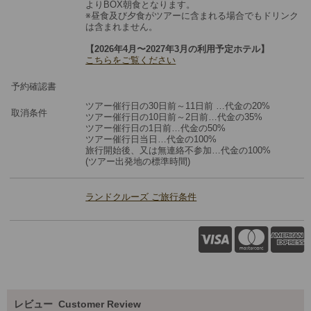
よりBOX朝食となります。
※昼食及び夕食がツアーに含まれる場合でもドリンク
は含まれません。
【2026年4月〜2027年3月の利用予定ホテル】
こちらをご覧ください
予約確認書
ツアー催行日の30日前～11日前 …代金の20%
取消条件
ツアー催行日の10日前～2日前…代金の35%
ツアー催行日の1日前…代金の50%
ツアー催行日当日…代金の100%
旅⾏開始後、⼜は無連絡不参加…代金の100%
(ツアー出発地の標準時間)
ランドクルーズ ご旅行条件
レビュー
Customer Review