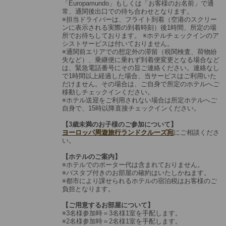
「Europamundo」もしくは「お客様のお名前」で通
常、通関後出口での待ち合わせとなります。
※担当ドライバーは、フライト到着（空港のスクリー
ンに表示される実際の到着時刻）後1時間、所定の場
所でお待ちしております。 ※ホテルチェックインのア
シストサービスは付いておりません。
※通関前エリアでの想定外の滞留（税関検査、荷物紛
失など）、乗継便に乗れず到着便変更となる場合など
は、緊急電話番号にその旨ご連絡ください。連絡なし
で1時間以上経過した場合、当サービスはご利用いた
だけません。その場合は、ご自身で所定のホテルへご
移動しチェックインください。
※ホテル送迎をご利用されない場合は所定ホテルへご
自身で、15時以降直接チェックインください。
【3歳未満のお子様のご参加について】
ヨーロッパ周遊旅行ランドクルーズ宛
にご相談くださ
い。
【ホテルのご案内】
※ホテルでのポーター代は含まれておりません。
※バスタブ付きのお部屋の確約はいたしかねます。
※都市により課せられるホテルの宿泊税はお客様のご
負担となります。
【ご用意するお部屋について】
※3名様参加時＝3名様1室を手配します。
※2名様参加時＝2名様1室を手配します。