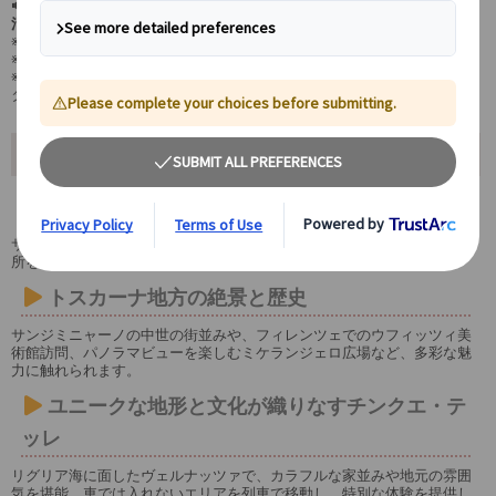
🔊自由行動時には日本語オーディオガイド(Europamundo Audio)をご
活用いただけます。
※オーディオガイドが日本語に対応していない都市もございます。
※日本語を選択できる都市は
こちら
をご覧ください。
※ご自身のスマートフォンでのご利用となり、アプリのご利用にはデー
タ通信が発生します。
おすすめポイント
ローマの歴史と文化を体感
サン・ピエトロ大聖堂（外観）やトレビの泉など、ローマを象徴する名
所を巡る市内観光を満喫。自由行動でさらに深く街を探索できます。
トスカーナ地方の絶景と歴史
サンジミニャーノの中世の街並みや、フィレンツェでのウフィッツィ美
術館訪問、パノラマビューを楽しむミケランジェロ広場など、多彩な魅
力に触れられます。
ユニークな地形と文化が織りなすチンクエ・テ
ッレ
リグリア海に面したヴェルナッツァで、カラフルな家並みや地元の雰囲
気を堪能。車では入れないエリアを列車で移動し、特別な体験を提供し