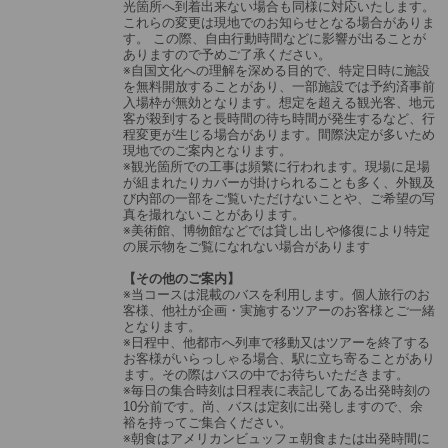
光箇所へ到着出来ない場合も同様に対応いたします。
これらの変更は現地でのお知らせとなる場合がありま
す。 この際、自由行動時間などに影響が出ることが
ありますので予めご了承ください。
※自国文化への理解を深める目的で、特定日時に施設
を無料開放することがあり、一部施設では予約済事前
入場枠が無効となります。想定を超える観光客、地元
客が殺到すると長時間の待ち時間が発生するなど、行
程変更が生じる場合があります。間際決定が多いため
現地でのご案内となります。
※観光箇所での工事は頻繁に行われます。現場に足場
が組まれたりカバーが掛けられることも多く、外観及
び内部の一部をご覧いただけないことや、ご希望の写
真を撮れないことがあります。
※美術館、博物館などでは貸し出しや修復により特定
の展示物をご覧になれない場合があります
【その他のご案内】
※当コースは混載のバスを利用します。個人旅行のお
客様、他社が企画・実施するツアーのお客様とご一緒
となります。
※日程中、他都市へ列車で移動又はツアーを終了する
お客様がいらっしゃる場合、駅に立ち寄ることがあり
ます。その際はバスの中でお待ちいただきます。
※毎日の集合時刻は日程表に表記してある出発時刻の
10分前です。尚、バスは定刻に出発しますので、余
裕を持ってご集合ください。
※朝食はアメリカンビュッフェ朝食または出発時間に