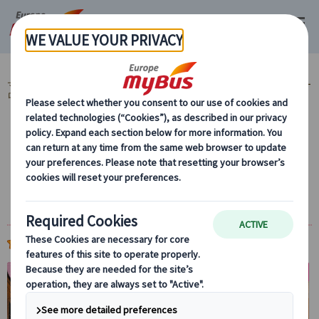
マイバス・ヨーロッパ
ヨーロッパ周遊『ランドクルーズ』とは？ (59)
ヨー
ロッパ周遊旅行『ランドクルーズ』 (59)
MyBus公式サイト限定！ (37)
【10％OFF】まだ間に合う！夏セール中！ (24)
ランドクルーズ｜イタリア周遊ローマ・フィ
レンツェ・ミラノ5日間（ローマ発→ミラノ
着）
(
)
5.0
1件