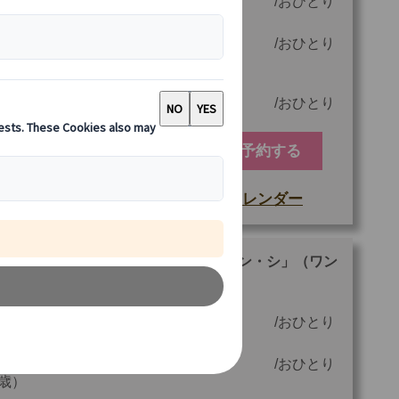
大人(11歳以上)
53.00 EUR
おひとり
子供（3～10
27.00 EUR
おひとり
歳）
3歳未満
0.00 EUR
おひとり
予約する
空席カレンダー
もっと詳しい情報
他
ご参加可能な年齢
0 歳以上
ファド・ドリンクショー「ファド・エン・シ」（ワン
リンク付き）
最少催行人数
1
大人(11歳以上)
35.00 EUR
おひとり
ツアーコード
MBMC33
子供（3～10
20.00 EUR
おひとり
歳）