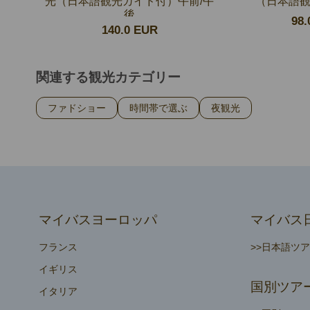
光（日本語観光ガイド付）午前/午
（日本語
後
98.
140.0 EUR
関連する観光カテゴリー
ファドショー
時間帯で選ぶ
夜観光
マイバスヨーロッパ
マイバス
フランス
>>日本語ツ
イギリス
国別ツア
イタリア