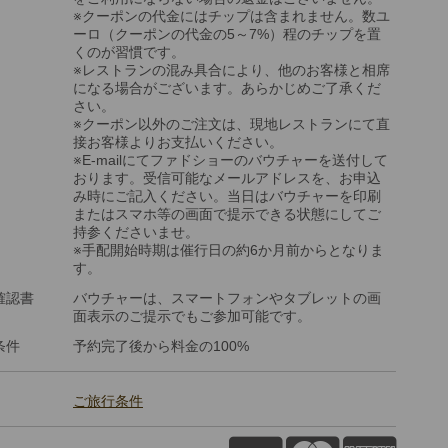
※クーポンの代金にはチップは含まれません。数ユ
ーロ（クーポンの代金の5～7%）程のチップを置
くのが習慣です。
※レストランの混み具合により、他のお客様と相席
になる場合がございます。あらかじめご了承くだ
さい。
※クーポン以外のご注文は、現地レストランにて直
接お客様よりお支払いください。
※E-mailにてファドショーのバウチャーを送付して
おります。受信可能なメールアドレスを、お申込
み時にご記入ください。当日はバウチャーを印刷
またはスマホ等の画面で提示できる状態にしてご
持参くださいませ。
※手配開始時期は催行日の約6か月前からとなりま
す。
確認書
バウチャーは、スマートフォンやタブレットの画
面表示のご提示でもご参加可能です。
条件
予約完了後から料金の100%
ご旅行条件