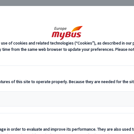
JP
ー (1)
ド・ショー(ディナー付き or ワンドリンク
料
プ
ナ