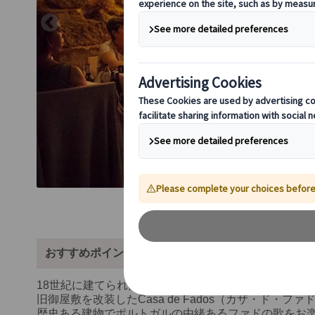
おすすめポイント
18世紀に建てられたパラシオ・ジ・ラ・セニョラ・ジ・ムルサ（Pal
旧御屋敷を改装したCasa de Fados（カザ・ド・フ
歴史ある建物でポルトガルの由緒あるファドの歌をお