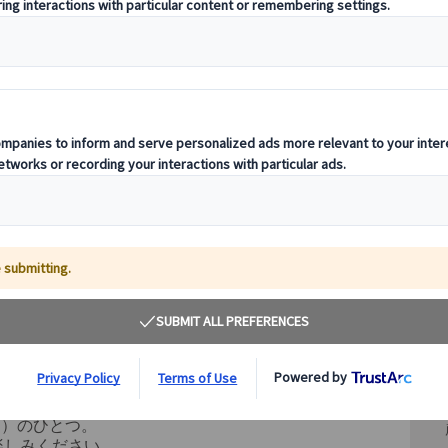
その
ド
acio de la Senhora de Murça）という
ァド）のひとつ。
楽しみください。