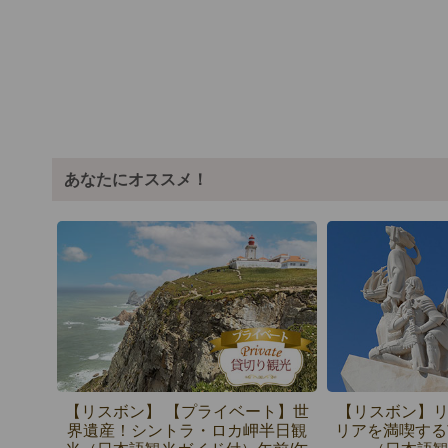
あなたにオススメ！
【リスボン】 【プライベート】世
【リスボン】
界遺産！シントラ・ロカ岬半日観
リアを満喫する