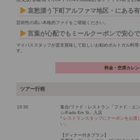
哀愁漂う下町アルファマ地区・にある
芸術性の高い本格的ファドをご堪能ください。
言葉が心配でもミールクーポンで安心
マイバススタッフが是非賞味して欲しいお勧めポルトガル料理
す。
料金・空席カレン
ツアー行程
19:30
集合/ファド・レストラン「ファド・エ
シ/Fado Em Si」入店
* レストランスタッフにクーポンをお渡
い。
【ディナー付きプラン】