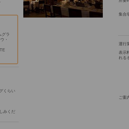
所要
。
集合
ムグラ
リャウ・
運行
TE
表示
れる
グくらい
ご案
しみくだ