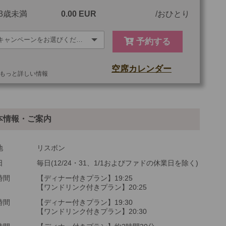
3歳未満
0.00 EUR
おひとり
予約する
空席カレンダー
もっと詳しい情報
他
ご参加可能な年齢
0 歳以上
本情報・ご案内
最少催行人数
1
ツアーコード
MBMC35
地
リスボン
日
毎日(12/24・31、1/1およびファドの休業日を除く)
時間
【ディナー付きプラン】19:25
【ワンドリンク付きプラン】20:25
時間
【ディナー付きプラン】19:30
【ワンドリンク付きプラン】20:30