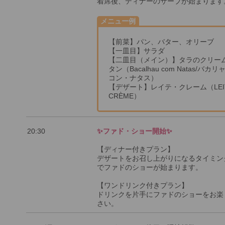
着席後、ディナーのサーブが始まります
メニュー例
【前菜】パン、バター、オリーブ
【一皿目】サラダ
【二皿目（メイン）】タラのクリー
タン（Bacalhau com Natas/バカ
コン・ナタス）
【デザート】レイテ・クレーム（LEI
CRÈME）
20:30
✨ファド・ショー開始✨
【ディナー付きプラン】
デザートをお召し上がりになるタイミン
でファドのショーが始まります。
【ワンドリンク付きプラン】
ドリンクを片手にファドのショーをお楽
さい。