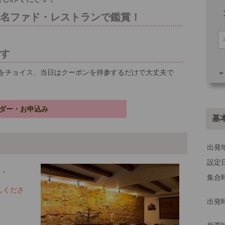
有名ファド・レストランで鑑賞！
です
をチョイス、当日はクーポンを持参するだけで大丈夫で
その
ダー・お申込み
基
出発
設定
ン・
集合
しくださ
出発