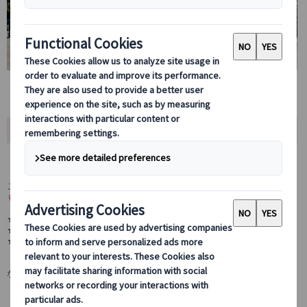
おすすめポイント
アムステルダムの他に、もう1都市ご案内！
こちらのツアーのポイントは、
アムステルダムだけでなく郊外の都市に
も行ける
ところ！
★近郊の港町フォーレンダムやマルケン島でのどかな情景を楽しむ
★デンハーグのマウリッツハイス美術館でフェルメールを鑑賞
★うさぎのミッフィーの故郷ユトレヒトで、歴史豊かな町を散策
などなど、
お好みで様々な楽しみ方が可能
です！
プライベートだから！マイペースで好きなとこ