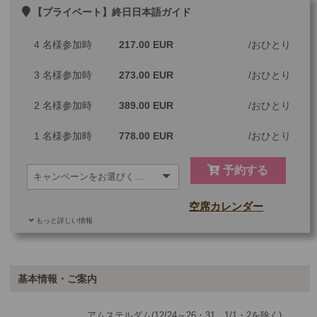
【プライベート】終日日本語ガイド
4 名様参加時
217.00 EUR
おひとり
3 名様参加時
273.00 EUR
おひとり
2 名様参加時
389.00 EUR
おひとり
1 名様参加時
778.00 EUR
おひとり
予約する
空席カレンダー
もっと詳しい情報
ご参加可能な年齢
0 歳以上
その他
基本情報・ご案内
最少催行人数
1
アムステルダム(12/24～26・31、1/1・2を除く)