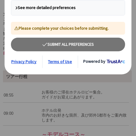
ろを観光♪
文化、歴史に詳しい
日本語ガイドを独り占め!
プライベートツアーなので
ご自身のペースで観光を楽しんで頂けます。
早く歩くのがつらい方も、小さいお子様連れのご家族様も、心配はいり
ません。
観光の途中で休憩されたいなど、
さまざまな要望に臨機応変にご対応
い
たします。
定番観光地だけでなく、ショッピングやグルメなどご要望の場所へご案
内いたします。
自分だけのアムステルダムをわがままにお楽しみください！
ツアー行程
お客様のご滞在ホテルロビー集合。
08:55
ガイドがお迎えにあがります。
ホテル出発
09:00
市内のお好きな箇所、及び郊外1都市をご案内致
します。
～モデルコース～