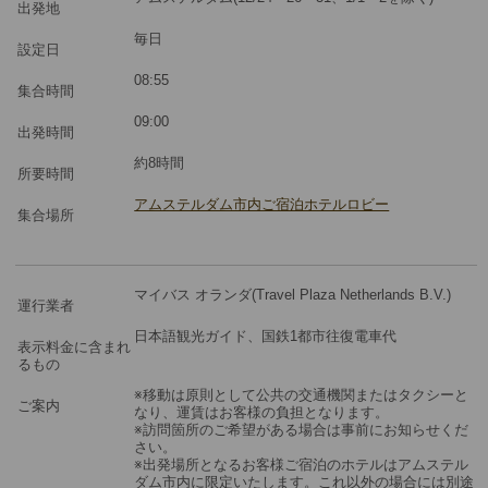
ツアーコード
MBN4
出発地
毎日
設定日
※料金：大人・子供2歳以上共通
08:55
集合時間
09:00
出発時間
約8時間
所要時間
アムステルダム市内ご宿泊ホテルロビー
集合場所
マイバス オランダ(Travel Plaza Netherlands B.V.)
運行業者
日本語観光ガイド、国鉄1都市往復電車代
表示料金に含まれ
るもの
※移動は原則として公共の交通機関またはタクシーと
ご案内
なり、運賃はお客様の負担となります。
※訪問箇所のご希望がある場合は事前にお知らせくだ
さい。
※出発場所となるお客様ご宿泊のホテルはアムステル
ダム市内に限定いたします。これ以外の場合には別途