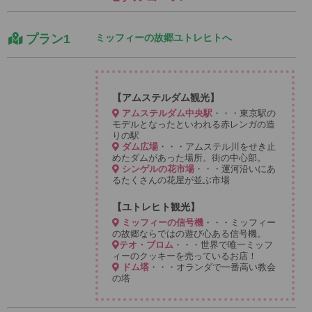
プラン1
ミッフィーの故郷ユトレヒトへ
【アムステルダム観光】
アムステルダム中央駅
・・・東京駅の
モデルとなったといわれる赤レンガの造
りの駅
ダム広場
・・・アムステル川をせき止
めたダムがあった場所。街の中心部。
シンゲルの花市場
・・・運河沿いにあ
るたくさんの花屋が並ぶ市場
【ユトレヒト観光】
ミッフィーの信号機
・・・ミッフィー
の故郷ならではの遊び心ある信号機。
テオ・ブロム
・・・世界で唯一ミッフ
ィーのクッキーを売っているお店！
ドム塔
・・・オランダで一番高い教会
の塔