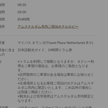
金：大人・子供2歳以上共通
時間
08:55
時間
09:00
時間
約4時間
場所
アムステルダム市内ご宿泊ホテルロビー
業者
マイバス オランダ(Travel Plaza Netherlands B.V.)
料金に含ま
日本語観光ガイド、24時間トラム券
もの
内
※トラムを利用して移動となりますが、タクシー利
用をご希望の場合は、お客様のご負担となりま
す。
※訪問箇所のご希望がある場合は事前にお知らせく
ださい。
※出発場所となるお客様ご宿泊のホテルはアムステ
ルダム市内に限定いたします。これ以外の場合に
は別途ご相談ください。
※観光および見学箇所はアムステルダム市内限定と
なります。
確認書
バウチャーは、スマートフォンやタブレットの画