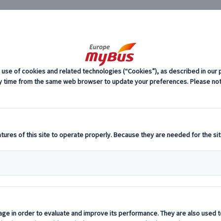
JP
ステルダム市内観光 (4)
時間トラム券付き】アムステルダム市内観光午
料
プ
（