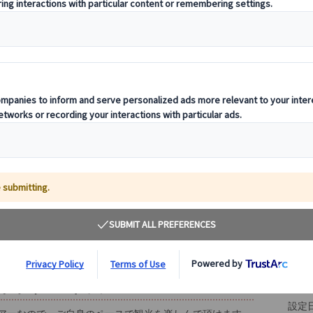
その
基
出発
るプライベートツアー
設定