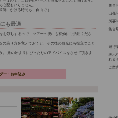
アーなので、ご自身のペースで観光を楽しんで頂けます。
※料
の心配もいりません。
集合
箇所にかける時間も、自由です!
出発
所要
プにも最適
集合
をお渡しするので、ツアーの後にも有効にご活用くださ
ムの乗り方を覚えておくと、その後の観光にも役立つこと
運行
う。 旅の始まりにぴったりのアドバイスをさせて頂きま
表示
れる
ご案
ダー・お申込み
予約