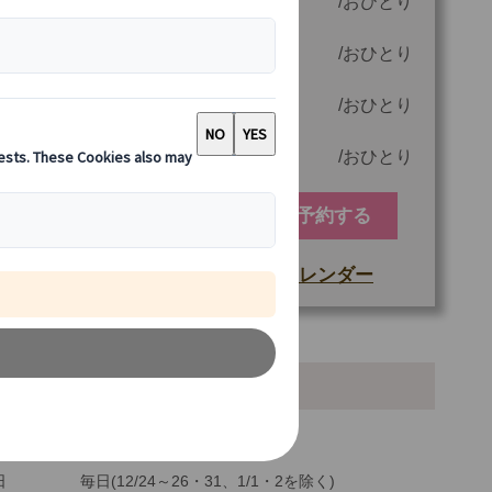
4 名様参加時
110.00 EUR
おひとり
3 名様参加時
131.00 EUR
おひとり
2 名様参加時
209.00 EUR
おひとり
1 名様参加時
404.00 EUR
おひとり
予約する
空席カレンダー
もっと詳しい情報
他
ご参加可能な年齢
0 歳以上
本情報・ご案内
最少催行人数
1
ツアーコード
MBN2
地
アムステルダム
日
毎日(12/24～26・31、1/1・2を除く)