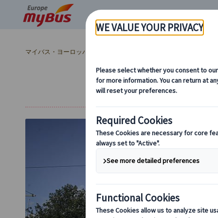
マイバス・ヨーロッパ
オランダ (5)
アムステルダム (5)
アム
【24