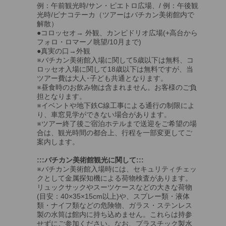
例：午前観光時/サン・ピエトロ広場、/ 例：午後観
光時/ピナコテーカ（ツアーはバチカン美術館内で
解散）
●コロッセオ→ 外観、カンピドリオ広場(+高台から
フォロ・ロマーノ眺望/10月まで)
●真実の口→外観
※バチカン美術館入場に関して5歳以下は無料、コ
ロッセオ入場に関して18歳以下は無料ですが、当
ツアー費は大人･子ども共通となります。
※昼食時のお飲み物は含まれません。お客様のご負
担となります。
※イベントや地下鉄C線工事による通行の制限によ
り、車窓見学ができない場合があります。
※ツアー終了後ご宿泊ホテルまで送迎をご希望の場
合は、観光時間の都合上、行程を一部変更してご
案内します。
:::バチカン美術館観光に関して:::
※バチカン美術館入場時には、セキュリティチェッ
クとして金属探知機による荷物検査があります。
リュックサックやスーツケースなどの大きな荷物
(目安：40×35×15cm以上)や、スプレー類・液体
類・ナイフ類などの危険物、ガラス・ステンレス
製の水筒は館内に持ち込めません。これらは持参
せずにご参加ください。なお、プラスチック製水