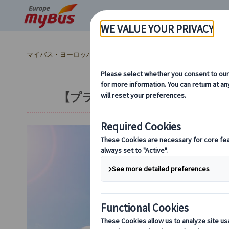
マイバス・ヨーロッパ
イタリア (45)
ローマ (31)
市内観光 (1
【プライベート】バチカン美術