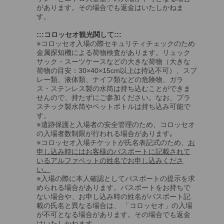
があります。その場合でも返金はいたしかねま
す。
:::コロッセオ観光関して:::
※コロッセオ入場の際セキュリティチェックのため
金属探知機による荷物検査があります。リュック
サック・スーツケースなどの大きな荷物（大きな
荷物の目安：30×40×15cm以上は持込不可）、スプ
レー類、液体類、ナイフ類などの危険物、ガラ
ス・ステンレス製の水筒は持ち込むことができま
せんので、持たずにご参加ください。なお、プラ
スチック製水筒やペットボトルは持ち込み可能で
す。
※遺跡保護と入場者の安全管理のため、コロッセオ
の入場者数制限が行われる場合があります｡
※コロッセオ入場チケットが氏名表記式のため、
お
申し込み時にはお客様のパスポートに記載されて
いるアルファベットの姓名でお申し込みくださ
い。
※入場の際に本人確認としてパスポートの提示を求
められる場合があります。パスポートをお持ちで
ない場合や、お申し込み時の姓名がパスポート記
載の氏名と異なる場合は、 「コロッセオ」の入場
が不可となる場合があります。その場合でも返金
はいたしかねます。