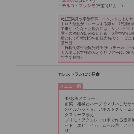
・真実の口
(11月～)
・チルコ・マッシモ
(車窓)(11月～)
※法王謁見や宗教行事、イベントによりサ
トロ大聖堂がクローズする際や、特別通
出来ないとなった場合には、サン・ピエ
堂への移動が出来ないため、大聖堂の代
所として行程例①午前観光時/サン・ピエ
堂外観
行程例②午後観光時/ピナコテーカ（ピ
カ入場はお客様のみとなりツアーはバチ
館内で解散）
🍴レストランにて昼食
メニュー例
🐟お魚メニュー
前菜：柑橘とハーブでマリネしたサ
のカルパッチョ、アボカドクリーム
クスリーフ添え
プリモ：アクエレッロ米で作る漁師
ット（エビ、イカ、ムール貝、アサ
り）