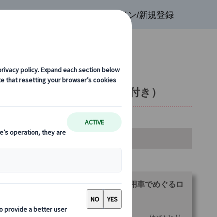
検索
お気に入り
ログイン/新規登録
観光ツアー（ご当地ランチ付き）
金・空席カレンダー・お申込み
ランをお選びください。
バチカン美術館とコロッセオ入場！専用車でめぐるロ
マ1日観光（ご当地ランチ付き）