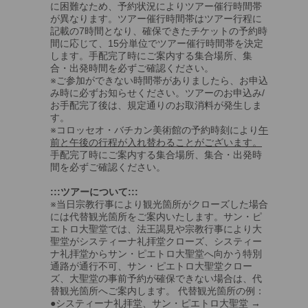
に困難なため、予約状況によりツアー催行時間帯
が異なります。ツアー催行時間帯はツアー行程に
記載の7時間となり、確保できたチケットの予約時
間に応じて、15分単位でツアー催行時間帯を決定
します。手配完了時にご案内する集合場所、集
合・出発時間を必ずご確認ください。
※ご参加ができない時間帯がありましたら、お申込
み時に必ずお知らせください。ツアーのお申込み/
お手配完了後は、規定通りのお取消料が発生しま
す。
※コロッセオ・バチカン美術館の予約時刻により
午
前と午後の行程が入れ替わることがございます。
手配完了時にご案内する集合場所、集合・出発時
間を必ずご確認ください。
:::ツアーについて:::
※当日宗教行事により観光箇所がクローズした場合
には代替観光箇所をご案内いたします。サン・ピ
エトロ大聖堂では、法王謁見や宗教行事により大
聖堂がシスティーナ礼拝堂クローズ、システィー
ナ礼拝堂からサン・ピエトロ大聖堂へ向かう特別
通路が通行不可、サン・ピエトロ大聖堂クロー
ズ、大聖堂の事前予約が確保できない場合は、代
替観光箇所へご案内します。 代替観光箇所の例：
●システィーナ礼拝堂、サン・ピエトロ大聖堂 →