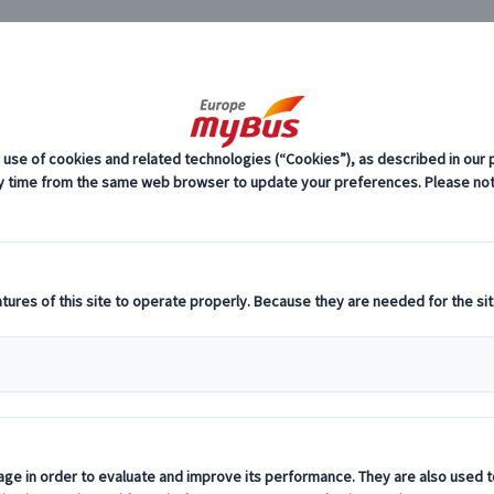
JP
8)
ローマ発 コロッセオ観光 (7)
館＆コロッセオ入場！専用車で巡るローマ1日
料
プ
ー