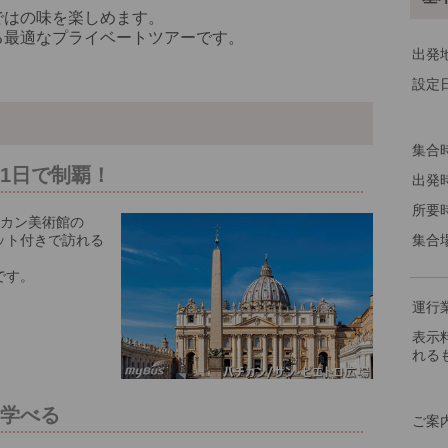
ではの味を楽しめます。
る最適なプライベートツアーです。
出発
設定
※料
集合
1日で制覇！
出発
所要
チカン美術館の
ット付きで訪れる
集合
です。
運行
表示
れる
く学べる
ご案