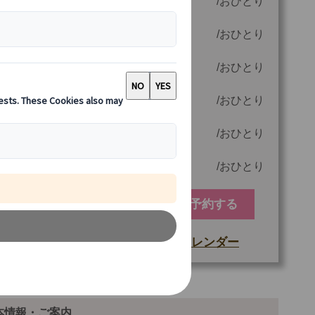
6 名様参加時
380.00 EUR
おひとり
5 名様参加時
410.00 EUR
おひとり
4 名様参加時
460.00 EUR
おひとり
3 名様参加時
540.00 EUR
おひとり
2 名様参加時
660.00 EUR
おひとり
1 名様参加時
1130.00 EUR
おひとり
予約する
空席カレンダー
もっと詳しい情報
他
ご参加可能な年齢
0 歳以上
本情報・ご案内
最少催行人数
1