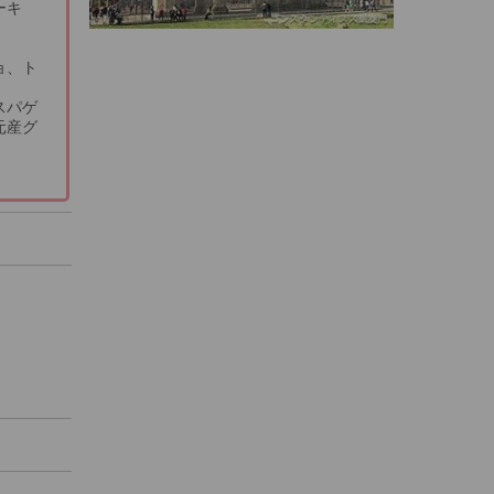
ーキ
ョ、ト
スパゲ
元産グ