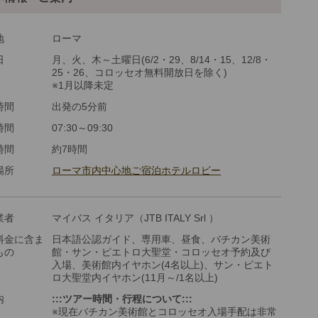
ツアーコード
MGRR1VC
地
ローマ
日
月、火、木～土曜日(6/2・29、8/14・15、12/8・
25・26、コロッセオ無料開放日を除く)
金：大人・子供2歳以上共通
※1月以降未定
時間
出発の5分前
時間
07:30～09:30
時間
約7時間
場所
ローマ市内中心地ご宿泊ホテルロビー
業者
マイバス イタリア（JTB ITALY Srl ）
料金に含ま
日本語公認ガイド、専用車、昼食、バチカン美術
もの
館・サン・ピエトロ大聖堂・コロッセオ予約及び
入場、美術館内イヤホン(4名以上)、サン・ピエト
ロ大聖堂内イヤホン(11月～/1名以上)
内
:::ツアー時間・行程について:::
※現在バチカン美術館とコロッセオ入場手配は非常