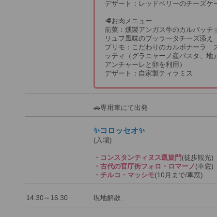
デザート：レッドベリーのチーズケ
🥩お肉メニュー
前菜：燻製アンガス牛のカルパッチ
リュフ風味のブッラータチーズ添え
プリモ：こだわりのカルボナーラ 
ッティ（グラニャーノ産パスタ、地
アンチャーレと卵を利用）
デザート：自家製ティラミス
🚗専用車にて出発
✨コロッセオ✨
(入場)
・コンスタンティヌス凱旋門
(徒歩観光)
・古代の官庁街フォロ・ロマーノ
(車窓)
・チルコ・マッシモ
(10月まで/車窓)
14:30～16:30
現地解散