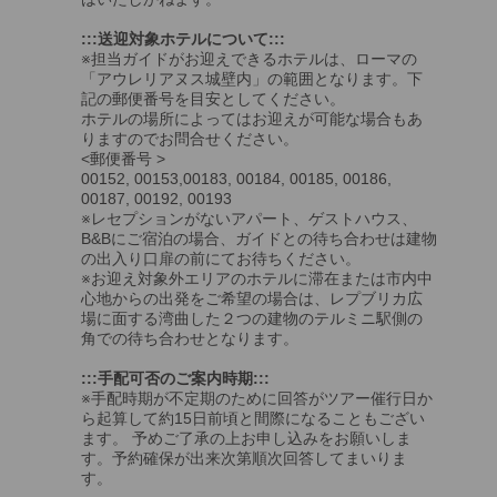
:::送迎対象ホテルについて:::
※担当ガイドがお迎えできるホテルは、ローマの
「アウレリアヌス城壁内」の範囲となります。下
記の郵便番号を目安としてください。
ホテルの場所によってはお迎えが可能な場合もあ
りますのでお問合せください。
<郵便番号 >
00152, 00153,00183, 00184, 00185, 00186,
00187, 00192, 00193
※レセプションがないアパート、ゲストハウス、
B&Bにご宿泊の場合、ガイドとの待ち合わせは建物
の出入り口扉の前にてお待ちください。
※お迎え対象外エリアのホテルに滞在または市内中
心地からの出発をご希望の場合は、レプブリカ広
場に面する湾曲した２つの建物のテルミニ駅側の
角での待ち合わせとなります。
:::手配可否のご案内時期:::
※手配時期が不定期のために回答がツアー催行日か
ら起算して約15日前頃と間際になることもござい
ます。 予めご了承の上お申し込みをお願いしま
す。予約確保が出来次第順次回答してまいりま
す。