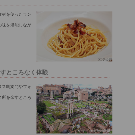
食材を使ったラン
の味を堪能しなが
余すところなく体験
ヌス凱旋門やフォ
名所を余すところ