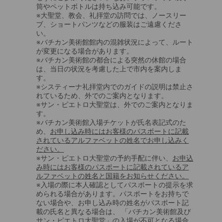
筒やペットボトルは持ち込み可能です。
※大聖堂、教会、礼拝堂の訪問では、ノースリー
ブ、ショートパンツなどの服装はご遠慮くださ
い。
※バチカン美術館館内の混雑状況によって、ルート
が変更になる場合があります。
※バチカン美術館の都合による突然の休館の場合
は、当日の状況を考慮した上で市内を案内しま
す。
※システィーナ礼拝堂内でのガイドの説明は禁止さ
れているため、外でのご案内となります。
※サン・ピエトロ大聖堂は、外でのご案内となりま
す。
※バチカン美術館入場チケットが氏名表記式のた
め、
お申し込み時にはお客様のパスポートに記載
されているアルファベットの姓名でお申し込みく
ださい。
※サン・ピエトロ大聖堂の予約手配に伴い、
お申込
み時にはお客様のパスポートに記載されているア
ルファベットの姓名と国籍をお知らせください。
※入場の際に本人確認としてパスポートの提示を求
められる場合があります。パスポートをお持ちで
ない場合や、お申し込み時の姓名がパスポート記
載の氏名と異なる場合は、 「バチカン美術館及び
サン・ピエトロ大聖堂」の入場が不可となる場合