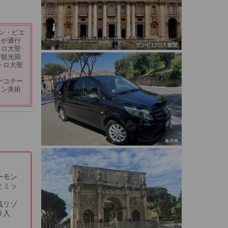
ン・ピエ
路が通行
トロ大聖
替観光箇
トロ大聖
ナコテー
カン美術
ーモン
とミッ
風リゾ
リ入