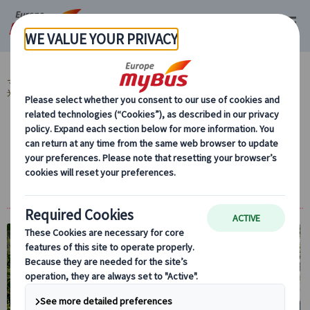
マイバス・ヨーロッパ
クロアチア (4)
ザグレブ (1)
クロアチア地方観
光 (1)
エメラルドグリーンに煌く湖 世界遺産プリト
ヴィッツェ湖群国立公園 プライベート1日観
光