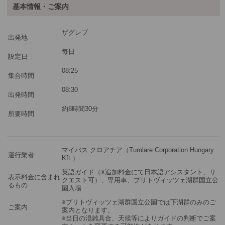
基本情報・ご案内
最少催行人数
1
ザグレブ
ツアーコード
MBZ1
出発地
毎日
設定日
※料金：大人・子供2歳以上共通
08:25
集合時間
08:30
出発時間
約8時間30分
所要時間
マイバス クロアチア（Tumlare Corporation Hungary
運行業者
Kft.）
英語ガイド（※追加料金にて日本語アシスタント、リ
表示料金に含まれ
クエスト可）、専用車、プリトヴィッツェ湖群国立公
るもの
園入場
※プリトヴィッツェ湖群国立公園では下湖群のみのご
ご案内
案内となります。
※当日の混雑具合、天候等によりガイドの判断でご案