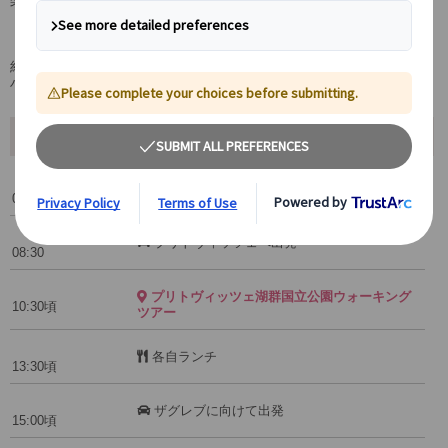
楽に、片道2時間少々、ザグレブから日帰りが可能です。
専門ガイド付き
約192㎢もの広大な国立公園内を、知識豊富なプリトヴィッツェ専門の
ハイキングガイドが見どころを効率よく、安全に案内します。
ツアー行程
ザグレブ市内ご宿泊ホテルロビーにてご集合
08:25
プリトヴィッツェへ出発
08:30
プリトヴィッツェ湖群国立公園ウォーキング
10:30頃
ツアー
各自ランチ
13:30頃
ザグレブに向けて出発
15:00頃