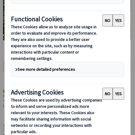
おすすめポイント
プリトヴィッツェ入場付でスムーズに観光
観光客の安全と園内の自然環境の保護のため、プリトヴィッツェでは入
場制限を導入しています。面倒な事前購入手続きまたは当日チケットブ
ースに行列する必要もありません。プライベート手配なので、予約時間
に心配することなく、入場時間にあわせて出発いたします。
ザグレブ・プリトヴィッツェ楽々往復送迎付き
公共交通機関だと帰りのバスの時間を気にして思うように観光できない
不安もありますが、プライベートならご宿泊ホテルからの往復送迎で気