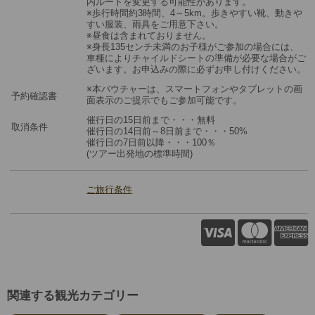
内ルートを変更する可能性があります。
※歩行時間約3時間、4～5km。歩きやすい靴、動きや
すい服装、雨具をご用意下さい。
※昼食は含まれておりません。
※身長135センチ未満のお子様がご参加の場合には、
車種によりチャイルドシートの準備が必要な場合がご
ざいます。お申込みの際に必ずお申し付けください。
※本バウチャーは、スマートフォンやタブレットの画
予約確認書
面表示のご提示でもご参加可能です。
催行日の15日前まで・・・無料
取消条件
催行日の14日前～8日前まで・・・50%
催行日の7日前以降・・・100％
(ツアー出発地の標準時間)
ご旅行条件
関連する観光カテゴリー