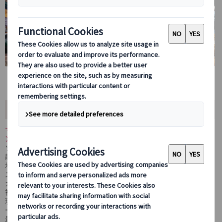
ツアー内容
マドリード旧市街を日本語ガイドとともに歩きながら、本場スペイ
ンのバル文化を体験するナイトツアーです。
ソル駅周辺からスタートし、マヨール広場やバルが立ち並ぶ路地を
散策。
地元の人々で賑わう人気バルに立ち寄り、ピンチョスやタパスなど
スペインならではの料理をお楽しみいただきます。
ガイドが注文方法やおすすめメニューを丁寧にサポートするため、
初めての方でも安心してバル体験が可能。
現地在住ガイドならではのリアルな情報も交えながら、夜のマドリ
ードを安全かつ楽しくご案内します。
最後はサン・ミゲル市場付近で解散。その後も引き続きバル巡りを