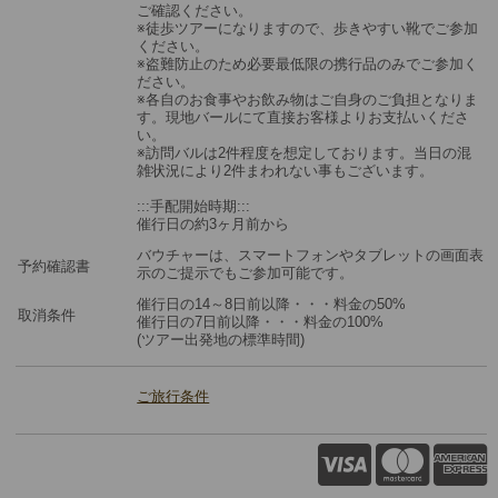
ご確認ください。
※徒歩ツアーになりますので、歩きやすい靴でご参加
ください。
※盗難防止のため必要最低限の携行品のみでご参加く
ださい。
※各自のお食事やお飲み物はご自身のご負担となりま
す。現地バールにて直接お客様よりお支払いくださ
い。
※訪問バルは2件程度を想定しております。当日の混
雑状況により2件まわれない事もございます。
:::手配開始時期:::
催行日の約3ヶ月前から
バウチャーは、スマートフォンやタブレットの画面表
予約確認書
示のご提示でもご参加可能です。
催行日の14～8日前以降・・・料金の50%
取消条件
催行日の7日前以降・・・料金の100%
(ツアー出発地の標準時間)
ご旅行条件