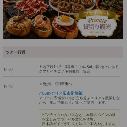
ツアー行程
🚩地下鉄1・2・3番線「ソル/Sol」駅 地上にある
18:20
クマとイチゴノキ銅像前 集合
🚶徒歩にて旧市街へ。
18:30
バルめぐりと旧市街散策
マヨール広場やバルが立ち並ぶエリアを散策しな
がら、地元で賑わうバルへご案内します。
ピンチョスやタパスなど、本場スペインの味
を楽しみつつ、バル文化を体験。
日本語ガイドが注文方法のご案内やおすすめ