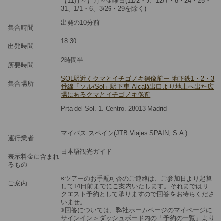
【11月～】月～金曜日(11/2・9、12/7・8・24・25・
31、1/1・6、3/26・29を除く)
出発の10分前
集合時間
18:30
出発時間
2時間半
所要時間
SOL駅近くクマとイチゴノキ銅像前ー 地下鉄1・2・3
集合場所
番線「ソル/Sol」駅下車 Alcalá出口より地上へ出た広
場にあるクマとイチゴノキ像前
Prta del Sol, 1, Centro, 28013 Madrid
マイバス スペイン(JTB Viajes SPAIN, S.A.)
運行業者
日本語観光ガイド
表示料金に含まれ
るもの
※ツアーのお手配可否のご連絡は、ご参加日より起算
ご案内
して14日前までにご案内いたします。それまではリ
クエスト予約として承りますので回答をお待ちくださ
いませ。
※回答については、弊社ホームページのマイページに
サインイン＞ダッシュボード内の「予約の一覧」より