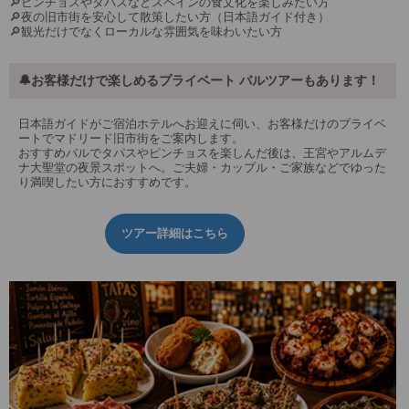
🔎ピンチョスやタパスなどスペインの食文化を楽しみたい方
🔎夜の旧市街を安心して散策したい方（日本語ガイド付き）
🔎観光だけでなくローカルな雰囲気を味わいたい方
🔔お客様だけで楽しめるプライベート バルツアーもあります！
日本語ガイドがご宿泊ホテルへお迎えに伺い、お客様だけのプライベ
ートでマドリード旧市街をご案内します。
おすすめバルでタパスやピンチョスを楽しんだ後は、王宮やアルムデ
ナ大聖堂の夜景スポットへ。ご夫婦・カップル・ご家族などでゆった
り満喫したい方におすすめです。
ツアー詳細はこちら