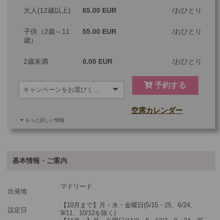
大人(12歳以上)
65.00 EUR
おひとり
子供（2歳～11
55.00 EUR
おひとり
歳）
2歳未満
0.00 EUR
おひとり
予約する
空席カレンダー
もっと詳しい情報
ご参加可能な年齢
0 歳以上
その他
基本情報・ご案内
最少催行人数
2
マドリード
ツアーコード
MBM15
出発地
【10月まで】月・水・金曜日(5/15・25、6/24、
設定日
9/11、10/12を除く)