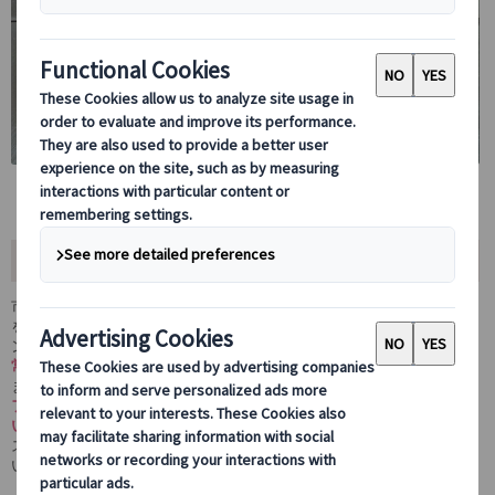
✨おすすめポイント✨
市内中心地に近く食事の後の観光にも便利な立地！街中でパエリア
を食べるなら、味と品質、サービスともに100％お勧めのレストラ
ンです。
常に新鮮な海鮮を提供するという定評
が有ります。
またカタルーニャに来たら食べてみてみたいものを
マイバススタッ
フが厳選し、レストランと交渉してオリジナルメニューにしてもら
いました！
スペイン人のようにゆっくりと時間をかけてお召し上がりくださ
い。