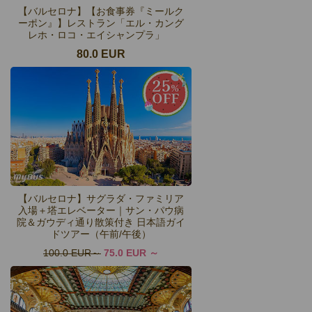
【バルセロナ】【お食事券『ミールク
ーポン』】レストラン「エル・カング
レホ・ロコ・エイシャンプラ」
80.0 EUR
【バルセロナ】サグラダ・ファミリア
入場＋塔エレベーター｜サン・パウ病
院＆ガウディ通り散策付き 日本語ガイ
ドツアー（午前/午後）
100.0 EUR
75.0 EUR