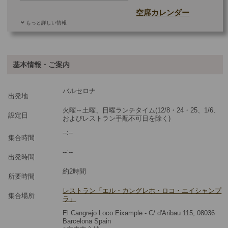
空席カレンダー
もっと詳しい情報
ご参加可能な年齢
0 歳以上
その他
基本情報・ご案内
最少催行人数
2
バルセロナ
ツアーコード
MBMC5
出発地
火曜～土曜、日曜ランチタイム(12/8・24・25、1/6、
設定日
およびレストラン手配不可日を除く)
--:--
集合時間
--:--
出発時間
約2時間
所要時間
レストラン「エル・カングレホ・ロコ・エイシャンプ
集合場所
ラ」
El Cangrejo Loco Eixample - C/ d'Aribau 115, 08036
Barcelona Spain