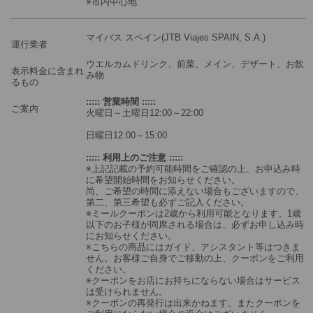
※市内中心地
マイバス スペイン(JTB Viajes SPAIN, S.A.)
運行業者
ウエルカムドリンク、前菜、メイン、デザート、お飲
表示料金に含まれ
み物
るもの
::::: 営業時間 :::::
ご案内
火曜日～土曜日12:00～22:00
日曜日12:00～15:00
::::: 利用上のご注意 :::::
※上記記載の予約可能時間をご確認の上、お申込み時
に希望開始時間をお知らせください。
尚、ご希望の時間に添えない場合もございますので、
第二、第三希望も必ずご記入ください。
※ミールクーポンは2歳から利用可能となります。1歳
以下のお子様が同席される場合は、必ずお申し込み時
にお知らせください。
※こちらの商品にはガイド、アシスタント等はつきま
せん。お客様ご自身でご移動の上、クーポンをご利用
ください。
※クーポンをお店にお持ちにならない場合はサービス
は受けられません。
※クーポンの再発行は出来かねます。またクーポンを