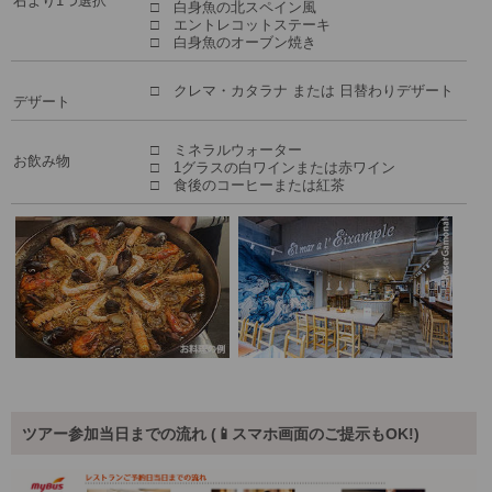
右より1つ選択
□ 白身魚の北スペイン風
□ エントレコットステーキ
□ 白身魚のオーブン焼き
□ クレマ・カタラナ または 日替わりデザート
デザート
□ ミネラルウォーター
お飲み物
□ 1グラスの白ワインまたは赤ワイン
□ 食後のコーヒーまたは紅茶
ツアー参加当日までの流れ (📱スマホ画面のご提示もOK!)