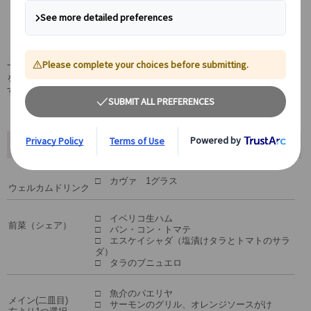
異国でなれないレストランでの注文もミールク
ーポンがあれば安心です。
一番人気は魚介のパエリア！ご自身の都合の良いお日にちとお時間
をお選びいただけますので他のプランとの組み合わせもばっちりで
す。
🥘食事内容一例
□ カヴァ 1グラス
ウェルカムドリンク
□ イベリコ生ハム
前菜（シェア）
□ パン・コン・トマテ
□ エスケイシャダ（塩漬けタラとトマトのサラ
ダ）
□ タラのブニュエロ
□ 魚介のパエリヤ
メイン(二皿目)
□ サーモンのグリル、オレンジソースがけ