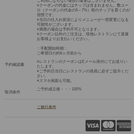
ご利用にならない場合の返金はございません。
※クーポンの代金にはチップは含まれません。数ユー
ロ（クーポンの代金の5～7%）程のチップを置くのが
習慣です。
※当日の仕入れ状況によりメニューが一部変更になる
可能性がございます。
※満席の場合は予約不可となります。
※クーポン以外のご注文は、現地レストランにて直接
お客様よりお支払いください。
:::手配開始時期:::
ご希望日の約6ヶ月前から
※レストランのクーポンはEメール添付にてお送りい
予約確認書
たします。
※ご予約日当日にレストランの係員に必ずご提示くだ
さい。
※スマホ画面も可能。
ご予約成立後・・・100%
取消条件
ご旅行条件