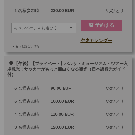
1 名様参加時
230.00 EUR
おひとり
予約する
空席カレンダー
もっと詳しい情報
ご参加可能な年齢
0 歳以上
その他
【午後】【プライベート】バルサ・ミュージアム・ツアー入
場観光！サッカーがもっと面白くなる観光（日本語観光ガイド
付）
最少催行人数
1
6 名様参加時
ツアーコード
90.00 EUR
MGM2AMB
おひとり
5 名様参加時
100.00 EUR
おひとり
※料金：大人・子供2歳以上共通
4 名様参加時
110.00 EUR
おひとり
3 名様参加時
120.00 EUR
おひとり