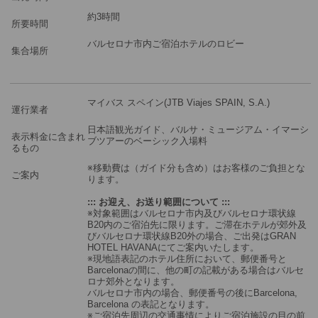
約3時間
所要時間
バルセロナ市内ご宿泊ホテルのロビー
集合場所
マイバス スペイン(JTB Viajes SPAIN, S.A.)
運行業者
日本語観光ガイド、バルサ・ミュージアム・イマーシ
表示料金に含まれ
ブツアーのベーシック入場料
るもの
※移動費は（ガイド分も含め）はお客様のご負担とな
ご案内
ります。
::: お迎え、お送り範囲について :::
※対象範囲はバルセロナ市内及びバルセロナ環状線
B20内のご宿泊先に限ります。ご滞在ホテルが郊外及
びバルセロナ環状線B20外の場合、ご出発はGRAN
HOTEL HAVANAにてご案内いたします。
※現地語表記のホテル住所において、郵便番号と
Barcelonaの間に、他の町の記載がある場合はバルセ
ロナ郊外となります。
バルセロナ市内の場合、郵便番号の後にBarcelona,
Barcelona の表記となります。
※ご宿泊先周辺の交通事情によりご宿泊施設の目の前