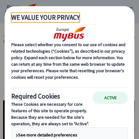
マイバス・ヨーロッパ
スペイン (54)
バルセロナ (29)
スペイン 人気観光
地 (15)
FCバルセロナ・カンプノウ スタジアム (1)
【プライベート】バルサ・ミュージアム・ツ
アー入場観光! サッカーがもっと面白くなる
半日観光（日本語観光ガイド付）