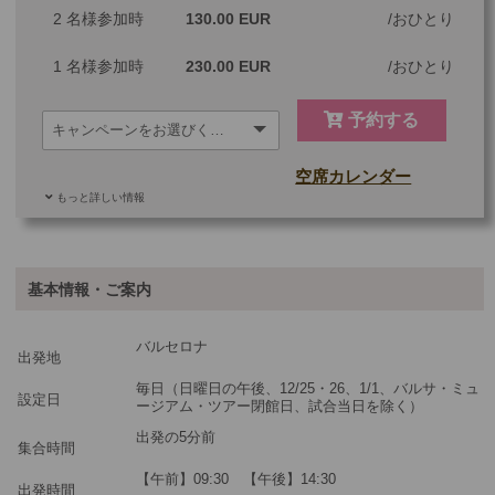
2 名様参加時
130.00 EUR
おひとり
1 名様参加時
230.00 EUR
おひとり
予約する
空席カレンダー
もっと詳しい情報
ご参加可能な年齢
0 歳以上
その他
基本情報・ご案内
最少催行人数
1
バルセロナ
ツアーコード
MGM2PMB
出発地
毎日（日曜日の午後、12/25・26、1/1、バルサ・ミュ
設定日
ージアム・ツアー閉館日、試合当日を除く）
※料金：大人・子供2歳以上共通
出発の5分前
集合時間
【午前】09:30 【午後】14:30
出発時間