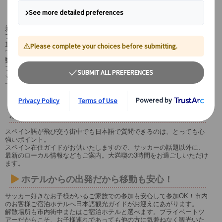
「聖地」をプライベート観光♪
新カンプ・ノウ計画が着々と進んでいるSpotifyカンプ・ノウ・スタジ
アム。
1957年に建設された今のスタジアムを土台に壮大なリフォームを進め
ているSpotifyカンプ・ノウをみれるのは今がチャンス。
数々の優勝の歴史や歴代の有名選手、歴代ユニフォームなどサッカー
ファンなら一度は見てみたいものがオフィシャル・ミュージアムには
ずらっと並んでいます。
一度バルセロナに来られた方にもオススメのプランです♪
日本語で何でも相談できる！旅に役立つ情報
から現地の最新ネタまでご案内！
スペイン語が飛び交う街中でも日本語で質問できるのは、とっても心
強いポイント。
スペイン在住ガイドがお供いたしますので、サッカーの話題以外に、
最新のローカル情報などもご案内。大満喫の3時間をお過ごしいただけ
ます。
ホテルからの出発だから移動も安心！
サッカー好きなお子様がいるご家族での参加も安心して参加OK！市内
のお客様ご宿泊ホテルへ日本語観光ガイドがお迎えにあがります。
解散場所も市内街中またはご宿泊ホテルと選べます。プライベートツ
アーだからこそ、お子様連れであっても他の方に気兼ねなく観光いた