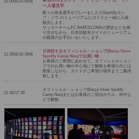
⚽
Sportifyカンプ・ノウ ミュージアム・ツア
10:00頃/15:00頃
ー入場見学
数々の有名選手がプレーをしたカSportifyカン
プ・ノウ のミュージアムにガイドと一緒に入場
観光します。
サッカーチームFC BARCELONAの歴史などを織
り交ぜながら、日本語観光ガイドがミュージアム
の鑑賞のお手伝いをいたします。
🛒
併設するオフィシャル・ショップ(Barça Store
11:30頃/16:30頃
Spotify Camp Nou)でお買い物
お客様のご希望にあわせて、オフィシャルショッ
プでのお買い物や中心地にて解散を希望の方には
散策しながら、ガイドがご希望の場所までご案内
致します。
オフィシャル・ショップ(Barça Store Spotify
12:30/17:30
Camp Nou)またはお客様のご宿泊ホテル、街中な
どで解散