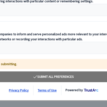
【プライベート】世界遺産！シントラ・ロカ岬半日
観光（日本語観光ガイド付）午前/午後
世界遺産のシントラ王宮とヨーロッパ大陸最西端の岬「ロ
カ岬」をセットで観光いただけるツアーです。リスボンか
ら専用車で行くので半日で観光が可能です！
140.00 EUR
詳細を見る
月～金曜日(5/25、6/4・24、9/11・24、10/12、
約4時間
12/8・24・25・31、1/1・6、3/26・29を除く)