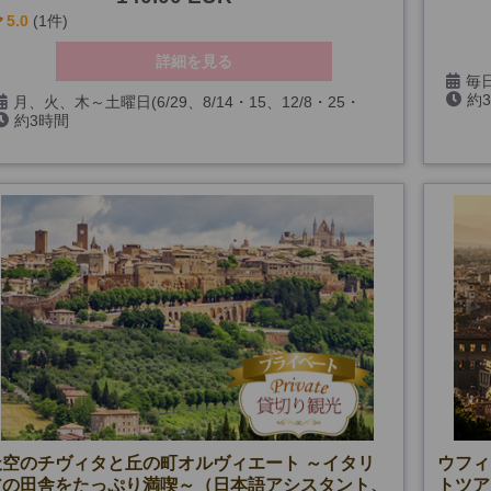
5.0
(1件)
詳細を見る
毎日
約
コロッ
月、火、木～土曜日(6/29、8/14・15、12/8・25・
※1月
約3時間
26、1/1・6、2/11、3/19・26・27・29を除く)
天空のチヴィタと丘の町オルヴィエート ～イタリ
ウフィ
アの田舎をたっぷり満喫～（日本語アシスタント、
トツア