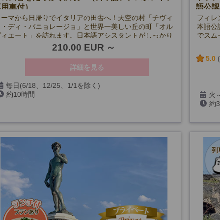
専用車付）
語公認
ローマから日帰りでイタリアの田舎へ！天空の村「チヴィ
フィレ
タ・ディ・バニョレージョ」と世界一美しい丘の町「オル
本語公
ヴィエート」を訪れます。日本語アシスタントがしっかり
でスム
サポート♪
可能。
210.00 EUR
作をじ
5.0
詳細を見る
毎日(6/18、12/25、1/1を除く)
約10時間
火～
約
12/6
【ヴァ
無料開