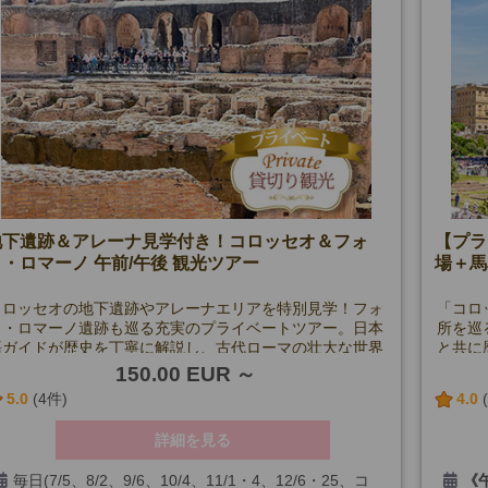
地下遺跡＆アレーナ見学付き！コロッセオ＆フォ
【プラ
・ロマーノ 午前/午後 観光ツアー
場＋馬
コロッセオの地下遺跡やアレーナエリアを特別見学！フォ
「コロ
ロ・ロマーノ遺跡も巡る充実のプライベートツアー。日本
所を巡
語ガイドが歴史を丁寧に解説し、古代ローマの壮大な世界
と共に
を堪能できます。
150.00 EUR
5.0
(4件)
4.0
詳細を見る
毎日(7/5、8/2、9/6、10/4、11/1・4、12/6・25、コ
《