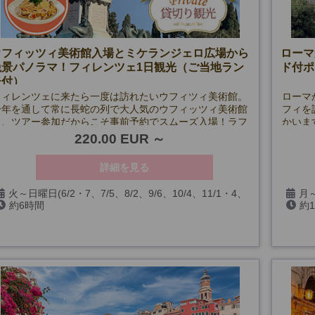
ウフィッツィ美術館入場とミケランジェロ広場から
ローマ
絶景パノラマ！フィレンツェ1日観光（ご当地ラン
ド付ポ
チ付）
フィレンツェに来たら一度は訪れたいウフィツィ美術館。
ローマ
一年を通して常に長蛇の列で大人気のウフィッツィ美術館
フィを
も、ツアー参加だからこそ事前予約でスムーズ入場！ラフ
かいま
ァエッロ、ボッティチェッリ、ダ・ヴィンチなど巨匠の名
220.00 EUR
作を、日本語公認ガイドが歴史背景を交えながらわかりや
すく解説します。
詳細を見る
火～日曜日(6/2・7、7/5、8/2、9/6、10/4、11/1・4、
月～
約6時間
約
12/6・25、1/1・3、2/7、3/7・28、ウフィッツィ美術館
ペイ遺
無料開放日を除く)