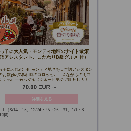
っ子に大人気・モンティ地区のナイト散策
語アシスタント、こだわりB級グルメ 付）
っ子に人気の下町モンティ地区を日本語アシスタン
のお散歩♪夕暮れ時のコロッセオ、昔ながらの街並
すすめローカルグルメを地元民気分で味わおう！
70.00 EUR
詳細を見る
土（8/14・15、12/24・25・26・31、1/1・6、
3時間
を除く）