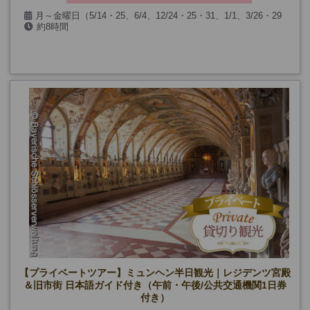
月～金曜日（5/14・25、6/4、12/24・25・31、1/1、3/26・29
約8時間
を除く）
【プライベートツアー】ミュンヘン半日観光｜レジデンツ宮殿
＆旧市街 日本語ガイド付き（午前・午後/公共交通機関1日券
付き）