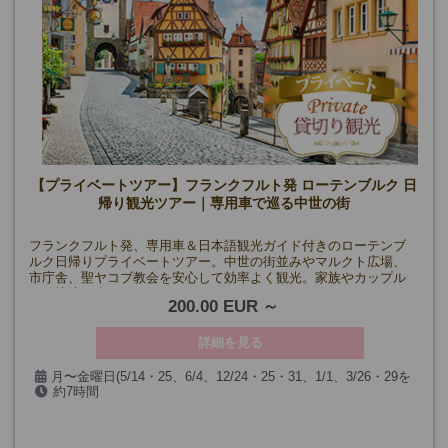
【プライベートツアー】フランクフルト発 ローテンブルク 日
帰り観光ツアー｜専用車で巡る中世の街
フランクフルト発、専用車＆日本語観光ガイド付きのローテンブ
ルク日帰りプライベートツアー。中世の街並みやマルクト広場、
市庁舎、聖ヤコブ教会を安心して効率よく観光。家族やカップル
でも快適に楽しめます。
200.00 EUR
詳細を見る
月〜金曜日(5/14・25、6/4、12/24・25・31、1/1、3/26・29を
約7時間
除く)