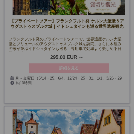
【プライベートツアー】フランクフルト発 ケルン大聖堂＆ア
ウグストゥスブルク城｜イトシュタインも巡る世界遺産観光
フランクフルト発のプライベートツアーで、世界遺産ケルン大聖
堂とブリュールのアウグストゥスブルク城を訪問。さらに木組み
の家が並ぶイドシュタインも巡る、専用車で効率よく楽しめる日
帰り観光です。
295.00 EUR
詳細を見る
月～金曜日（5/14・25、6/4、12/24・25・31、1/1、3/26・29
約10時間
を除く）