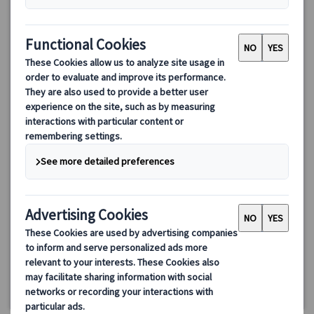
【プライベート】ノイシュバンシュタイン城＆ヴィース教会、
リンダーホーフ城またはホーエンシュヴァンガウ城1日観光
（日本語ガイド・専用車付き）
ノイシュバンシュタイン城、ヴィース教会、さらにリンダーホー
フ城またはホーエンシュヴァンガウ城のいずれか1箇所を日本語ガ
イド付きで1日で巡る贅沢なプライベート観光プラン。専用車で快
適移動、ホテル送迎付きで効率よく世界遺産を満喫できます。
340.00 EUR
詳細を見る
月〜金曜日(5/14・25、6/4、12/24・25・31、1/1、3/26・29を
約11時間
除く）