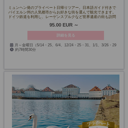
ミュンヘン発のプライベート日帰りツアー。日本語ガイド付きで
バイエルン州の人気都市からお好きな街を選んで観光できます。
ドイツ鉄道を利用し、レーゲンスブルクなど世界遺産の街も訪問
可能。1名様から参加OKの貸切ツアーです。
95.00 EUR
詳細を見る
月～金曜日（5/14・25、6/4、12/24・25・31、1/1、3/26・29
約7時間30分
を除く）