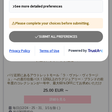
パリ近郊アウトレット送迎バス
パリ近郊にあるアウトレットモール「ラ・ヴァレ・ヴィラージ
ュ」への直行往復バス！120以上のラグジュアリー・ブランドの前
年度のコレクションが一年中、最大60％OFFにてお求めいただけ
ます。
25.00 EUR
詳細を見る
毎日(12/24・25・31、1/1を除く)
約10時間45分