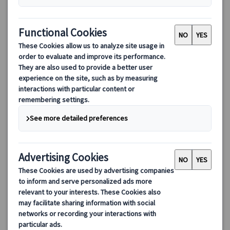
自由自在に楽しむ！日本語公認ガイドと巡るパリ市内プライベ
ート観光（午前/午後）
フランス政府公認ガイドが専属でパリ観光をサポート！徒歩や公
共交通機関を使い、美術館や隠れた名所を訪問。ホテル送迎付き
で便利、4時間じっくり楽しめるプライベートツアー。
114.00 EUR
詳細を見る
毎日(第一日曜日、4/12、5/1・8、7/14・26、9/14・19・20を
4時間
除く)