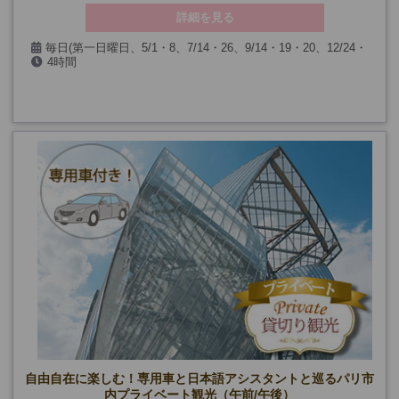
詳細を見る
毎日(第一日曜日、5/1・8、7/14・26、9/14・19・20、12/24・
4時間
25・31、1/1を除く)
自由自在に楽しむ！専用車と日本語アシスタントと巡るパリ市
内プライベート観光（午前/午後）