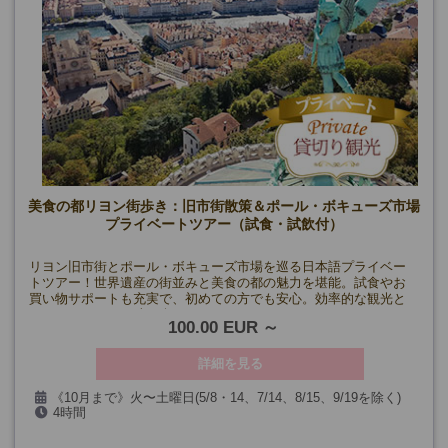
美食の都リヨン街歩き：旧市街散策＆ポール・ボキューズ市場
プライベートツアー（試食・試飲付）
リヨン旧市街とポール・ボキューズ市場を巡る日本語プライベー
トツアー！世界遺産の街並みと美食の都の魅力を堪能。試食やお
買い物サポートも充実で、初めての方でも安心。効率的な観光と
リヨンならではの味を楽しもう！
100.00 EUR
詳細を見る
《10月まで》火〜土曜日(5/8・14、7/14、8/15、9/19を除く)
4時間
《11月～》火～日曜日(11/1・11、12/12~1/3を除く)