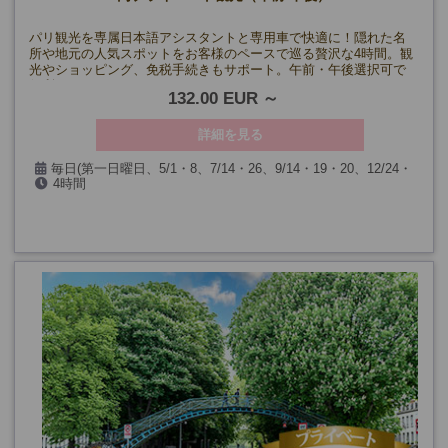
パリ観光を専属日本語アシスタントと専用車で快適に！隠れた名
所や地元の人気スポットをお客様のペースで巡る贅沢な4時間。観
光やショッピング、免税手続きもサポート。午前・午後選択可で
便利！
132.00 EUR
詳細を見る
毎日(第一日曜日、5/1・8、7/14・26、9/14・19・20、12/24・
4時間
25・31、1/1を除く)