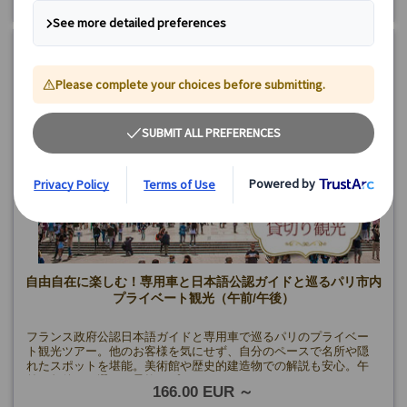
自由自在に楽しむ！専用車と日本語公認ガイドと巡るパリ市内
プライベート観光（午前/午後）
フランス政府公認日本語ガイドと専用車で巡るパリのプライベー
ト観光ツアー。他のお客様を気にせず、自分のペースで名所や隠
れたスポットを堪能。美術館や歴史的建造物での解説も安心。午
前・午後から選べる柔軟なプラン！
166.00 EUR