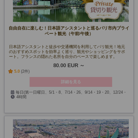
自由自在に楽しむ！日本語アシスタントと巡るパリ市内プライ
ベート観光（午前/午後）
日本語アシスタントと徒歩や交通機関を利用してパリ観光！地元
のおすすめスポットを効率よく巡り、観光やショッピングをサポ
ート。フランスの隠れた名所を自分のペースで楽しめます。
80.00 EUR
5.0
(2件)
詳細を見る
毎日(第一日曜日、5/1・8、7/14・26、9/14・19・20、12/24・
4時間
25・31、1/1を除く)