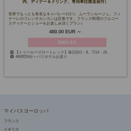
内、ディナー＆ドリンク、専用車往復送迎付）
世界でもっとも有名なキャバレーの1つ、ムーランルージュ。フィ
ナーレのフレンチカンカンは圧巻です。フランス料理のフルコー
スディナーとショーをお楽しみ頂くプラン♪
480.00 EUR
詳細を見る
【トゥールーズロートレック】毎日(5/1・8、7/14・26、
4時間30分＋パリホテルお送り
9/14・19・20、12/17～1/6、2/12～14、貸切日、第一日曜日を除
く)
【ベル・エポック】毎日(5/1・8、7/14・26、9/14・19・20、
12/24・25・31、1/1、2/12～14、貸切日、第一日曜日を除く)
マイバスヨーロッパ
フランス
イギリス