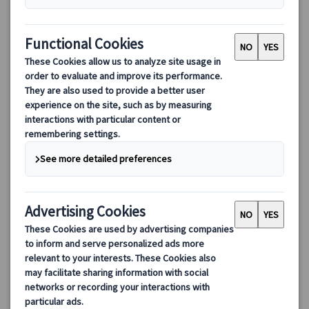
【日本語公認ガイド＆専用車付】ブダペストの美しき名所を巡
る午前プライベート観光
ドナウの真珠と称えられる美しいハンガリーの首都ブダペストを
専任ガイドと専用車で巡ります。マーチャーシュ教会、聖イシュ
トバーン大聖堂、漁夫の砦などのブダペストの見どころをめぐり
ます♪
125.00 EUR
詳細を見る
月～土（5/25、8/20、10/23、12/24～26・31、1/1、3/15を除
約3時間
く）