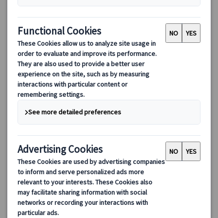
フォンテーヌブロー城＆バルビゾン村半日プライベートツアー
｜日本語公認ガイド＆専用車で観光（城入場付）
専属日本語ガイド＆専用車で巡るパリ郊外の半日プライベートツ
アー！ナポレオンが愛した世界遺産フォンテーヌブロー城と、画
家ミレーゆかりのバルビゾン村で歴史と田園風景を満喫。効率的
かつ快適な観光をお届けします。
208.00 EUR
詳細を見る
月、水～日曜日、(第一日曜日、5/1・8、7/26、9/14・19・
4時間30分
20、12/24・25・31、1/1を除く)