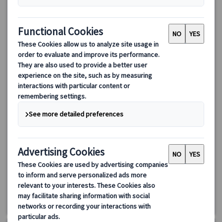
ランドクルーズ｜ポルトガルハイライトとサンティアゴ・デ・
コンポステーラ 7日間（リスボン発着）
ランドクルーズ、リスボン発着7日間のポルトガル＆スペイン北部
周遊ツアー！リスボン、ポルト、ナザレ、サンティアゴ・デ・コ
ンポステーラを巡り、世界遺産や中世の街並みを堪能。自由行動
の時間も充実。歴史と美食を楽しむ特別な旅へ！
1061.00 EUR
詳細を見る
木曜日
7日間
4/9・23、5/7・21、6/4・18
7/2、7/16、7/30、8/13、8/27、9/10・24
10/8・22、11/5・19、12/3・17・31、
2027年:1/14・28、2/11・25、3/11・25