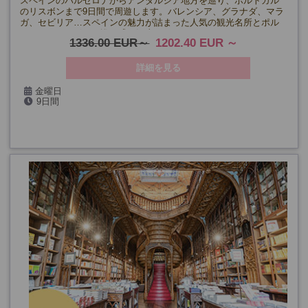
スペインのバルセロナからアンダルシア地方を巡り、ポルトガル
のリスボンまで9日間で周遊します。バレンシア、グラナダ、マラ
ガ、セビリア…スペインの魅力が詰まった人気の観光名所とポル
トガルのリスボンを巡る盛り沢山なコースです♪
1336.00 EUR
1202.40 EUR
詳細を見る
金曜日
9日間