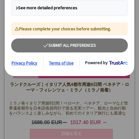
ランドクルーズ｜イタリア人気4都市周遊8日間 ベネチア・ロ
ーマ・フィレンツェ・ミラノ（ミラノ発着）
ミラノ発イタリア周遊8日間！ベローナ、ベネチア、ローマなど世
界遺産都市を日本語係員同行で巡る充実ツアー。観光と自由行動
をバランスよく楽しみながら、初めてのイタリア旅行にも最適な
安心のツアー。
1686.00 EUR
1517.40 EUR
詳細を見る