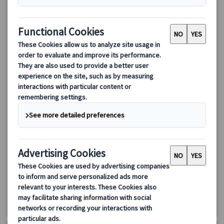
ランドクルーズ｜スイス名峰周遊8日間(チューリッヒ発ミラノ
着)
アルプス山脈の絶景と歴史的名所を巡る8日間ツアー！チューリッ
ヒ発ミラノ着で登山列車や湖上クルーズ、シャモニーやジュネー
ブなどを満喫。スイス、フランス、イタリアの魅力を存分に楽し
めます。
2164.00 EUR
1947.60 EUR
詳細を見る
木曜日
8日間
4/16・30、5月～8月、9/10・24、10/8