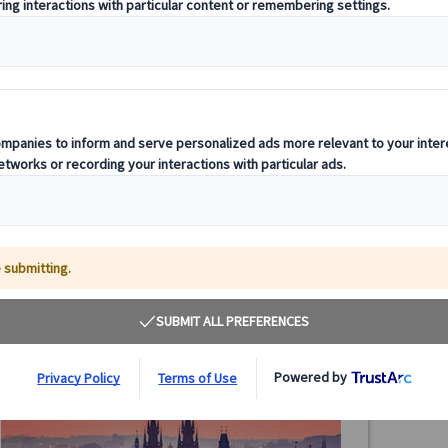
ランドクルーズ｜パリ・ルクセンブルクとドイツ・
ランド
ロマンチック街道7日間（パリ発ミュンヘン着）
イト2
ン着）
パリ発ミュンヘン着の7日間ランドクルーズ周遊ツアー！
ドイツ
パリ、ロマンチック街道、ノイシュバンシュタイン城など
たは4
人気観光地を効率よく巡り、中世の街並みや世界遺産を堪
光。J
能。ドイツらしい風景と文化を満喫できる充実の旅をお楽
シュタ
1026.00 EUR
923.40 EUR
しみください。
見どこ
4.0
(1件)
詳細を見る


🔷4
火曜日
7日間