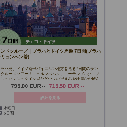
ランドクルーズ｜プラハとドイツ周遊 7日間(プラハ
発ミュンヘン着)
プラハ発、ドイツ南部バイエルン地方を巡る7日間のラン
ドクルーズツアー！ニュルンベルク、ローテンブルク、ノ
イシュバンシュタイン城など中世の街並みや壮麗なお城を
訪れ、歴史と文化を満喫。
795.00 EUR
715.50 EUR
詳細を見る
水曜日
6日間