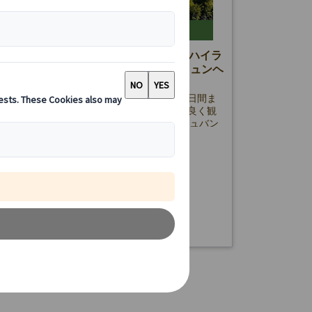
クルーズ｜ドイツ・ロマンチック街道ハイラ
日間または4日間（フランクフルト発ミュンヘ
・ロマンチック街道を巡るランドクルーズ2日間ま
日間！フランクフルト発ミュンヘン着で効率良く観
TBグループが提供するバスツアーで、ノイシュバン
イン城やローテンブルク、ヴィース教会などのなど
321.00 EUR
288.90 EUR
ろ満載の旅をお楽しみください。
詳細を見る
2日間プラン:土曜日
2日間または🔷4日間
日間プラン: 金曜日