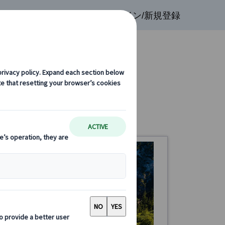
検索
お気に入り
ログイン/新規登録
(51)
ミュンヘン着(ドイツ) (3)
ヘン着(ドイツ)