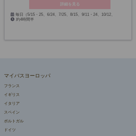
詳細を見る
毎日（5/15・25、6/24、7/25、8/15、9/11・24、10/12、
約4時間半
11/2・9・26、12/6・7・8・24・25・26・31、1/1・6、3/25・
26・29を除く）
マイバスヨーロッパ
フランス
イギリス
イタリア
スペイン
ポルトガル
ドイツ