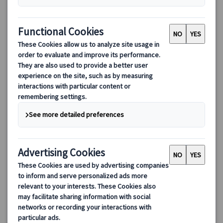
【プライベート】プラド美術館と王宮に入場する半日観光 午
前/午後（日本語観光ガイド付）
日本語ガイドが4時間でプラド美術館と王宮を効率よくご案内。チ
ケット手配込みで安心のマドリード観光。プライベートツアーだ
から家族連れにも最適。初めての方にもおすすめです。
160.00 EUR
詳細を見る
月～土曜日、午前プランは日曜日も可能
4時間
(5/2・15・18・25、6/24、7/25、8/15、9/11・24、10/12、各入場
箇所無料開放日を除く)