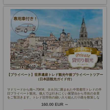
【プライベート】世界遺産トレド観光午後プライベートツアー
（日本語観光ガイド付）
マドリードから南へ70KM、タホ川に囲まれた中世都市トレドの半
日プライベート観光。個人では行きにくい展望台から市街の全景
をご覧頂きます。トレド旧市街の細い入り組んだ小路を散策しな
がら、ゴシック様式の大寺院、サント･トメ教会などを訪れます。
160.00 EUR