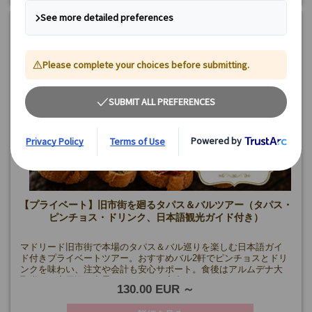
【プライベート】旧市街を廻るタパス＆バルツアー（タパス・
ピンチョス・ドリンク、日本語観光ガイド付き）
マドリード旧市街で本場のタパス＆バル巡りを楽しむ日本語ガイ
ド付きプライベートツアー。おすすめバル2軒でピンチョスとドリ
ンクを味わい、注文や会計も安心サポート。食後はアルムデナ大
聖堂や王宮周辺の夜景スポットへご案内します。
130.00 EUR