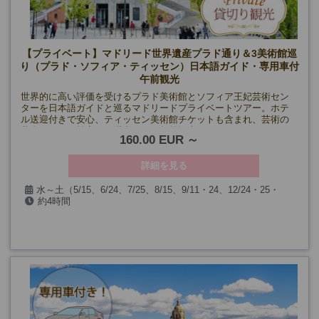
【プライベート】マドリード世界遺産プラド通り＆3美術館巡
り（プラド・ソフィア・ティッセン）日本語ガイド・専用車付
午前観光
世界的に高い評価を受けるプラド美術館とソフィア王妃芸術セン
ターを日本語ガイドと巡るマドリードプライベートツアー。ホテ
ル送迎付きで安心、ティッセン美術館チケットも含まれ、芸術の
黄金エリアを効率よく満喫できる午前観光。
160.00 EUR
詳細を見る
水～土（5/15、6/24、7/25、8/15、9/11・24、12/24・25・
約4時間
26・31、1/1・6、3/25・26および入場箇所閉館日を除く）