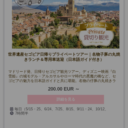
世界遺産セゴビア日帰りプライベートツアー｜名物子豚の丸焼
きランチ＆専用車送迎（日本語ガイド付き）
マドリード発、日帰りセゴビア観光ツアー。ディズニー映画『白
雪姫』の城モデル・アルカサルやローマ時代の悪魔の橋など、セ
ゴビアの魅力を日本語ガイドと共に堪能。名物の仔豚の丸焼きラ
ンチも楽しめます。
200.00 EUR
詳細を見る
毎日（5/15・25、6/24、7/25、8/15、9/11・24、10/12、
7時間半
11/2・9、12/6・7・8・24・25・26・31、1/1・6、3/25・26・29
およびカテドラル、アルカサルが休館の日を除く）