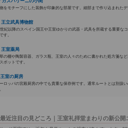
ガスパリーニの小間
物をモチーフにした装飾が印象的な部屋です。細部まで作り込まれたデ
王立武具博物館
3世紀以降のスペイン国王や王室ゆかりの武器・武具を所蔵する重要な
です。
王室薬局
草の棚や陶製容器、ガラス瓶、王室の人々のために書かれた処方箋など
スポットです。
王室の厨房
ーロッパの宮殿厨房の中でも貴重な保存例です。通常ルートとは別扱い
。
最近注目の見どころ｜王室礼拝堂まわりの新公開