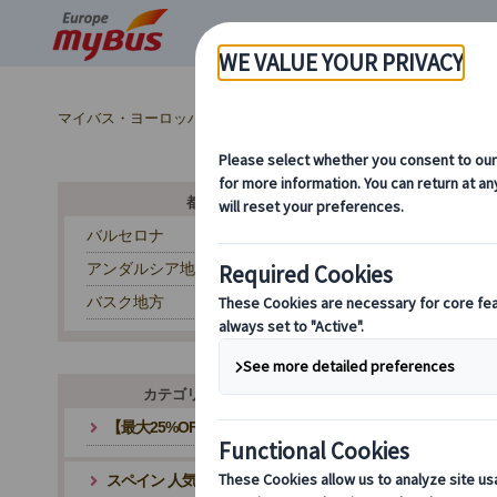
マイバス・ヨーロッパ
スペイン (54)
マドリード (14)
ス
都市から探す
バルセロナ
マド
アンダルシア地方
マド
バスク地方
具博
個人
めて
のが
カテゴリ・テーマから探す
そこ
【最大25%OFF】夏旅応援キャンペーン
減ら
本ペ
スペイン 人気観光地
イド