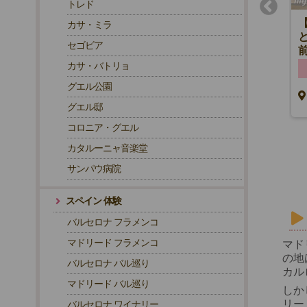
トレド
【プライベート】マドリード世
カサ・ミラ
界遺産プラド通り＆3美術館巡
セゴビア
り（プラド・ソフィア・ティッ
セン）日本語ガイド・専用車付
カサ・バトリョ
詳細を見る
午前観光
グエル公園
EUR 160.00～
マドリード
グエル邸
コロニア・グエル
カタルーニャ音楽堂
サンパウ病院
スペイン 体験
バルセロナ フラメンコ
マドリード フラメンコ
マド
の地
バルセロナ バル巡り
カル
マドリード バル巡り
しか
リー
バルセロナ ワイナリー