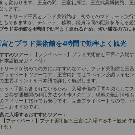
きく変わります。王座の間、王室礼拝堂、王立武具博物館、王
なります。
、マドリード王宮とプラド美術館は、初めてのマドリード旅行
ともできますが、チケット、移動、鑑賞時間の配分を考える必
プラド美術館を4時間で効率よく巡れるため、短い滞在の方に
王宮とプラド美術館を4時間で効率よく観光
【プライベート】プラド美術館と王宮に入場する
すすめツアー：
日本語観光ガイド付）
ドリードが初めての方におすすめなのが、プラド美術館と王宮
プライベートツアーです。王宮内部ではスペイン公認ライセン
の主要ポイントを日本語で詳しく解説します。
ケット手配も含まれているため、入場準備の手間を減らしてス
。公共交通機関の利用方法や街歩きのコツ、現地の最新情報も
のマドリード旅行でも安心です。完全プライベートなので、小
にもおすすめです。
宮に入場するおすすめツアー：
【プライベート】プラド美術館と王宮に入場する半日観光 午
ド付）