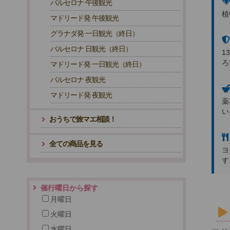
バルセロナ 午後観光
植
マドリード発 午後観光
グラナダ発 一日観光（終日）
バルセロナ 日観光（終日）
1
ろ
マドリード発 一日観光（終日）
バルセロナ 夜観光
マドリード発 夜観光
薬
い
おうちで旅マエ相談！
全ての商品を見る
ヨ
す
催行曜日から探す
月曜日
火曜日
水曜日