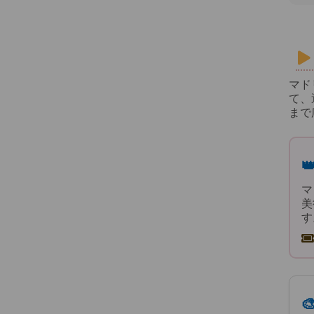
マド
て、
まで
マ
美
す