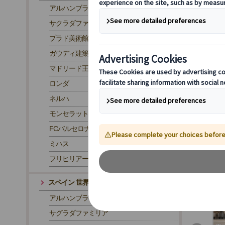
アルハンブラ宮殿
サクラダファミリア
プラド美術館
ガウディ建築
現地
王宮
マドリード王宮
宮や
ロンダ
付き
ネルハ
マ
日
モンセラット
プ
FCバルセロナ・カンプノウ スタジアム
ミハス
フリヒリアーナ
スペイン 世界遺産
アルハンブラ宮殿
サグラダファミリア