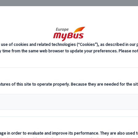
JP
ペイン 人気観光地 (8)
マドリード王宮 (2)
スペイン 人気観光地 
リード王宮観光ガイド｜見どころ・チケット・おすすめ日本語
は、スペイン王室ゆかりの壮麗な宮殿で、マドリー
リード王宮
物館、王室薬局、王室礼拝堂など、スペインの歴史と芸術を感
でも見学できますが、内部は広く、歴史背景を知らないと「豪
のマドリード旅行では、王宮の見どころを押さえながら、プラ
おすすめです。
で便利なのが、
です
日本語ガイド付きのマドリード王宮ツアー
せるため、短い滞在でも安心して観光できます。
ージでは、マドリード王宮の見どころ、チケット・所要時間、
付きツアーをご紹介します。