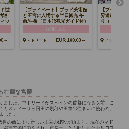
ード世
【プライベート】プラド美術館
【プライベー
館巡
と王宮に入場する半日観光 午
界遺産プラド
ティッ
前/午後（日本語観光ガイド付）
り（プラド・
用車付
セン）日本語
詳細を見る
詳
午前観光
00～
EUR 160.00～
マドリード
マドリード
る壮麗な宮殿
りました。マドリードがスペインの首都になる以前、こ
てカスティーリャ国王の別荘や王室の住まいに使われ、
ました。
ペ5世の命により新しい王宮の建設が始まり、現在のマド
、都市整備に力を入れ「市長王」とも呼ばれたカルロス