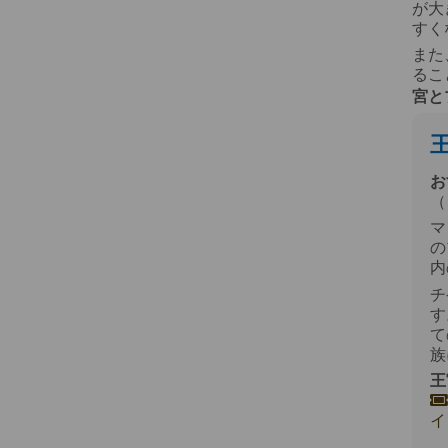
が大
すく
また
るこ
宮と
お
（
マ
の
内
チ
す
て
族
王
イ