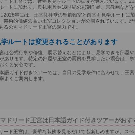
リード王宮では、近年も見学ルートの拡充が進んでいます。20
ルートに加わり、典礼用具や18世紀の彫刻作品、宗教画など
に2026年には、王室礼拝堂の聖遺物室と前室も見学ルートに
、芸術的価値の高い王室コレクションが公開されています。歴
あるのもマドリード王宮の魅力です。
見学ルートは変更されることがあります
宮は公式行事や修復、展示替えなどにより、見学できる部屋や
があります。特定の部屋や王室の厨房を見学したい場合は、事
おくと安心です。
本語ガイド付きツアーでは、当日の見学条件に合わせて、王宮
率よくご案内します。
マドリード王宮は日本語ガイド付きツアーがおす
リード王宮は、豪華な装飾を見るだけでも楽しめますが、スペ