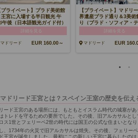
【プライベート】プラド美術館
【プライベート】マドリ
と王宮に入場する半日観光 午
界遺産プラド通り＆3美術
前/午後（日本語観光ガイド付）
り（プラド・ソフィア・
セン）日本語ガイド・専
詳細を見る
詳細を見る
午前観光
EUR 160.00～
EUR 160.
マドリード
マドリード
マドリード王宮とは？スペイン王室の歴史を伝え
リード王宮のある場所には、もともとイスラム時代の城塞があ
はトレドを守るための要所でした。その後、旧アルカサルとし
ロス1世とフェリーペ2世の時代には国王の公式な住まいとなり
し、1734年の火災で旧アルカサルは焼失。その後、フェリー
ド王宮が誕生しました。最初にこの新しい王宮に暮らしたのは