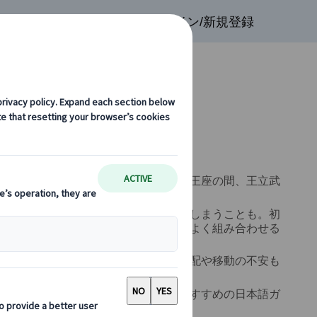
検索
お気に入り
ログイン/新規登録
マドリード王宮
ツアー
ド観光で外せない人気スポットです。王座の間、王立武
じられる見どころが多くあります。
華だった」という印象だけで終わってしまうことも。初
ド美術館など市内の人気観光地と効率よく組み合わせる
。王宮内部の解説に加え、チケット手配や移動の不安も
衛兵交代や展望台などの周辺情報、おすすめの日本語ガ