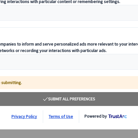
マドリードの本場フラメンコショー『トーレス・ベ
ルメハス』（ワンドリンク付）
マドリードで本場フラメンコを鑑賞！アーティストの質で
評判の高い老舗タブラオ「トーレス・ベルメハス」で、ス
ペイン伝統舞踊フラメンコをドリンク片手に楽しみましょ
う！
37.00 EUR
詳細を見る
毎日(12/24・25・31、タブラオ手配不可日を除く)
【ディナー、ドリンク付プラン】 約1時間30分
【ワンドリンク付プラン】 約1時間