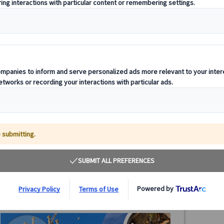
バルセロナ 世界遺産グエル公園＆バルセロナ旧市
【プラ
街ツアー （日本語観光ガイド付）
観光＋
専用車
バルセロナ観光で人気の「グエル公園」入場付きツアー！
ガウデ
旧市街散策と世界遺産の見どころをガイドが案内。安心し
公園、
て楽しめる街歩きとインスタ映えスポットで思い出作り
ー。日
を。
コ＆ラ
80.00 EUR
5.0
(2件)
詳細を見る
毎日
【
12/6
月～金曜日(5/25、6/24、9/11・24、10/12、12/8・
【フラ
ファミ
2時間
24・25・31、1/1・6、3/26・29およびグエル公園閉館
分(時
日)
最小催行人数：2名