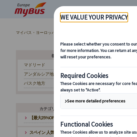
マイバス・ヨーロッパ
スペイン (54)
バルセロナ (29)
ス
都市から探す
マドリード
アンダルシア地方
ヨ
バスク地方
カテゴリ・テーマから探す
【最大25%OFF】夏旅応援キャンペーン
スペイン 人気観光地