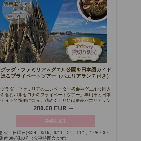
サグラダ・ファミリア＆グエル公園を日本語ガイド
と巡るプライベートツアー（パエリアランチ付き）
サグラダ・ファミリアのエレベーター搭乗やグエル公園入
場を含むバルセロナのプライベートツアー。専用車と日本
語ガイドで快適に観光。締めくくりには絶品パエリアラン
チを堪能！予約が難しいスポットもスムーズに訪問できま
280.00 EUR
す。
詳細を見る
火～日曜日(6/24、8/15、9/11・24、11/1、12/6・8・
約3時間30分（食事時間含まず）
25・26、1/6、およびサグラダ･ファミリア閉館日を除く)