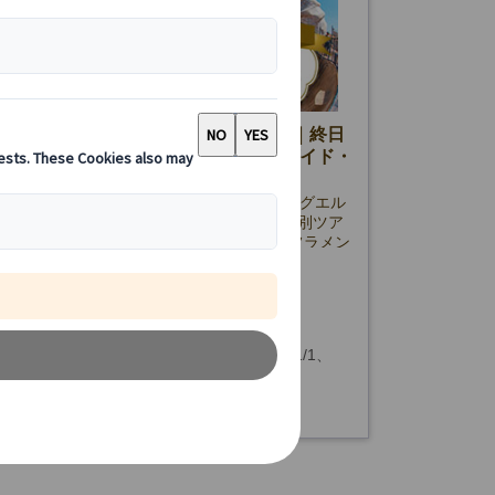
イベート】ガウディ建築4大作品制覇｜終日
フラメンコ夜景プランあり（日本語ガイド・
・ランチ付）
ィ没後100年記念。サグラダ・ファミリア、グエル
カサ・ミラ、カサ・バトリョを1日で巡る特別ツア
本語ガイド＆専用車で効率よく観光。夜はフラメン
イトアップ鑑賞付きプランも選択可能。
520.00 EUR
詳細を見る
(5/25、6/24、8/15、9/11・24、10/12、11/1、
終日観光プラン】8時間
・8・24・25・26・31、1/1・6、およびサグラダ・
メンコ・夜景観賞付きプラン】13時間～14時間30
リア閉館日)
期による)