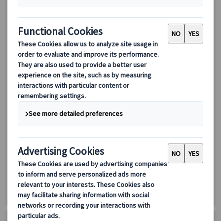
【プライベート】ガウディ建築4大作品制覇｜終日観光＋フラ
メンコ夜景プランあり（日本語ガイド・専用車・ランチ付）
ガウディ没後100年記念。サグラダ・ファミリア、グエル公園、カ
サ・ミラ、カサ・バトリョを1日で巡る特別ツアー。日本語ガイド
＆専用車で効率よく観光。夜はフラメンコ＆ライトアップ鑑賞付
きプランも選択可能。
520.00 EUR
詳細を見る
毎日(5/25、6/24、8/15、9/11・24、10/12、11/1、12/6・8・
【終日観光プラン】8時間
24・25・26・31、1/1・6、およびサグラダ・ファミリア閉館日)
【フラメンコ・夜景観賞付きプラン】13時間～14時間30分(時期
による)