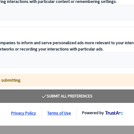
【プライベート】ガウディ建築4大作品制覇｜終日
世界遺
観光＋フラメンコ夜景プランあり（日本語ガイド・
き！日
専用車・ランチ付）
ガウディ没後100年記念。サグラダ・ファミリア、グエル
カサ・
公園、カサ・ミラ、カサ・バトリョを1日で巡る特別ツア
アー！
ー。日本語ガイド＆専用車で効率よく観光。夜はフラメン
ー終了
コ＆ライトアップ鑑賞付きプランも選択可能。
発着で
520.00 EUR
詳細を見る
毎日(5/25、6/24、8/15、9/11・24、10/12、11/1、
毎
【終日観光プラン】8時間
3
12/6・8・24・25・26・31、1/1・6、およびサグラダ・
【フラメンコ・夜景観賞付きプラン】13時間～14時間30
ファミリア閉館日)
分(時期による)