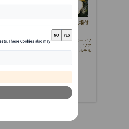
産カサ・バトリョまたは カサ・ミラ入場付
本語ガイド同行のプライベートツアー
ミラまたはカサ・バトリョ入場付きプライベートツ
バルセロナの世界遺産を日本語ガイドと巡り、ツア
までの時間でショッピングやグルメも満喫。ホテル
安心、初めての方にも最適です！
125.00 EUR
詳細を見る
日(入場箇所閉館日を除く）
時間