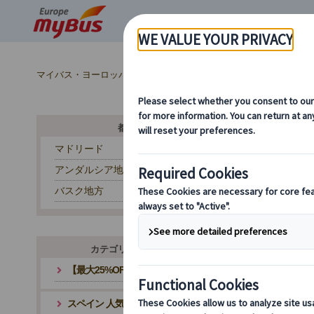
マイバス・ヨーロッパ
スペイン (54)
バルセロナ (29)
ス
都市から探す
マドリード
アンダルシア地方
バスク地方
カテゴリ・テーマから探す
【最大25%OFF】夏旅応援キャンペーン
スペイン 人気観光地