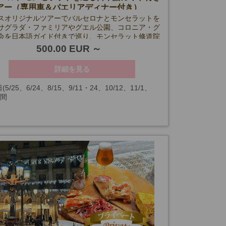
アー（専用車＆パエリアディナー付き）
スオリジナルツアーでバルセロナとモンセラットを
サグラダ・ファミリアやグエル公園、コロニア・グ
会を日本語ガイド付きで巡り、モンセラット修道院
を訪問。締めくくりには本場のシーフードパエリア
500.00 EUR
ーを堪能！
詳細を見る
(5/25、6/24、8/15、9/11・24、10/12、11/1、
時間
・8・24・25・26・31、1/1・6、および見学箇所の
、天候の都合により催行できない場合を除く)