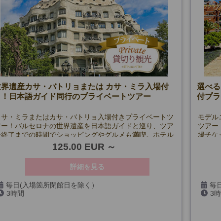
世界遺産カサ・バトリョまたは カサ・ミラ入場付
選べる
き！日本語ガイド同行のプライベートツアー
付プラ
カサ・ミラまたはカサ・バトリョ入場付きプライベートツ
モデル
アー！バルセロナの世界遺産を日本語ガイドと巡り、ツア
ツアー
ー終了までの時間でショッピングやグルメも満喫。ホテル
場チケ
発着で安心、初めての方にも最適です！
125.00 EUR
詳細を見る
毎日(入場箇所閉館日を除く）
毎
3時間
3
クロー
*注意