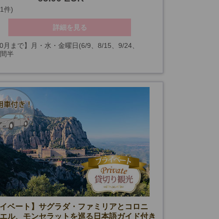
(1件)
詳細を見る
0月まで】月・水・金曜日(6/9、8/15、9/24、
時間半
・24・26・31を除く)
～】月～土曜日(12/8・24・25・26・31、1/1・
26・29を除く)
確定日
イベート】サグラダ・ファミリアとコロニ
エル、モンセラットを巡る日本語ガイド付き