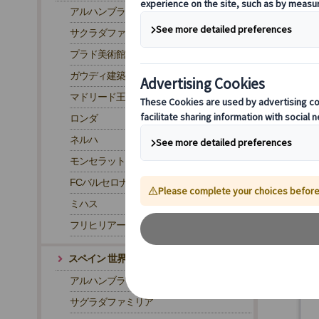
アルハンブラ宮殿
サクラダファミリア
プラド美術館
ガウディ建築
マドリード王宮
ロンダ
ネルハ
モンセラット
FCバルセロナ・カンプノウ スタジアム
ミハス
フリヒリアーナ
スペイン 世界遺産
2
アルハンブラ宮殿
サグラダファミリア