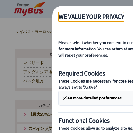
マイバス・ヨーロッパ
スペイン (54)
バルセロナ (29)
ス
都市から探す
マドリード
アンダルシア地方
ヨ
バスク地方
カテゴリ・テーマから探す
【最大25%OFF】夏旅応援キャンペーン
スペイン 人気観光地