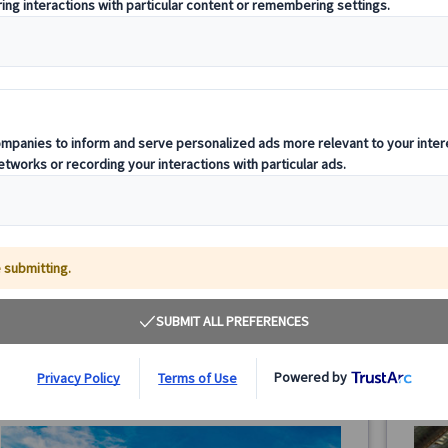
サグラダ・ファミリア入場＋塔エレベーター｜サ
バルセ
ン・パウ病院＆ガウディ通り散策付き 日本語ガイ
街ツア
ドツアー（午前/午後）
サグラダ・ファミリア入場確約・事前予約済み、日本語ガ
バルセ
イド付きツアー。サン・パウ病院やガウディ通りの外観散
旧市街
策も含まれる午前/午後プラン。塔のエレベーターで受難
て楽し
の塔へ登り、バルセロナの街並みを一望。逆さサグラダの
を。
100.00 EUR
75.00 EUR
フォトスポットや地下博物館も楽しめます。
5.0
4.9
(16件)
詳細を見る
月～
🔴
【午前プラン】
月～金曜日
2
24・2
3時間
8/8・9・15・16・22・23、9/12・13・19・20・26・
日)
7、10/10・11・17・18、12/27、1/2・3
(9/11、10/12、12/8・24・25、1/6、およびサグラダ・フ
最
ァミリア閉館日を除く)