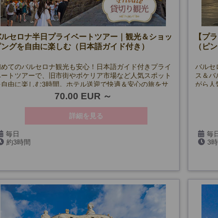
バルセロナ半日プライベートツアー｜観光＆ショッ
【プラ
ピングを自由に楽しむ（日本語ガイド付き）
（ピン
初めてのバルセロナ観光も安心！日本語ガイド付きプライ
バルセ
ベートツアーで、旧市街やボケリア市場など人気スポット
ス＆バ
を自由に楽しむ3時間。ホテル送迎で快適＆安心の旅をサ
がら人
ポート！
光後は
70.00 EUR
です。
詳細を見る
毎日
毎日
約3時間
3