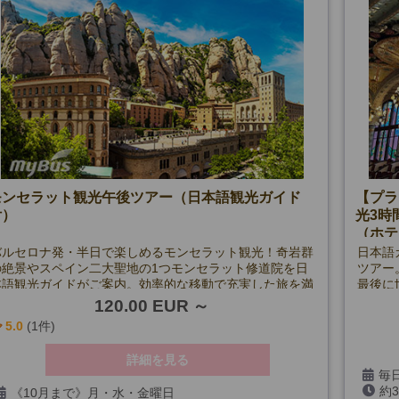

【限定追加催行日プラン】
8/12

【午後プラン】
8/23
最小催行人数：1名
モンセラット観光午後ツアー（日本語観光ガイド
【プラ
付）
光3時
（ホテ
バルセロナ発・半日で楽しめるモンセラット観光！奇岩群
日本語
の絶景やスペイン二大聖地の1つモンセラット修道院を日
ツアー
本語観光ガイドがご案内。効率的な移動で充実した旅を満
最後に
喫！
付きプ
120.00 EUR
5.0
(1件)
詳細を見る
毎日
約
1/6
《10月まで》月・水・金曜日