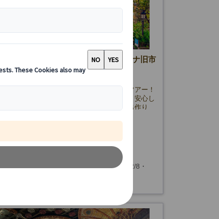
ロナ 世界遺産グエル公園＆バルセロナ旧市
ー （日本語観光ガイド付）
ロナ観光で人気の「グエル公園」入場付きツアー！
散策と世界遺産の見どころをガイドが案内。安心し
める街歩きとインスタ映えスポットで思い出作り
80.00 EUR
(2件)
詳細を見る
金曜日(5/25、6/24、9/11・24、10/12、12/8・
時間
5・31、1/1・6、3/26・29およびグエル公園閉館
小催行人数：2名