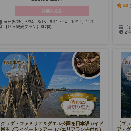
5.0
詳細を見る
毎日(5/25、6/24、8/15、9/11・24、10/12、11/1、
【終日観光プラン】8時間
12/6・8・24・25・26・31、1/1・6、およびサグラダ・
【1
【フラメンコ・夜景観賞付きプラン】13時間～14時間30
ファミリア閉館日)
2
12/8
分(時期による)
【11月
6、3/
催行
サグラダ・ファミリア＆グエル公園を日本語ガイド
【プラ
と巡るプライベートツアー（パエリアランチ付き）
ア・グ