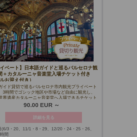
イベート】日本語ガイドと巡るバルセロナ観
間＋カタルーニャ音楽堂入場チケット付き
ルお迎え付き）
ガイド貸切で巡るバルセロナ市内観光プライベート
。3時間でゴシック地区や市場など自由に観光し、
世界遺産カタルーニャ音楽堂へ入場できるチケット
ランです。ホテルお迎え付きで安心。
90.00 EUR
詳細を見る
(6/3・20、11/1・8・29、12/20・24・25・26、
3時間
、入場箇所閉館日を除く)