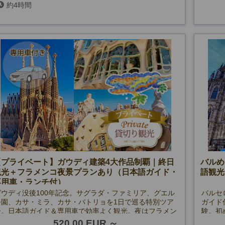
約4時間
(5/25、6/24、9/11、10/12及び天候の都合により催行で
きない場合を除く)
《11月～》※空席カレンダーをご覧ください
最小催行人数：
《10月まで》6名様
《11月～》4名様
催行確定
【プライベート】ガウディ建築4大作品制覇｜終日
バルめ
観光＋フラメンコ夜景プランあり（日本語ガイド・
語観光
専用車・ランチ付）
ガウディ没後100年記念。サグラダ・ファミリア、グエル
バルセ
公園、カサ・ミラ、カサ・バトリョを1日で巡る特別ツア
ガイド
ー。日本語ガイド＆専用車で効率よく観光。夜はフラメン
験。初
コ＆ライトアップ鑑賞付きプランも選択可能。
す。
520.00 EUR