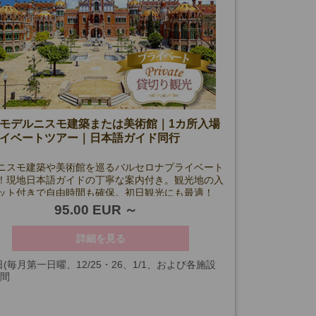
モデルニスモ建築または美術館｜1カ所入場
イベートツアー｜日本語ガイド同行
ニスモ建築や美術館を巡るバルセロナプライベート
！現地日本語ガイドの丁寧な案内付き。観光地の入
ット付きで自由時間も確保。初日観光にも最適！
95.00 EUR
詳細を見る
日(毎月第一日曜、12/25・26、1/1、および各施設
時間
ズ日を除く
事項欄の各施設クローズ日参照)