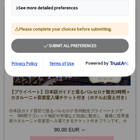
最小催行人数：
《10月まで》6名様
《11月～》4名様
催行確定
【プライベート】日本語ガイドと巡るバルセロナ観光3時間＋
カタルーニャ音楽堂入場チケット付き（ホテルお迎え付き）
日本語ガイド貸切で巡るバルセロナ市内観光プライベートツア
ー。3時間でゴシック地区や市場など自由に観光し、最後に世界遺
産カタルーニャ音楽堂へ入場できるチケット付きプランです。ホ
テルお迎え付きで安心。
90.00 EUR