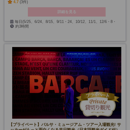
4.7
(3件)
詳細を見る
毎日(5/25、6/24、8/15、9/11・24、10/12、11/1、12/6・8・
約3時間
25、1/6、およびサグラダ･ファミリア閉館日を除く)
【プライベート】バルサ・ミュージアム・ツアー入場観光! サ
ッカーがもっと面白くなる半日観光（日本語観光ガイド付）