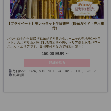
【プライベート】モンセラット半日観光（観光ガイド・専用車
付）
バルセロナから日帰り観光ができるカタルーニャの聖地モンセラ
ット。のこぎり山と呼ばれる奇岩群や黒いマリア像もあるパワー
スポットエリアです。専用車付きなので移動も楽々！
150.00 EUR
詳細を見る
毎日(5/25、6/24、8/15、9/11・24、10/12、11/1、12/6・8・
約4時間
24・25・26・31,1/1・6、3/26・29、および見学箇所の閉館日、
天候の都合により催行できない場合を除く)