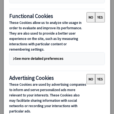
モンセラット観光午後ツアー（日本語観光ガイド付）
バルセロナ発・半日で楽しめるモンセラット観光！奇岩群の絶景
やスペイン二大聖地の1つモンセラット修道院を日本語観光ガイド
がご案内。効率的な移動で充実した旅を満喫！
120.00 EUR
5.0
(1件)
詳細を見る
《10月まで》月・水・金曜日
約4時間
(5/25、6/24、9/11、10/12及び天候の都合により催行できない場
合を除く)
《11月～》※空席カレンダーをご覧ください