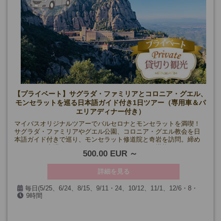
【プライベート】サグラダ・ファミリアとコロニア・グエル、
モンセラットを巡る日本語ガイド付き1日ツアー（専用車＆パ
エリアディナー付き）
マイバスオリジナルツアーでバルセロナとモンセラットを満喫！
サグラダ・ファミリアやグエル公園、コロニア・グエル教会を日
本語ガイド付きで巡り、モンセラット修道院と奇岩を訪問。締め
くくりには本場のシーフードパエリアディナーを堪能！
500.00 EUR
詳細を見る
毎日(5/25、6/24、8/15、9/11・24、10/12、11/1、12/6・8・
9時間
24・25・26・31、1/1・6、および見学箇所の閉館日、天候の都合
により催行できない場合を除く)