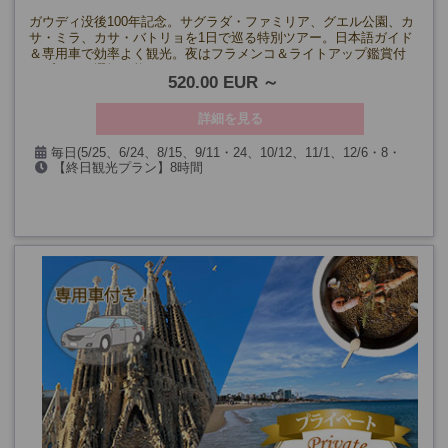
ガウディ没後100年記念。サグラダ・ファミリア、グエル公園、カ
サ・ミラ、カサ・バトリョを1日で巡る特別ツアー。日本語ガイド
＆専用車で効率よく観光。夜はフラメンコ＆ライトアップ鑑賞付
きプランも選択可能。
520.00 EUR
詳細を見る
毎日(5/25、6/24、8/15、9/11・24、10/12、11/1、12/6・8・
【終日観光プラン】8時間
24・25・26・31、1/1・6、およびサグラダ・ファミリア閉館日)
【フラメンコ・夜景観賞付きプラン】13時間～14時間30分(時期
による)