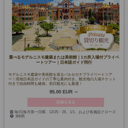
選べるモデルニスモ建築または美術館｜1カ所入場付プライベ
ートツアー｜日本語ガイド同行
モデルニスモ建築や美術館を巡るバルセロナプライベートツア
ー！現地日本語ガイドの丁寧な案内付き。観光地の入場チケット
付きで自由時間も確保。初日観光にも最適！
95.00 EUR
詳細を見る
毎日(毎月第一日曜、12/25・26、1/1、および各施設クローズ
3時間
日を除く
*注意事項欄の各施設クローズ日参照)