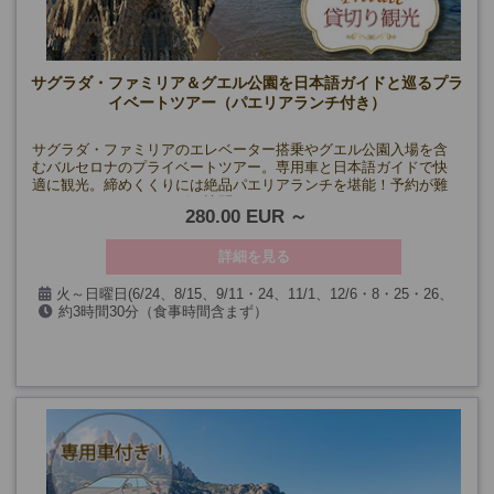
サグラダ・ファミリア＆グエル公園を日本語ガイドと巡るプラ
イベートツアー（パエリアランチ付き）
サグラダ・ファミリアのエレベーター搭乗やグエル公園入場を含
むバルセロナのプライベートツアー。専用車と日本語ガイドで快
適に観光。締めくくりには絶品パエリアランチを堪能！予約が難
しいスポットもスムーズに訪問できます。
280.00 EUR
詳細を見る
火～日曜日(6/24、8/15、9/11・24、11/1、12/6・8・25・26、
約3時間30分（食事時間含まず）
1/6、およびサグラダ･ファミリア閉館日を除く)