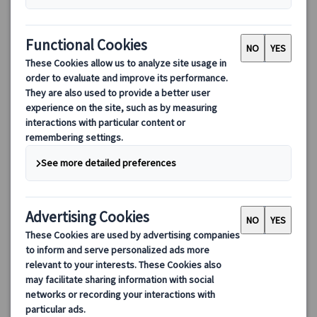
【プライベートツアー】ベルリン半日/1日観光（日本語ガイ
ド・公共交通機関1日乗車券付き）
ベルリンの壁を巡るプライベート観光ツアー。日本語ガイド貸切
でチェックポイント・チャーリーなど歴史スポットを効率よく観
光。ホテル発着＆公共交通機関1日乗車券付きで安心のベルリン市
内観光です。
55.00 EUR
詳細を見る
月～金曜日(5/14・25、6/4、12/24・25・31、1/1、3/26・29を
【午前/午後】3時間 【1日】7時間
除く)