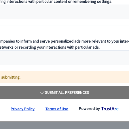
【チューリッヒ発】ティトリス山日帰りツアー｜ロ
【チュ
ーテア回転ケーブルカーで行く氷河体験＆ルツェル
ー｜ア
ン散策｜英語ガイド
英語ガ
チューリッヒ発のティトリス山日帰り観光ツアー。ローテ
チュー
ア回転ケーブルカーで氷河体験、クリフウォークやアイス
ー・エ
フライヤーも楽しめる。ルツェルン旧市街散策付き、英
レッチ
語・スペイン語ガイド同行。
スフィ
180.00 CHF
心。
詳細を見る
毎日
毎
約10～11時間
約