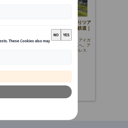
ーリッヒ発】ユングフラウヨッホ日帰りツア
イガー・エクスプレス＆ユングフラウ鉄道｜
イド
リッヒ発ユングフラウヨッホ日帰りツアー。アイガ
クスプレスや登山鉄道でヨーロッパ最高地点へ。ア
氷河、アルパインセンセーション、アイスパレス、
ンクス展望台を自由に散策。英語ガイド同行で安
290.00 CHF
詳細を見る
日
12時間