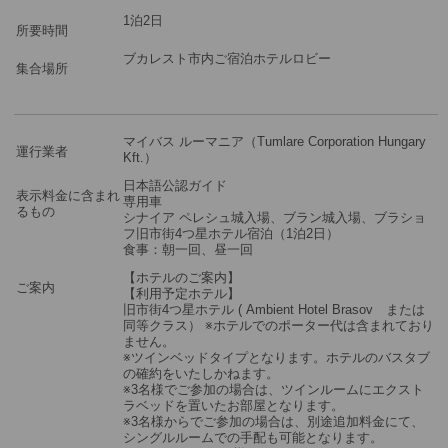
※料金：大人・子供2歳以上共通
1泊2日
所要時間
ブカレスト市内ご宿泊ホテルロビー
集合場所
マイバス ルーマニア（Tumlare Corporation Hungary
運行業者
Kft.）
日本語公認ガイド
表示料金に含まれ
専用車
るもの
シナイア ペレシュ城入場、ブラン城入場、ブラショ
フ旧市街4つ星ホテル宿泊（1泊2日）
食事：朝一回、昼一回
【ホテルのご案内】
ご案内
【利用予定ホテル】
旧市街4つ星ホテル ( Ambient Hotel Brasov または
同等クラス） ※ホテルでのポーター代は含まれており
ません。
※ツインベッドタイプとなります。ホテルのバスタブ
の確約をいたしかねます。
※3名様でご参加の場合は、ツインルームにエクスト
ラベッドを置いたお部屋となります。
※3名様からでご参加の場合は、別途追加料金にて、
シングルルームでの手配も可能となります。