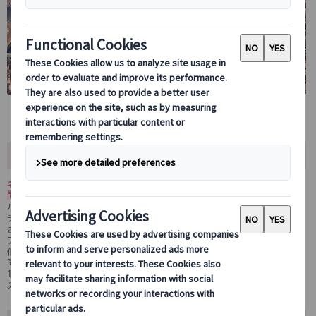
ツアー内容
名城と伝説を巡る贅沢体験――ブラショフ・シナイア＆ドラキュラ城2日
間ツアー
ルーマニアで最も美しい街と称されるブラショフ観光に加え、「カルパ
チアの真珠」シナイアでは華麗なペレシュ城を入場見学。
さらに翌日は、ドラキュラ伯爵で有名なブラン城も訪れる充実の周遊ツ
アーです。
個人ではアクセスが難しい人気スポットも、専用車＆日本語公認ガイド
同行で安心・快適にご案内。
1日目の昼食時には、ご希望によりフランス産シャンパンの試飲もお楽し
みいただけます。