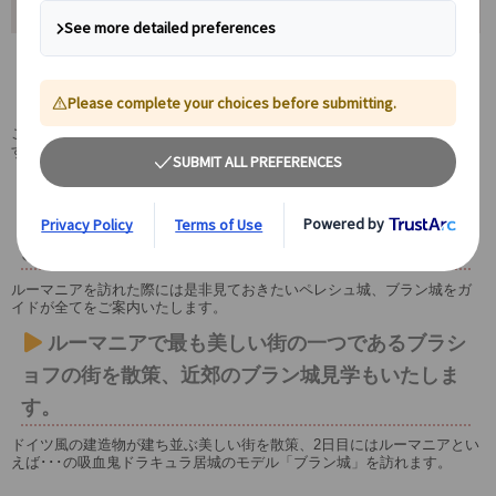
ツアーポイント
日本語公認ガイドと専用車にてブカレストから
送迎・観光いたします。
ご宿泊のホテルからホテルまでの送迎付き、安心の日本語ガイドが旅の
すべてをご案内いたします。
「カルパチアの真珠」と謳われる四季折々の自
然が美しいシナイアで荘厳なペレシュ城に入場、
お昼はルーマニア料理をご堪能ください。
ルーマニアを訪れた際には是非見ておきたいペレシュ城、ブラン城をガ
イドが全てをご案内いたします。
ルーマニアで最も美しい街の一つであるブラシ
ョフの街を散策、近郊のブラン城見学もいたしま
す。
ドイツ風の建造物が建ち並ぶ美しい街を散策、2日目にはルーマニアとい
えば･･･の吸血鬼ドラキュラ居城のモデル「ブラン城」を訪れます。