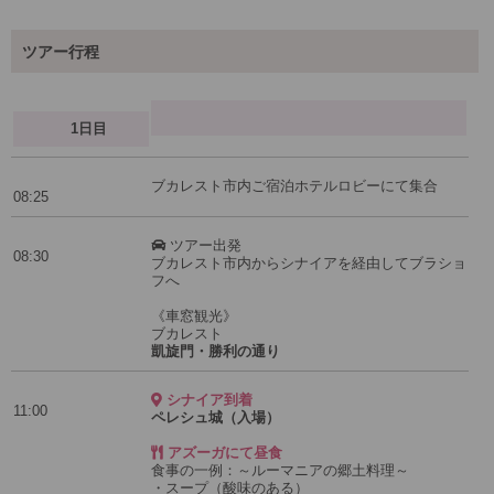
ツアー行程
1日目
ブカレスト市内ご宿泊ホテルロビーにて集合
08:25
ツアー出発
08:30
ブカレスト市内からシナイアを経由してブラショ
フへ
《車窓観光》
ブカレスト
凱旋門・勝利の通り
シナイア到着
11:00
ペレシュ城（入場）
アズーガにて昼食
食事の一例：～ルーマニアの郷土料理～
・スープ（酸味のある）