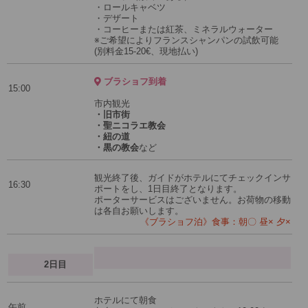
・ロールキャベツ
・デザート
・コーヒーまたは紅茶、ミネラルウォーター
※ご希望によりフランスシャンパンの試飲可能
(別料金15-20€、現地払い)
ブラショフ到着
15:00
市内観光
・旧市街
・聖ニコラエ教会
・紐の道
・黒の教会
など
観光終了後、ガイドがホテルにてチェックインサ
16:30
ポートをし、1日目終了となります。
ポーターサービスはございません。お荷物の移動
は各自お願いします。
《ブラショフ泊》食事：朝〇 昼× 夕×
2日目
ホテルにて朝食
午前