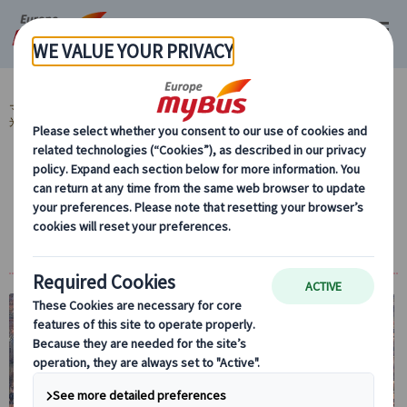
マイバス・ヨーロッパ
ルーマニア (5)
ブカレスト (5)
ルーマニア地方観
光 (2)
中世の古都ブラショフとドラキュラのモデル
ブラン城を訪れる２日間（専用車、日本語公
認ガイド付）