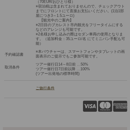
（70EUR/おひとり様）
※宿泊税は含まれておりませんので、チェックアウト
までにフロントにて直接お支払いください。(1泊1部
屋につき3～1.5ユーロ)
【観光中のご案内】
※2日目のブカレスト市内観光をフリータイムにする
などのアレンジも可能です。
※2名様お申し込みの際はセダン車両の使用となりま
す。（追加料金：35ユーロ/名 にてミニバン手配も可
能）
※本バウチャーは、スマートフォンやタブレットの画
予約確認書
面表示のご提示でもご参加可能です。
ツアー催行日14～8日前 …50%
取消条件
ツアー催行日7日前以降 …100%
(ツアー出発地の標準時間)
ご旅行条件