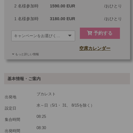
2 名様参加時
1590.00 EUR
おひとり
1 名様参加時
3180.00 EUR
おひとり
予約する
空席カレンダー
もっと詳しい情報
追加料金
基本情報・ご案内
ご参加可能な年齢
0 歳以上
その他
ブカレスト
出発地
最少催行人数
2
水～日（5/1・ 31、 8/15を除く）
設定日
ツアーコード
MBX3
08:25
集合時間
08:30
出発時間