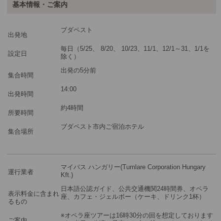
基本情報・ご案内
最少催行人数
1
ブダペスト
ツアーコード
MBH15
出発地
毎日（5/25、 8/20、 10/23、11/1、12/1～31、1/1を
設定日
除く）
※料金：大人・子供2歳以上共通
出発の5分前
集合時間
14:00
出発時間
約4時間
所要時間
ブダペスト市内ご宿泊ホテル
集合場所
マイバス ハンガリー(Tumlare Corporation Hungary
運行業者
Kft.)
日本語公認ガイド、公共交通機関24時間券、オペラ
表示料金に含まれ
座、カフェ・ジェルボー（ケーキ、ドリンク1杯）
るもの
※オペラ座ツアーは16時30分の回を想定しております
ご案内