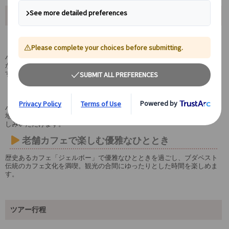
ツアーポイント
エリザベートゆかりの物語に触れる
ハプスブルク皇妃エリザベートの時代背景や逸話を、日本語公認ガイド
が分かりやすく解説。歴史を“物語”として楽しめる文化体験型ツアーで
す。
オペラ座見学＆世界遺産の地下鉄1号線乗車
ハンガリー国立歌劇場の豪華絢爛な内装を見学し、ヨーロッパ最古級の
地下鉄で移動。観光と移動が一体となった特別なブダペスト体験をお楽
しみいただけます。
老舗カフェで楽しむ優雅なひととき
歴史あるカフェ「ジェルボー」で優雅なひとときを過ごし、ブダペスト
伝統のカフェ文化を満喫。観光の合間にゆったりとした時間を楽しめま
す。
ツアー行程