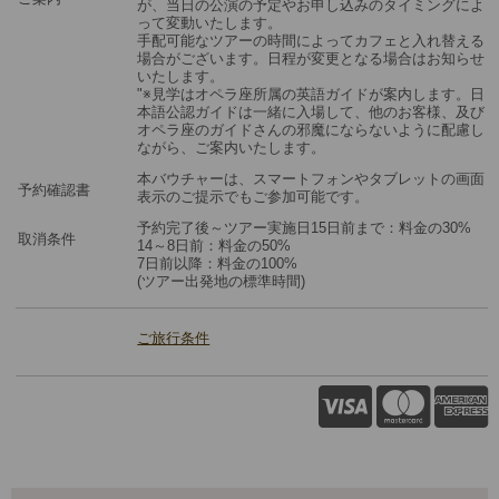
が、当日の公演の予定やお申し込みのタイミングによ
って変動いたします。
手配可能なツアーの時間によってカフェと入れ替える
場合がございます。日程が変更となる場合はお知らせ
いたします。
"※見学はオペラ座所属の英語ガイドが案内します。日
本語公認ガイドは一緒に入場して、他のお客様、及び
オペラ座のガイドさんの邪魔にならないように配慮し
ながら、ご案内いたします。
本バウチャーは、スマートフォンやタブレットの画面
予約確認書
表示のご提示でもご参加可能です。
予約完了後～ツアー実施日15日前まで：料金の30%
取消条件
14～8日前：料金の50%
7日前以降：料金の100%
(ツアー出発地の標準時間)
ご旅行条件