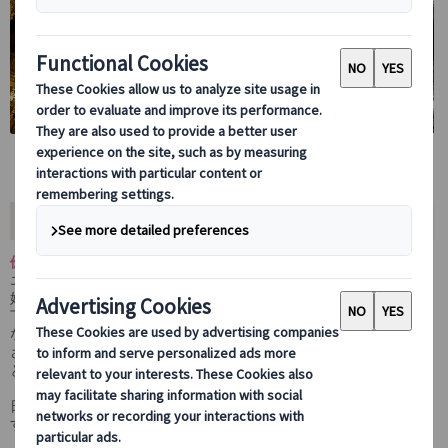
ツアー内容
優雅な歴史と芸術を巡る――ブダペスト文化体験ツアー
エリザベートが通った老舗カフェ「ジェルボー」でのひとときから
始まり、ヨーロッパ大陸最古の地下鉄のひとつである世界遺産の地
下鉄1号線で街の日常と歴史を体感。移動そのものも特別な体験と
なります。
さらにハンガリー国立歌劇場（オペラ座）を訪れ、その美しい内装
と歴史をご案内。華やかな時代の面影を感じながら、エリザベート
（シシィ）が愛した芸術と文化に触れる充実プラン。
日本語公認ガイドが同行し、歴史や逸話を交えながらご案内しま
す。初めてのブダペスト観光にも最適なツアーです。