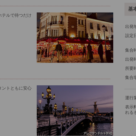
基
ホテルで待つだけ
出発
設定
集合
出発
所要
集合
タントともに安心
運行
表示
れる