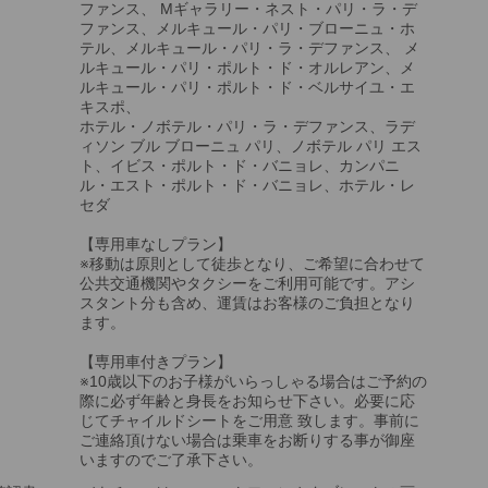
ファンス、 Mギャラリー・ネスト・パリ・ラ・デ
ファンス、メルキュール・パリ・ブローニュ・ホ
テル、メルキュール・パリ・ラ・デファンス、 メ
ルキュール・パリ・ポルト・ド・オルレアン、メ
ルキュール・パリ・ポルト・ド・ベルサイユ・エ
キスポ、
ホテル・ノボテル・パリ・ラ・デファンス、ラデ
ィソン ブル ブローニュ パリ、ノボテル パリ エス
ト、イビス・ポルト・ド・バニョレ、カンパニ
ル・エスト・ポルト・ド・バニョレ、ホテル・レ
セダ
【専用車なしプラン】
※移動は原則として徒歩となり、ご希望に合わせて
公共交通機関やタクシーをご利用可能です。アシ
スタント分も含め、運賃はお客様のご負担となり
ます。
【専用車付きプラン】
※10歳以下のお子様がいらっしゃる場合はご予約の
際に必ず年齢と身長をお知らせ下さい。必要に応
じてチャイルドシートをご用意 致します。事前に
ご連絡頂けない場合は乗車をお断りする事が御座
いますのでご了承下さい。