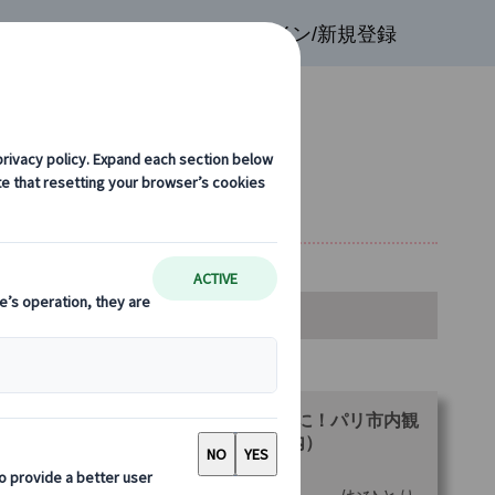
検索
お気に入り
ログイン/新規登録
光(専用車プランあり)
金・空席カレンダー・お申込み
ランをお選びください。
【公共交通機関など利用】自由気ままに！パリ市内観
・ナイト（日本語プライベート観光案内）