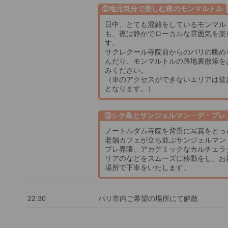
②地元気分で楽しむ夜のモンマルトル
日中、とても混雑をしているモンマル
も、夜は静かでローカルな雰囲気を楽
す。
サクレクール寺院前からのパリの眺め
んだり、モンマルトルの路地裏散策を
みください。
（車のアクセスができないエリアは徒
となります。）
③シテ島とサンジェルマン・デ・プレ
ェラタン
ノートルダム寺院を背景に写真をとっ
老舗カフェが立ち並ぶサンジェルマン
プレ界隈、アカデミックなカルチェラ
リアのなどをスムーズに移動をし、お
場所で下車をいたします。
22:30
パリ市内ご希望の場所にて解散