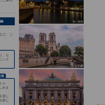
🌇
ーなど、ご
り、セ
ニック
散策
トル
しめま
を楽し
お楽し