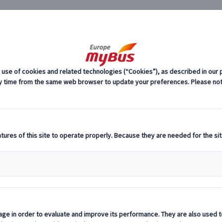
JP
)
パリ市内観光 (17)
！日本語アシスタントと巡るプライベート観
料
プ
光