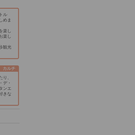
トル
しめま
を楽し
お楽し
歩観光
、カルチ
たり、
・デ・
タンエ
好きな