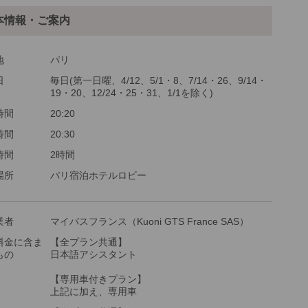
本情報・ご案内
最少催行人数
1
ツアーコード
MGP2NC
地
パリ
日
毎日(第一日曜、4/12、5/1・8、7/14・26、9/14・
19・20、12/24・25・31、1/1を除く)
時間
20:20
時間
20:30
時間
2時間
場所
パリ宿泊ホテルロビー
業者
マイバスフランス（Kuoni GTS France SAS）
料金に含ま
【全プラン共通】
もの
日本語アシスタント
【専用車付きプラン】
上記に加え、専用車