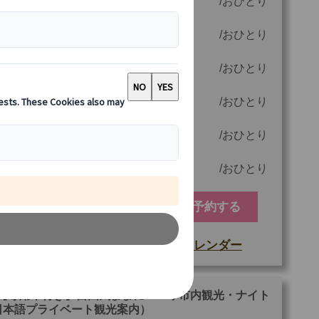
6 名様参加時
80.00 EUR
おひとり
5 名様参加時
96.00 EUR
おひとり
4 名様参加時
110.00 EUR
おひとり
3 名様参加時
148.00 EUR
おひとり
2 名様参加時
218.00 EUR
おひとり
1 名様参加時
420.00 EUR
おひとり
予約する
空席カレンダー
もっと詳しい情報
他
ご参加可能な年齢
0 歳以上
【専用車付き】自由気ままに！パリ市内観光・ナイト
日本語プライベート観光案内）
最少催行人数
1