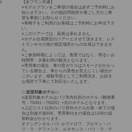
内
【全プラン共通】
※モデルプランをご希望の場合は必ずご予約時にお
知らせ下さい。その他訪問箇所や過ごし方のご希
望を事前にお知らせください。
※車椅子をご利用のお客様はご予約時にお申出下さ
い。
※このツアーでは、延長は承れません。
※ホテル出発限定のツアーとさせて頂きます。レス
トランやその他の指定場所からの出発はできませ
ん。
※ご参加時期によっては、夜景ではなく、明るいお
時間帯・夕暮れ時の観光となります。
※専用車の場合、車の窓ガラスはスモークがかかっ
ている都合上、車からの景色が見えにくい場合が
ございます。移動手段としてご利用頂き、お好き
な場所で下車にて対応をいたします。
:::送迎対象ホテル:::
※送迎対象ホテルはパリ市内住所のホテル（郵便番
号：75001～75020）+次のホテルとなります。
※上記リスト以外のパリ郊外ホテル出発・終了の場
合は別途片道65€、専用車付きの場合は115€の追
加料金がかかります。
オクシデンタル パリ ルヴァロワ、プルマン・パ
リ・ラ・デファンス、ルネサンス・パリ・ラ・デ