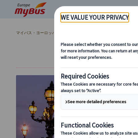
マイバス・ヨーロッパ
フランス (67)
パリ (67)
パリ観光 (30
夜のパリを自由に散策