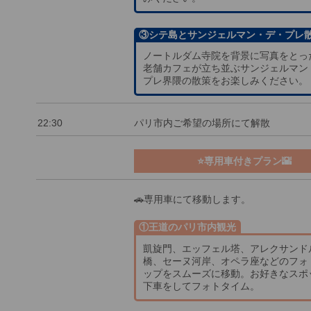
③シテ島とサンジェルマン・デ・プレ
ノートルダム寺院を背景に写真をとっ
老舗カフェが立ち並ぶサンジェルマン
プレ界隈の散策をお楽しみください。
22:30
パリ市内ご希望の場所にて解散
⭐専用車付きプラン🌇
🚗専用車にて移動します。
①王道のパリ市内観光
凱旋門、エッフェル塔、アレクサンド
橋、セーヌ河岸、オペラ座などのフォ
ップをスムーズに移動。お好きなスポ
下車をしてフォトタイム。