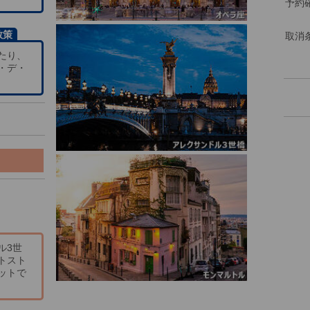
予約
散策
取消
たり、
・デ・
ル3世
トスト
ットで