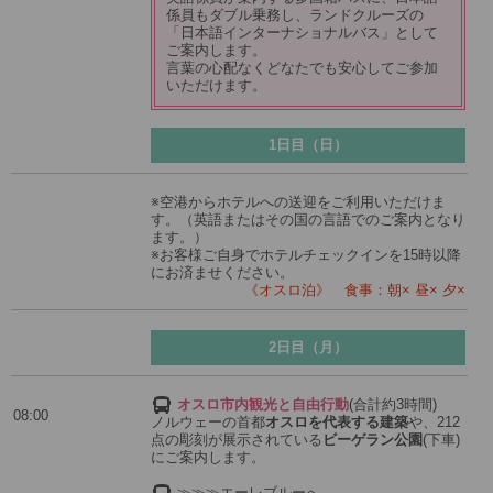
係員もダブル乗務し、ランドクルーズの
「日本語インターナショナルバス」として
ご案内します。
言葉の心配なくどなたでも安心してご参加
いただけます。
1日目（日）
※空港からホテルへの送迎をご利用いただけま
す。（英語またはその国の言語でのご案内となり
ます。）
※お客様ご自身でホテルチェックインを15時以降
にお済ませください。
《オスロ泊》 食事：朝× 昼× 夕×
2日目（月）
オスロ市内観光と自由行動
(合計約3時間)
08:00
ノルウェーの首都
オスロを代表する建築
や、212
点の彫刻が展示されている
ビーゲラン公園
(下車)
にご案内します。
≫≫≫エーレブルーへ