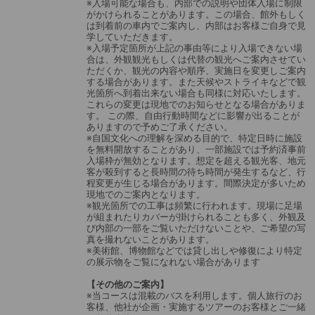
※入場可能な場合も、内部での説明や団体入場に制限
がかけられることがあります。この場合、館外もしく
は到着前の車内でご案内し、内部はお客様ご自身で見
学していただきます。
※入場予定箇所が上記の事由等により入場できない場
合は、外観観光もしくは代替の観光へご案内させてい
ただくか、観光の内容や順序、実施日を変更しご案内
する場合があります。また天候やストライキなどで観
光箇所へ到着出来ない場合も同様に対応いたします。
これらの変更は現地でのお知らせとなる場合がありま
す。 この際、自由行動時間などに影響が出ることが
ありますので予めご了承ください。
※自国文化への理解を深める目的で、特定日時に施設
を無料開放することがあり、一部施設では予約済事前
入場枠が無効となります。想定を超える観光客、地元
客が殺到すると長時間の待ち時間が発生するなど、行
程変更が生じる場合があります。間際決定が多いため
現地でのご案内となります。
※観光箇所での工事は頻繁に行われます。現場に足場
が組まれたりカバーが掛けられることも多く、外観及
び内部の一部をご覧いただけないことや、ご希望の写
真を撮れないことがあります。
※美術館、博物館などでは貸し出しや修復により特定
の展示物をご覧になれない場合があります
【その他のご案内】
※当コースは混載のバスを利用します。個人旅行のお
客様、他社が企画・実施するツアーのお客様とご一緒