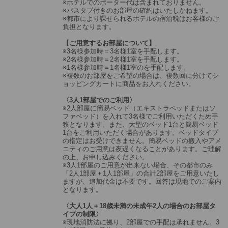
※ホテルでのポーター代は含まれておりません。
※バスタブ付きのお部屋の確約はいたしかねます。
※都市により課せられるホテルの宿泊税はお客様のご
負担となります。
【ご用意するお部屋について】
※3名様参加時＝3名様1室を手配します。
※2名様参加時＝2名様1室を手配します。
※1名様参加時＝1名様1室のを手配します。
※複数のお部屋をご希望の場合は、複数回に分けてシ
ョッピングカートに商品をお入れください。
〈3人1部屋でのご利用〉
※2人部屋に簡易ベッド（エキストラベッドまたはソ
ファベッド）を入れて3名様でご利用いただくため手
狭となります。また、大型のベッド1台と簡易ベッド
1台をご利用いただく場合があります。ベッドタイプ
の指定はお受けできません。簡易ベッドの搬入やアメ
ニティのご用意は夜遅くなることがあります。ご理解
の上、お申し込みください。
※3人1部屋のご用意が出来ない場合、その都市のみ
「2人1部屋＋1人1部屋」の合計2部屋をご用意いたし
ますが、追加代金は不要です。回答は現地でのご案内
となります。
〈大人1人＋18歳未満の未成年2人の場合のお部屋タ
イプの制限〉
※現地消防法に拠り、2部屋での手配は承れません。3