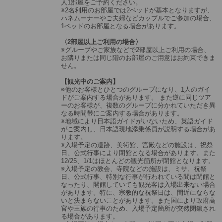
人1部屋をご予約ください。
※2名利用のお部屋では2ベッドが基本となりますが、
ハネムーナーやご夫婦などカップルでご参加の場合、
1ベッドのお部屋となる場合があります。
〈2部屋以上ご利用の場合〉
※グループやご家族などで2部屋以上ご利用の場合、
お隣りまたは同じ階のお部屋のご用意はお約束できま
せん。
【観光中のご案内】
※他のお客様とひとつのグループになり、1人のガイ
ドがご案内する場合があります。 また逆に同じツア
ーのお客様が、複数のグループに分かれていただき異
なる時間帯にご案内する場合があります。
※地域により日本語ガイドがいないため、英語ガイド
がご案内し、日本語現地添乗係員が説明する場合があ
ります。
※入場予定の遺跡、美術館、宮殿などの施設は、祝祭
日、公式行事により閉館となる場合があります。また
12/25、1/1はほとんどの観光箇所が閉館となります。
※入場予定の教会、寺院などの施設は、ミサ、祝祭
日、公式行事、特別な行事が行われている間は閉館と
なったり、開館していても観光客は入場出来ない場合
があります。特に、宗教的な祝祭日は、間近にならな
いと決まらないことがあります。また国により政府高
官や王族の行事のため、入場予定箇所が突然閉鎖され
る場合があります。