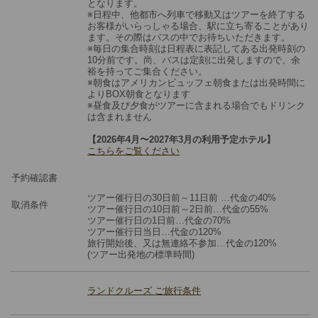
となります。
※日程中、他都市へ列車で移動又はツアーを終了する
お客様がいらっしゃる場合、駅に立ち寄ることがあり
ます。その際はバスの中でお待ちいただきます。
※毎日の集合時刻は日程表に表記してある出発時刻の
10分前です。尚、バスは定刻に出発しますので、余
裕を持ってご集合ください。
※朝食はアメリカンビュッフェ朝食または出発時間に
よりBOX朝食となります
※昼食及び夕食がツアーに含まれる場合でもドリンク
は含まれません
【2026年4月〜2027年3月の利用予定ホテル】
こちらをご覧ください
予約確認書
ツアー催行日の30日前～11日前 …代金の40%
取消条件
ツアー催行日の10日前～2日前…代金の55%
ツアー催行日の1日前…代金の70%
ツアー催行日当日…代金の120%
旅⾏開始後、⼜は無連絡不参加…代金の120%
(ツアー出発地の標準時間)
ランドクルーズ ご旅行条件