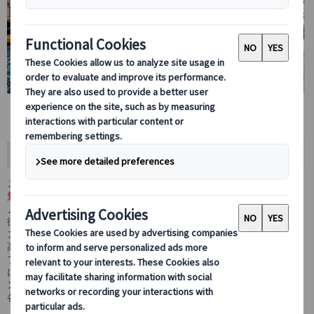
ツアー内容
このランドクルーズ・スカンジナビア3か国周遊ツアーは、北欧の
魅力をぎゅっと詰め込んだ6日間の内容となっております。
ノルウェーの首都オスロでの芸術と歴史に触れた後、中世の美しい
街エーレブルーを訪問。
スウェーデンの首都ストックホルムでは旧市街や王宮を観光し、名
高いバルト海クルーズでフィンランドへ渡ります。
フィンランド最古の街トゥルクやムーミンの故郷ナーンタリを自由
に散策し、北欧の自然と文化を余すことなく体感できる充実のプラ
ンです。
各都市の自由時間もあり、自分だけの北欧体験も楽しめます。