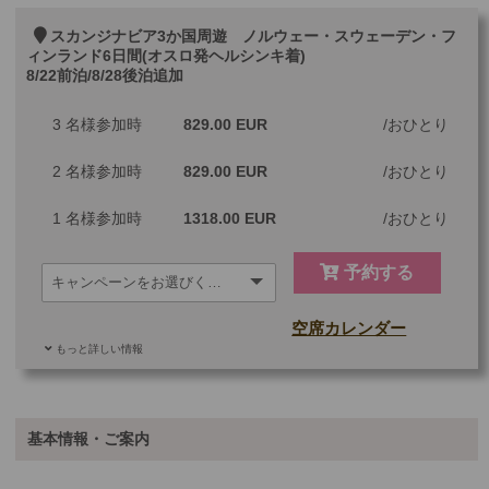
スカンジナビア3か国周遊 ノルウェー・スウェーデン・フ
ィンランド6日間(オスロ発ヘルシンキ着)
8/22前泊/8/28後泊追加
3 名様参加時
829.00 EUR
おひとり
2 名様参加時
829.00 EUR
おひとり
1 名様参加時
1318.00 EUR
おひとり
予約する
空席カレンダー
もっと詳しい情報
追加料金
基本情報・ご案内
8/22前泊＆8/28後泊
310.00 EUR
部屋