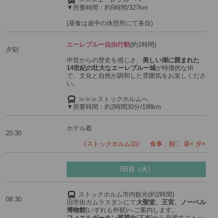
▼所要時間：約5時間/327km
(昼食は途中の休憩所にて各自)
エーレブルー自由行動
(約1時間)
夕刻
中世からの歴史を感じさ、
美しい湖に囲まれた
14世紀の壮大なエーレブルー城
が特徴的な街
で、文化と自然が調和した雰囲気をお楽しくださ
い。
≫≫≫ストックホルムへ
▼所要時間：約2時間30分/198km
ホテル着
20:30
《ストックホルム泊》 食事：朝〇 昼× 夕×
3日目（火）
ストックホルム市内観光(約2時間)
08:30
旧市街ガムラスタンにて
大聖堂、王宮、ノーベル
博物館
(いずれも外観)へご案内します。
フィエルガータン展望台
(下車)から見渡すストッ