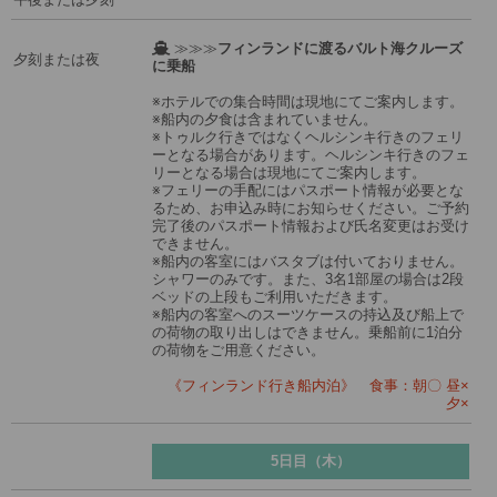
≫≫≫
フィンランドに渡るバルト海クルーズ
夕刻または夜
に乗船
※ホテルでの集合時間は現地にてご案内します。
※船内の夕食は含まれていません。
※トゥルク行きではなくヘルシンキ行きのフェリ
ーとなる場合があります。ヘルシンキ行きのフェ
リーとなる場合は現地にてご案内します。
※フェリーの手配にはパスポート情報が必要とな
るため、お申込み時にお知らせください。ご予約
完了後のパスポート情報および氏名変更はお受け
できません。
※船内の客室にはバスタブは付いておりません。
シャワーのみです。また、3名1部屋の場合は2段
ベッドの上段もご利用いただきます。
※船内の客室へのスーツケースの持込及び船上で
の荷物の取り出しはできません。乗船前に1泊分
の荷物をご用意ください。
《フィンランド行き船内泊》 食事：朝〇 昼×
夕×
5日目（木）