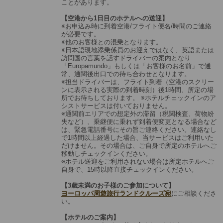
ことがあります。
【空港から1日目のホテルへの送迎】
※お申込み時に到着空港/フライト便名/時間のご連絡
が必要です。
※他のお客様との混乗となります。
※日本語現地添乗係員のお迎えではなく、英語または
訪問国の言葉を話すドライバーの案内となり
「Europamundo」もしくは「お客様のお名前」で通
常、通関後出口での待ち合わせとなります。
※担当ドライバーは、フライト到着（空港のスクリー
ンに表示される実際の到着時刻）後1時間、所定の場
所でお待ちしております。 ※ホテルチェックインのア
シストサービスは付いておりません。
※通関前エリアでの想定外の滞留（税関検査、荷物紛
失など）、乗継便に乗れず到着便変更となる場合など
は、緊急電話番号にその旨ご連絡ください。連絡なし
で1時間以上経過した場合、当サービスはご利用いた
だけません。その場合は、ご自身で所定のホテルへご
移動しチェックインください。
※ホテル送迎をご利用されない場合は所定ホテルへご
自身で、15時以降直接チェックインください。
【3歳未満のお子様のご参加について】
ヨーロッパ周遊旅行ランドクルーズ宛
にご相談くださ
い。
【ホテルのご案内】