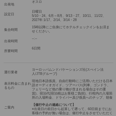
オスロ
出発地
ご参加可能な年齢
0 歳以上
その他
日曜日
設定日
5/10・24、6月～8月、9/13・27、10/11、11/22、
2027年:1/17、2/14、3/14・28
最少催行人数
1
15時以降にご自身にてホテルチェックインをお済ま
集合時間
ツアーコード
2606877
せください。
--:--
出発時間
※3名様参加時＝3名様1室を手配します。
6日間
所要時間
※2名様参加時＝2名様1室を手配します。
※1名様参加時＝1名様1室のを手配します。
※複数のお部屋をご希望の場合は、複数回に分けてショッピングカ
ヨーロッパムンドバケーションズ社(スぺイン法
ートに商品をお入れください。
運行業者
人/JTBグループ)
現地日本語係員、自由行動時にご活用いただける日本
表示料金に含まれ
語オーディオガイド、ツアーバス(列車、ゴンドラ、
るもの
フェリーなど他の乗り物が含まれる場合はその運
賃)、宿泊代(宿泊税はお客様ご負担)、行程内の入場箇
所の入場料金、ドライバー及び係員へのチップ、朝食
【催行中止の連絡について】
ご案内
※出発日の前日から起算して遡って、60日前までにお
客様の予約が無い場合は、催行中止をさせていただく