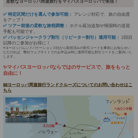
柔軟なヨーロッパ周遊旅行をマイバスヨーロッパで実現！
✅ 特定区間だけを選んで参加可能：
アレンジ対応で、旅の自由度
をアップ！
✅ ツアー前後の柔軟な旅程調整：
ホテル延泊追加や帰国時の送迎
手配も可能です。
✅ パッセンジャークラブ割引（リピーター割引）適用可能：
2回目
以降のご参加がお得に！
※ヨーロッパムンドバケーションズ社から取得済みの割引コードを事前にお知らせい
ただければ、弊社ウェブサイトでのお申込み時に適用可能な割引コードをご案内いた
します。
✨マイバスヨーロッパならではのサービスで、旅をもっと
自由に！
📧ヨーロッパ周遊旅行ランドクルーズについてのお問い合わせはこ
ちら