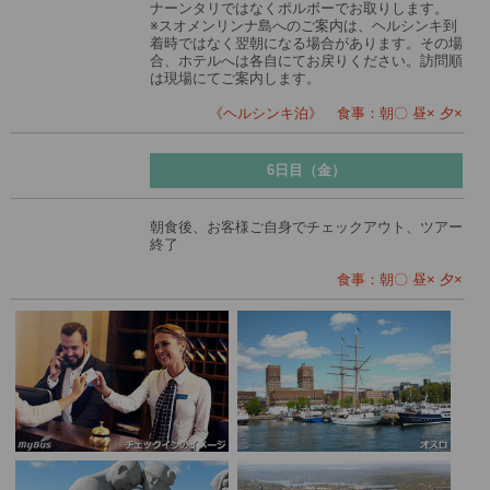
ナーンタリではなくポルボーでお取りします。
※スオメンリンナ島へのご案内は、ヘルシンキ到
着時ではなく翌朝になる場合があります。その場
合、ホテルへは各自にてお戻りください。訪問順
は現場にてご案内します。
《ヘルシンキ泊》 食事：朝〇 昼× 夕×
6日目（金）
朝食後、お客様ご自身でチェックアウト、ツアー
終了
食事：朝〇 昼× 夕×