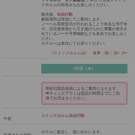
クホルムの街並みもお楽しみください。
観光後、
自由行動
解散場所は現地にてご案内します。
ノーベル賞授賞式が行われることで有名な市庁舎
や、沈没後海底から引き揚げられた軍艦が展示さ
れているバーサ号博物館などを各自でお楽しみく
ださい。
ホテルへは各自にてお戻りください。
《ストックホルム泊》 食事：朝〇 昼× 夕×
4日目（水）
💬終日英語係員によるご案内となります。
📢チェックアウトは指定の時間までにご自
身でお済ませください。
ストックホルム自由行動
午前
ホテルに集合し、港に向かいます。
午後または夕刻