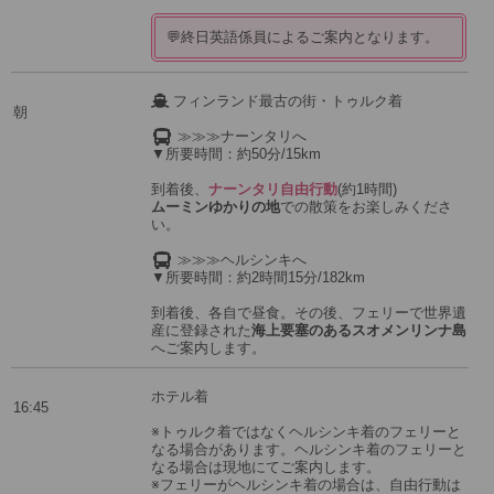
💬終日英語係員によるご案内となります。
フィンランド最古の街・トゥルク着
朝
≫≫≫ナーンタリへ
▼所要時間：約50分/15km
到着後、
ナーンタリ自由行動
(約1時間)
ムーミンゆかりの地
での散策をお楽しみくださ
い。
≫≫≫ヘルシンキへ
▼所要時間：約2時間15分/182km
到着後、各自で昼食。その後、フェリーで世界遺
産に登録された
海上要塞のあるスオメンリンナ島
へご案内します。
ホテル着
16:45
※トゥルク着ではなくヘルシンキ着のフェリーと
なる場合があります。ヘルシンキ着のフェリーと
なる場合は現地にてご案内します。
※フェリーがヘルシンキ着の場合は、自由行動は