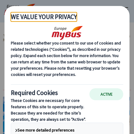
マイバス・ヨーロッパ
スペイン (54)
マドリード (14)
スペイン 人気観光
地 (8)
プラド美術館 (3)
【プライベート】プラド美術館と王宮に入場
する半日観光 午前/午後（日本語観光ガイド
付）