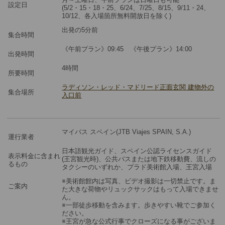
設定日
(5/2・15・18・25、6/24、7/25、8/15、9/11・24、
10/12、各入場箇所無料開放日を除く)
※料金：大人・子供2歳以上共通
出発の5分前
集合時間
《午前プラン》09:45 《午後プラン》14:00
出発時間
4時間
所要時間
ラディソン・レッド・マドリード正面玄関 建物外の
集合場所
入口前
マイバス スペイン(JTB Viajes SPAIN, S.A.)
運行業者
日本語観光ガイド、スペイン公認ライセンスガイド
表示料金に含まれ
(王宮観光時)、公共バスまたは地下鉄移動費、流しの
るもの
タクシーのいずれか、プラド美術館入場、王宮入場
※美術館館内は写真、ビデオ撮影は一切禁止です。ま
ご案内
た大きな荷物やリュックサックはもって入場できませ
ん。
※一部徒歩移動を含みます。歩きやすい靴でご参加く
ださい。
※王宮が急な公式行事でクローズになる事がございま