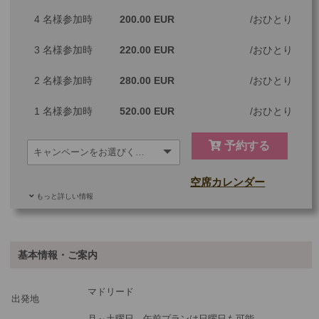
※料金：大人・子供2歳以上共通
4 名様参加時
200.00 EUR
おひとり
3 名様参加時
220.00 EUR
おひとり
2 名様参加時
280.00 EUR
おひとり
1 名様参加時
520.00 EUR
おひとり
予約する
空席カレンダー
もっと詳しい情報
ご参加可能な年齢
0 歳以上
その他
基本情報・ご案内
最少催行人数
1
マドリード
ツアーコード
MGM1PMP
出発地
月～土曜日、午前プランは日曜日も可能