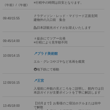
※行程中の時間は目安となります。
《午前》/《午後》
🚩ラディソン・レッド・マドリード正面玄関
09:40/15:55
建物外の入口前 集合
💁日本語観光ガイドがお迎えいたします
🚶徒歩にてツアー出発
09:45/14:00
※行程により見学順不同
📍プラド美術館
10:00/14:15
エル・グレコやゴヤなど名画を鑑賞
🚇地下鉄にて移動
📍王宮
12:00/16:15
入場前に外観の見どころをご説明し、館内では日
本語ガイドが主要ポイントを丁寧に解説します
【10月まで】お客様のご宿泊ホテルまたは街中
13:45/18:00
で解散