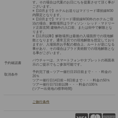
す。その場合は代案のお日にちを提案させて頂く事が
ございます。
※【10月まで】ホテルお送りはマドリード環状線M30
内限定となります。
※【10月まで】マドリード環状線M30外のホテルご宿
泊の場合、解散場所はラディソン・レッド・マドリー
ド正面玄関 建物外の入口前、または街中で解散とな
ります。
※【11月以降】解散場所は最後の入場箇所での現地解
散となります。通常王宮での現地解散を想定しており
ますが、入場箇所お手配の都合上、ルートが逆になる
事があり、その場合はプラド美術館での現地解散とな
る事がございます。
バウチャーは、スマートフォンやタブレットの画面表
予約確認書
示のご提示でもご参加可能です。
予約完了後～ツアー催行日15日前まで・・・料金の
取消条件
20％
ツアー催行日14日前～8日前まで・・・料金の50％
ツアー催行日7日前以降・・・料金の100％
(ツアー出発地の標準時間)
ご旅行条件