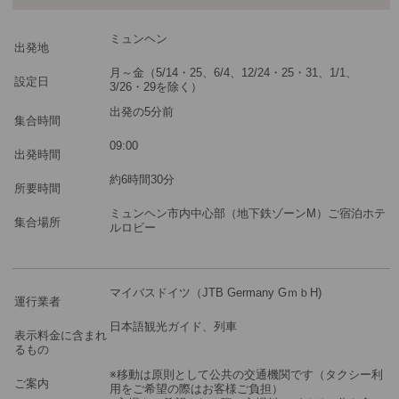
最少催行人数
1
ミュンヘン
ツアーコード
MBF77R
出発地
月～金（5/14・25、6/4、12/24・25・31、1/1、
設定日
3/26・29を除く）
※料金：大人・子供4歳以上共通
出発の5分前
集合時間
09:00
出発時間
約6時間30分
所要時間
ミュンヘン市内中心部（地下鉄ゾーンM）ご宿泊ホテ
集合場所
ルロビー
マイバスドイツ（JTB Germany GｍｂH)
運行業者
日本語観光ガイド、列車
表示料金に含まれ
るもの
※移動は原則として公共の交通機関です（タクシー利
ご案内
用をご希望の際はお客様ご負担）