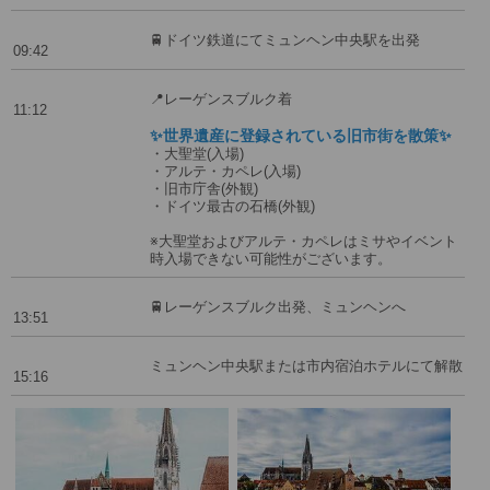
🚆ドイツ鉄道にてミュンヘン中央駅を出発
09:42
📍レーゲンスブルク着
11:12
✨世界遺産に登録されている旧市街を散策✨
・大聖堂(入場)
・アルテ・カペレ(入場)
・旧市庁舎(外観)
・ドイツ最古の石橋(外観)
※大聖堂およびアルテ・カペレはミサやイベント
時入場できない可能性がございます。
🚆レーゲンスブルク出発、ミュンヘンへ
13:51
ミュンヘン中央駅または市内宿泊ホテルにて解散
15:16