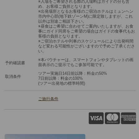
※入場をご希望される際の入場料はガイドの分も含
め、お客様ご負担となります。
※出発場所となるお客様のご宿泊ホテルはミュンヘン
市内中心部(地下鉄ゾーンM)に限定致しますが、これ
以外は別途ご相談下さい。
※昼食はご希望に合わせてご案内いたしますが、お食
事にガイド同席をご希望の場合はガイドの食事代もお
客様の負担となります。
※ご宿泊ホテルや列車のスケジュールにより出発時間
など変わる可能性がございますので予めご了承くださ
い。
※本バウチャーは、スマートフォンやタブレットの画
予約確認書
面表示のご提示でもご参加可能です。
ツアー実施日14日前以降：料金の50%
取消条件
7日前以降：料金の100%
(ツアー出発地の標準時間)
ご旅行条件