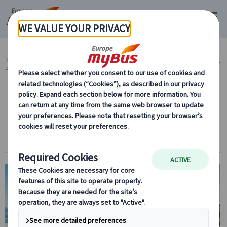
マイバス・ヨーロッパ
ドイツ (28)
ミュンヘン (9)
列車で行く旅 (2)
ミ
ュンヘン発 列車利用のツアー (1)
【プライベートツアー】ミュンヘン発 世界遺
産レーゲンスブルク日帰り観光（日本語ガイ
ド付き・鉄道利用）